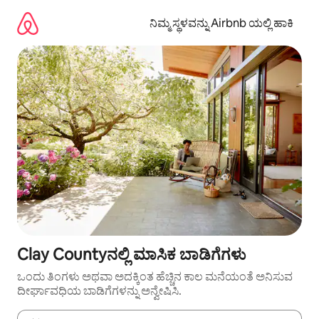
ವಿಷಯಕ್ಕೆ
ಹೋಗಿ
ನಿಮ್ಮ ಸ್ಥಳವನ್ನು Airbnb ಯಲ್ಲಿ ಹಾಕಿ
Clay Countyನಲ್ಲಿ ಮಾಸಿಕ ಬಾಡಿಗೆಗಳು
ಒಂದು ತಿಂಗಳು ಅಥವಾ ಅದಕ್ಕಿಂತ ಹೆಚ್ಚಿನ ಕಾಲ ಮನೆಯಂತೆ ಅನಿಸುವ
ದೀರ್ಘಾವಧಿಯ ಬಾಡಿಗೆಗಳನ್ನು ಅನ್ವೇಷಿಸಿ.