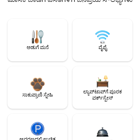
ಅಡುಗೆ ಮನೆ
ವೈಫೈ
ಲ್ಯಾಪ್‌ಟಾಪ್‌ಗೆ ಪೂರಕ
ಸಾಕುಪ್ರಾಣಿ ಸ್ನೇಹಿ
ವರ್ಕ್‌ಸ್ಪೇಸ್
ಆವರಣದಲ್ಲಿ ಉಚಿತ