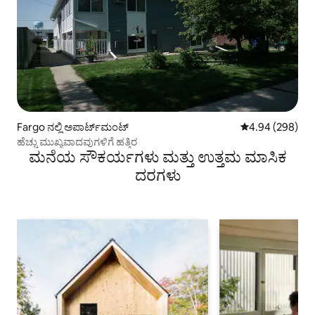
Fargo ನಲ್ಲಿ ಅಪಾರ್ಟ್‌ಮಂಟ್
5 ರಲ್ಲಿ 4.94 ಸರಾ
4.94 (298)
ಹೆಚ್ಚು ಮುಖ್ಯವಾದವುಗಳಿಗೆ ಹತ್ತಿರ
ಮನೆಯ ಸೌಕರ್ಯಗಳು ಮತ್ತು ಉತ್ತಮ ಮಾಸಿಕ
ದರಗಳು