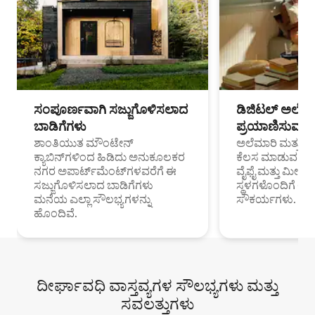
ಸಂಪೂರ್ಣವಾಗಿ ಸಜ್ಜುಗೊಳಿಸಲಾದ
ಡಿಜಿಟಲ್ ಅಲೆಮಾ
ಬಾಡಿಗೆಗಳು
ಪ್ರಯಾಣಿಸುವ ವೃತ
ಶಾಂತಿಯುತ ಮೌಂಟೇನ್
ಅಲೆಮಾರಿ ಮತ್ತು ದೂ
ಕ್ಯಾಬಿನ್‌ಗಳಿಂದ ಹಿಡಿದು ಅನುಕೂಲಕರ
ಕೆಲಸ ಮಾಡುವ ಪ್ರೊ
ನಗರ ಅಪಾರ್ಟ್‌ಮೆಂಟ್‌ಗಳವರೆಗೆ ಈ
ವೈಫೈ ಮತ್ತು ಮೀಸ
ಸಜ್ಜುಗೊಳಿಸಲಾದ ಬಾಡಿಗೆಗಳು
ಸ್ಥಳಗಳೊಂದಿಗೆ 
ಮನೆಯ ಎಲ್ಲಾ ಸೌಲಭ್ಯಗಳನ್ನು
ಸೌಕರ್ಯಗಳು.
ಹೊಂದಿವೆ.
ದೀರ್ಘಾವಧಿ ವಾಸ್ತವ್ಯಗಳ ಸೌಲಭ್ಯಗಳು ಮತ್ತು
ಸವಲತ್ತುಗಳು