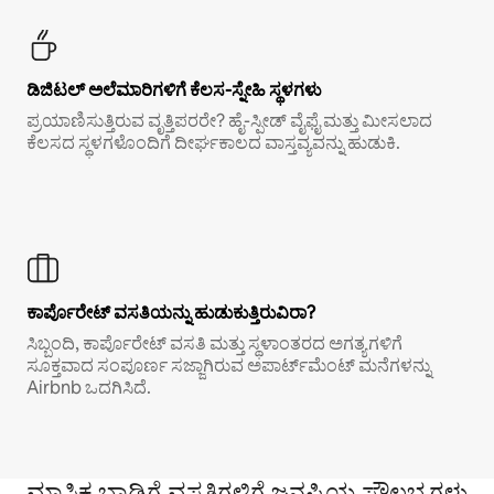
ಡಿಜಿಟಲ್ ಅಲೆಮಾರಿಗಳಿಗೆ ಕೆಲಸ-ಸ್ನೇಹಿ ಸ್ಥಳಗಳು
ಪ್ರಯಾಣಿಸುತ್ತಿರುವ ವೃತ್ತಿಪರರೇ? ಹೈ-ಸ್ಪೀಡ್ ವೈಫೈ ಮತ್ತು ಮೀಸಲಾದ
ಕೆಲಸದ ಸ್ಥಳಗಳೊಂದಿಗೆ ದೀರ್ಘಕಾಲದ ವಾಸ್ತವ್ಯವನ್ನು ಹುಡುಕಿ.
ಕಾರ್ಪೊರೇಟ್ ವಸತಿಯನ್ನು ಹುಡುಕುತ್ತಿರುವಿರಾ?
ಸಿಬ್ಬಂದಿ, ಕಾರ್ಪೊರೇಟ್ ವಸತಿ ಮತ್ತು ಸ್ಥಳಾಂತರದ ಅಗತ್ಯಗಳಿಗೆ
ಸೂಕ್ತವಾದ ಸಂಪೂರ್ಣ ಸಜ್ಜಾಗಿರುವ ಅಪಾರ್ಟ್‌ಮೆಂಟ್ ಮನೆಗಳನ್ನು
Airbnb ಒದಗಿಸಿದೆ.
ಮಾಸಿಕ ಬಾಡಿಗೆ ವಸತಿಗಳಿಗೆ ಜನಪ್ರಿಯ ಸೌಲಭ್ಯಗಳು