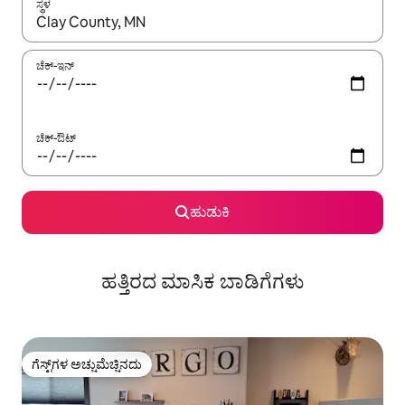
ಸ್ಥಳ
ಫಲಿತಾಂಶಗಳು ಲಭ್ಯವಿರುವಾಗ, ಅಪ್ ಮತ್ತು ಡೌನ್ ಬಾಣದ ಕೀಲಿಗಳೊಂದಿಗೆ ನ್ಯಾವಿಗೇಟ
ಚೆಕ್-ಇನ್
ಚೆಕ್-ಔಟ್
ಹುಡುಕಿ
ಹತ್ತಿರದ ಮಾಸಿಕ ಬಾಡಿಗೆಗಳು
ಗೆಸ್ಟ್‌ಗಳ ಅಚ್ಚುಮೆಚ್ಚಿನದು
ಗೆಸ್ಟ್‌ಗಳ ಅಚ್ಚುಮೆಚ್ಚಿನದು