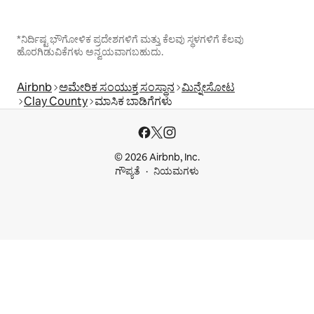
*ನಿರ್ದಿಷ್ಟ ಭೌಗೋಳಿಕ ಪ್ರದೇಶಗಳಿಗೆ ಮತ್ತು ಕೆಲವು ಸ್ಥಳಗಳಿಗೆ ಕೆಲವು
ಹೊರಗಿಡುವಿಕೆಗಳು ಅನ್ವಯವಾಗಬಹುದು.
Airbnb
ಅಮೇರಿಕ ಸಂಯುಕ್ತ ಸಂಸ್ಥಾನ
ಮಿನ್ನೇಸೋಟ
Clay County
ಮಾಸಿಕ ಬಾಡಿಗೆಗಳು
© 2026 Airbnb, Inc.
ಗೌಪ್ಯತೆ
ನಿಯಮಗಳು