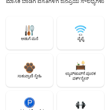
ಮಾಸಿಕ ಬಾಡಿಗೆ ವಸತಿಗಳಿಗೆ ಜನಪ್ರಿಯ ಸೌಲಭ್ಯಗಳು
ಅಡುಗೆ ಮನೆ
ವೈಫೈ
ಲ್ಯಾಪ್‌ಟಾಪ್‌ಗೆ ಪೂರಕ
ಸಾಕುಪ್ರಾಣಿ ಸ್ನೇಹಿ
ವರ್ಕ್‌ಸ್ಪೇಸ್