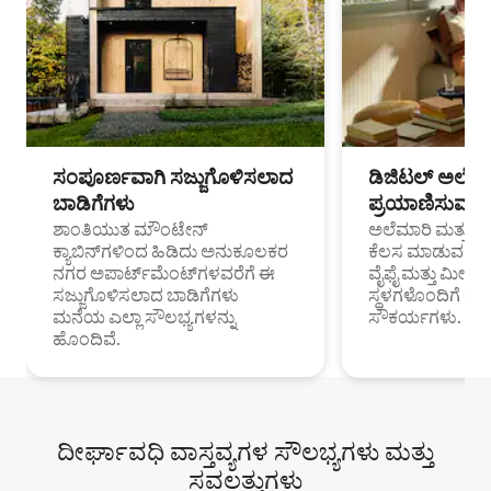
ಸಂಪೂರ್ಣವಾಗಿ ಸಜ್ಜುಗೊಳಿಸಲಾದ
ಡಿಜಿಟಲ್ ಅಲೆಮಾ
ಬಾಡಿಗೆಗಳು
ಪ್ರಯಾಣಿಸುವ ವೃತ
ಶಾಂತಿಯುತ ಮೌಂಟೇನ್
ಅಲೆಮಾರಿ ಮತ್ತು ದೂ
ಕ್ಯಾಬಿನ್‌ಗಳಿಂದ ಹಿಡಿದು ಅನುಕೂಲಕರ
ಕೆಲಸ ಮಾಡುವ ಪ್ರೊ
ನಗರ ಅಪಾರ್ಟ್‌ಮೆಂಟ್‌ಗಳವರೆಗೆ ಈ
ವೈಫೈ ಮತ್ತು ಮೀಸ
ಸಜ್ಜುಗೊಳಿಸಲಾದ ಬಾಡಿಗೆಗಳು
ಸ್ಥಳಗಳೊಂದಿಗೆ 
ಮನೆಯ ಎಲ್ಲಾ ಸೌಲಭ್ಯಗಳನ್ನು
ಸೌಕರ್ಯಗಳು.
ಹೊಂದಿವೆ.
ದೀರ್ಘಾವಧಿ ವಾಸ್ತವ್ಯಗಳ ಸೌಲಭ್ಯಗಳು ಮತ್ತು
ಸವಲತ್ತುಗಳು