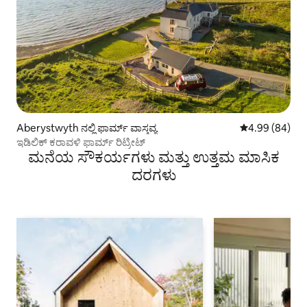
Aberystwyth ನಲ್ಲಿ ಫಾರ್ಮ್ ವಾಸ್ತವ್ಯ
5 ರಲ್ಲಿ 4.99 ಸರ
4.99 (84)
ಇಡಿಲಿಕ್ ಕರಾವಳಿ ಫಾರ್ಮ್ ರಿಟ್ರೀಟ್
ಮನೆಯ ಸೌಕರ್ಯಗಳು ಮತ್ತು ಉತ್ತಮ ಮಾಸಿಕ
ದರಗಳು