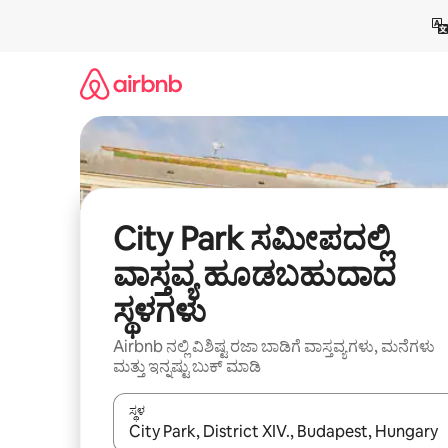
ವಿಷಯಕ್ಕೆ
ಹೋಗಿ
City Park ಸಮೀಪದಲ್ಲಿ
ವಾಸ್ತವ್ಯ ಹೂಡಬಹುದಾದ
ಸ್ಥಳಗಳು
Airbnb ನಲ್ಲಿ ವಿಶಿಷ್ಟ ರಜಾ ಬಾಡಿಗೆ ವಾಸ್ತವ್ಯಗಳು, ಮನೆಗಳು
ಮತ್ತು ಇನ್ನಷ್ಟು ಬುಕ್ ಮಾಡಿ
ಸ್ಥಳ
ಫಲಿತಾಂಶಗಳು ಲಭ್ಯವಿರುವಾಗ, ಅಪ್ ಮತ್ತು ಡೌನ್ ಬಾಣದ ಕೀಲಿಗಳೊ