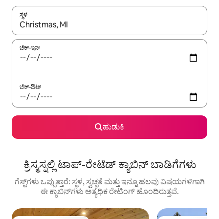
ಸ್ಥಳ
ಫಲಿತಾಂಶಗಳು ಲಭ್ಯವಿರುವಾಗ, ಅಪ್ ಮತ್ತು ಡೌನ್ ಬಾಣದ ಕೀಲಿಗಳೊಂದಿಗೆ ನ್ಯಾವಿಗೇಟ
ಚೆಕ್-ಇನ್
ಚೆಕ್-ಔಟ್
ಹುಡುಕಿ
ಕ್ರಿಸ್ಮಸ್ನಲ್ಲಿ ಟಾಪ್-ರೇಟೆಡ್ ಕ್ಯಾಬಿನ್ ಬಾಡಿಗೆಗಳು
ಗೆಸ್ಟ್‌ಗಳು ಒಪ್ಪುತ್ತಾರೆ: ಸ್ಥಳ, ಸ್ವಚ್ಛತೆ ಮತ್ತು ಇನ್ನೂ ಹಲವು ವಿಷಯಗಳಿಗಾಗಿ
ಈ ಕ್ಯಾಬಿನ್‌ಗಳು ಅತ್ಯಧಿಕ ರೇಟಿಂಗ್‌ ಹೊಂದಿರುತ್ತವೆ.