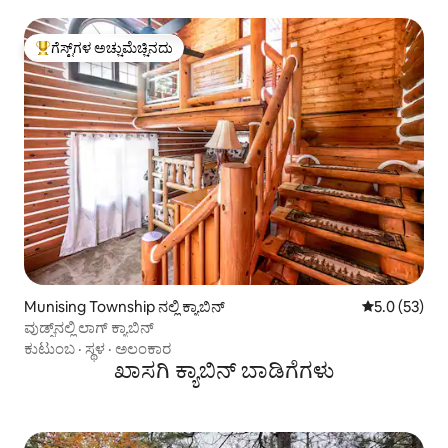
ಗೆಸ್ಟ್‌ಗಳ ಅಚ್ಚುಮೆಚ್ಚಿನದು
ಗೆಸ್ಟ್‌ಗಳಿಗೆ ಅತಿ ಹೆಚ್ಚು ಅಚ್ಚುಮೆಚ್ಚಿನದು
Munising Township ನಲ್ಲಿ ಕ್ಯಾಬಿನ್
5 ರಲ್ಲಿ 5.0 ಸರ
5.0 (53)
ವುಡ್ಸ್‌ನಲ್ಲಿ ಲಾಗ್ ಕ್ಯಾಬಿನ್
ಕುಟುಂಬ
·
ಸ್ಥಳ
·
ಅಲಂಕಾರ
ಖಾಸಗಿ ಕ್ಯಾಬಿನ್ ಬಾಡಿಗೆಗಳು