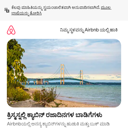
ವಿಷಯಕ್ಕೆ
ಕೆಲವು ಮಾಹಿತಿಯನ್ನು ಸ್ವಯಂಚಾಲಿತವಾಗಿ ಅನುವಾದಿಸಲಾಗಿದೆ. 
ಮೂಲ 
ಹೋಗಿ
ಭಾಷೆಯನ್ನು ತೋರಿಸಿ
ನಿಮ್ಮ ಸ್ಥಳವನ್ನು Airbnb ಯಲ್ಲಿ ಹಾಕಿ
ಕ್ರಿಸ್ಮಸ್ನಲ್ಲಿ ಕ್ಯಾಬಿನ್ ರಜಾದಿನಗಳ ಬಾಡಿಗೆಗಳು
Airbnbಯಲ್ಲಿ ಅನನ್ಯ ಕ್ಯಾಬಿನ್‌ಗಳನ್ನು ಹುಡುಕಿ ಮತ್ತು ಬುಕ್ ಮಾಡಿ