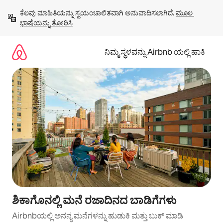
ವಿಷಯಕ್ಕೆ
ಕೆಲವು ಮಾಹಿತಿಯನ್ನು ಸ್ವಯಂಚಾಲಿತವಾಗಿ ಅನುವಾದಿಸಲಾಗಿದೆ. 
ಮೂಲ 
ಹೋಗಿ
ಭಾಷೆಯನ್ನು ತೋರಿಸಿ
ನಿಮ್ಮ ಸ್ಥಳವನ್ನು Airbnb ಯಲ್ಲಿ ಹಾಕಿ
ಶಿಕಾಗೊನಲ್ಲಿ ಮನೆ ರಜಾದಿನದ ಬಾಡಿಗೆಗಳು
Airbnbಯಲ್ಲಿ ಅನನ್ಯ ಮನೆಗಳನ್ನು ಹುಡುಕಿ ಮತ್ತು ಬುಕ್ ಮಾಡಿ