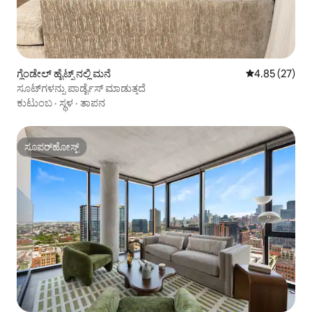
ಗ್ಲೆಂಡೇಲ್ ಹೈಟ್ಸ್ ನಲ್ಲಿ ಮನೆ
5 ರಲ್ಲಿ 4.85 ಸರ
4.85 (27)
ಸೂಟ್‌ಗಳನ್ನು ಪಾರ್ಡೈಸ್ ಮಾಡುತ್ತದೆ
ಕುಟುಂಬ
·
ಸ್ಥಳ
·
ತಾಪನ
ಸೂಪರ್‌ಹೋಸ್ಟ್
ಸೂಪರ್‌ಹೋಸ್ಟ್