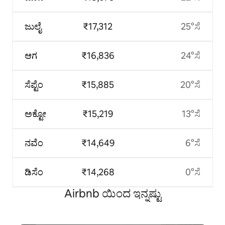
ಜುಲೈ
₹17,312
25°ಸೆ
ಆಗ
₹16,836
24°ಸೆ
ಸೆಪ್ಟೆಂ
₹15,885
20°ಸೆ
ಅಕ್ಟೋ
₹15,219
13°ಸೆ
ನವೆಂ
₹14,649
6°ಸೆ
ಡಿಸೆಂ
₹14,268
0°ಸೆ
Airbnb ಯಿಂದ ಇನ್ನಷ್ಟು