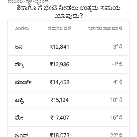
ಕುಟುಂಬ
·
ಸ್ಥಳ
·
ಬೈಕಿಂಗ್
ಶಿಕಾಗೊ ಗೆ ಭೇಟಿ ನೀಡಲು ಉತ್ತಮ ಸಮಯ
ಯಾವುದು?
ತಿಂಗಳು
ಸರಾಸರಿ ಬೆಲೆ
ಸರಾಸರಿ ತಾಪಮಾನ
ಜನ
₹12,841
-3°ಸೆ
ಫೆಬ್ರ
₹12,936
-1°ಸೆ
ಮಾರ್ಚ್
₹14,458
4°ಸೆ
ಏಪ್ರಿ
₹15,124
10°ಸೆ
ಮೇ
₹17,407
16°ಸೆ
ಜೂನ್
₹18,073
22°ಸೆ