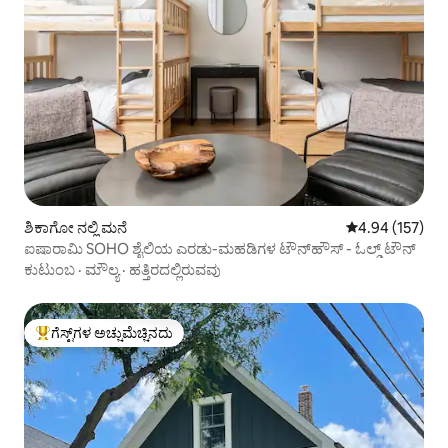
ಶಿಕಾಗೋ ನಲ್ಲಿ ಮನೆ
5 ರಲ್ಲಿ 4.94 ಸರಾ
4.94 (157)
ಐಷಾರಾಮಿ SOHO ಶೈಲಿಯ ಎರಡು-ಮಹಡಿಗಳ ಟೌನ್‌ಹೌಸ್ - ಓಲ್ಡ್ ಟೌನ್
ಕುಟುಂಬ
·
ಮೌಲ್ಯ
·
ಹತ್ತಿರದಲ್ಲಿರುವವು
ಗೆಸ್ಟ್‌ಗಳ ಅಚ್ಚುಮೆಚ್ಚಿನದು
ಗೆಸ್ಟ್‌ಗಳಿಗೆ ಅತಿ ಹೆಚ್ಚು ಅಚ್ಚುಮೆಚ್ಚಿನದು