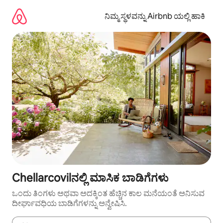
ವಿಷಯಕ್ಕೆ
ಹೋಗಿ
ನಿಮ್ಮ ಸ್ಥಳವನ್ನು Airbnb ಯಲ್ಲಿ ಹಾಕಿ
Chellarcovilನಲ್ಲಿ ಮಾಸಿಕ ಬಾಡಿಗೆಗಳು
ಒಂದು ತಿಂಗಳು ಅಥವಾ ಅದಕ್ಕಿಂತ ಹೆಚ್ಚಿನ ಕಾಲ ಮನೆಯಂತೆ ಅನಿಸುವ
ದೀರ್ಘಾವಧಿಯ ಬಾಡಿಗೆಗಳನ್ನು ಅನ್ವೇಷಿಸಿ.