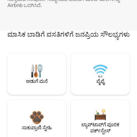
Airbnb ಒದಗಿಸಿದೆ.
ಮಾಸಿಕ ಬಾಡಿಗೆ ವಸತಿಗಳಿಗೆ ಜನಪ್ರಿಯ ಸೌಲಭ್ಯಗಳು
ಅಡುಗೆ ಮನೆ
ವೈಫೈ
ಲ್ಯಾಪ್‌ಟಾಪ್‌ಗೆ ಪೂರಕ
ಸಾಕುಪ್ರಾಣಿ ಸ್ನೇಹಿ
ವರ್ಕ್‌ಸ್ಪೇಸ್