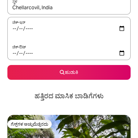
ಸ್ಥಳ
ಫಲಿತಾಂಶಗಳು ಲಭ್ಯವಿರುವಾಗ, ಅಪ್ ಮತ್ತು ಡೌನ್ ಬಾಣದ ಕೀಲಿಗಳೊಂದಿಗೆ ನ್ಯಾವಿಗೇಟ
ಚೆಕ್-ಇನ್
ಚೆಕ್-ಔಟ್
ಹುಡುಕಿ
ಹತ್ತಿರದ ಮಾಸಿಕ ಬಾಡಿಗೆಗಳು
ಗೆಸ್ಟ್‌ಗಳ ಅಚ್ಚುಮೆಚ್ಚಿನದು
ಗೆಸ್ಟ್‌ಗಳ ಅಚ್ಚುಮೆಚ್ಚಿನದು