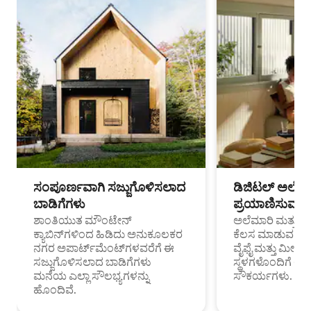
ಸಂಪೂರ್ಣವಾಗಿ ಸಜ್ಜುಗೊಳಿಸಲಾದ
ಡಿಜಿಟಲ್ ಅಲೆಮಾ
ಬಾಡಿಗೆಗಳು
ಪ್ರಯಾಣಿಸುವ ವೃತ
ಶಾಂತಿಯುತ ಮೌಂಟೇನ್
ಅಲೆಮಾರಿ ಮತ್ತು ದೂ
ಕ್ಯಾಬಿನ್‌ಗಳಿಂದ ಹಿಡಿದು ಅನುಕೂಲಕರ
ಕೆಲಸ ಮಾಡುವ ಪ್ರೊ
ನಗರ ಅಪಾರ್ಟ್‌ಮೆಂಟ್‌ಗಳವರೆಗೆ ಈ
ವೈಫೈ ಮತ್ತು ಮೀಸ
ಸಜ್ಜುಗೊಳಿಸಲಾದ ಬಾಡಿಗೆಗಳು
ಸ್ಥಳಗಳೊಂದಿಗೆ 
ಮನೆಯ ಎಲ್ಲಾ ಸೌಲಭ್ಯಗಳನ್ನು
ಸೌಕರ್ಯಗಳು.
ಹೊಂದಿವೆ.