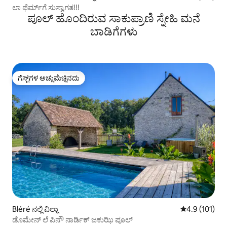
ಲಾ ಫೆರ್ಮ್‌ಗೆ ಸುಸ್ವಾಗತ!!!
ಪೂಲ್ ಹೊಂದಿರುವ ಸಾಕುಪ್ರಾಣಿ ಸ್ನೇಹಿ ಮನೆ
ಬಾಡಿಗೆಗಳು
ಗೆಸ್ಟ್‌ಗಳ ಅಚ್ಚುಮೆಚ್ಚಿನದು
ಗೆಸ್ಟ್‌ಗಳ ಅಚ್ಚುಮೆಚ್ಚಿನದು
Bléré ನಲ್ಲಿ ವಿಲ್ಲಾ
5 ರಲ್ಲಿ 4.9 ಸರಾ
4.9 (101)
ಡೊಮೇನ್ ಲೆ ಪಿನೌ ನಾರ್ಡಿಕ್ ಜಕುಝಿ ಪೂಲ್