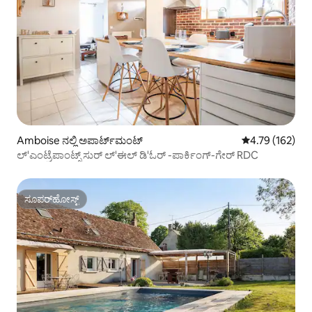
Amboise ನಲ್ಲಿ ಅಪಾರ್ಟ್‌ಮಂಟ್
5 ರಲ್ಲಿ 4.79 ಸರಾ
4.79 (162)
ಲ್'ಎಂಟ್ರೆಪಾಂಟ್ಸ್ ಸುರ್ ಲ್'ಈಲ್ ಡಿ'ಓರ್ -ಪಾರ್ಕಿಂಗ್-ಗೇರ್ RDC
ಸೂಪರ್‌ಹೋಸ್ಟ್
ಸೂಪರ್‌ಹೋಸ್ಟ್