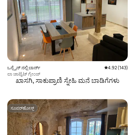
ಒನ್ಜೈನ್ ನಲ್ಲಿ ಬಾರ್ನ್
5 ರಲ್ಲಿ 4.92 ಸರಾ
4.92 (143)
ಲಾ ಚಾಟೈಟ್ ಗ್ರೇಂಜ್
ಖಾಸಗಿ, ಸಾಕುಪ್ರಾಣಿ ಸ್ನೇಹಿ ಮನೆ ಬಾಡಿಗೆಗಳು
ಸೂಪರ್‌ಹೋಸ್ಟ್
ಸೂಪರ್‌ಹೋಸ್ಟ್