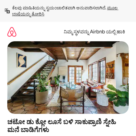
ವಿಷಯಕ್ಕೆ
ಕೆಲವು ಮಾಹಿತಿಯನ್ನು ಸ್ವಯಂಚಾಲಿತವಾಗಿ ಅನುವಾದಿಸಲಾಗಿದೆ. 
ಮೂಲ 
ಹೋಗಿ
ಭಾಷೆಯನ್ನು ತೋರಿಸಿ
ನಿಮ್ಮ ಸ್ಥಳವನ್ನು Airbnb ಯಲ್ಲಿ ಹಾಕಿ
ಚಟೋ ಡು ಕ್ಲೋ ಲೂಸೆ ಬಳಿ ಸಾಕುಪ್ರಾಣಿ ಸ್ನೇಹಿ
ಮನೆ ಬಾಡಿಗೆಗಳು