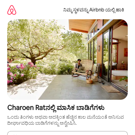
ವಿಷಯಕ್ಕೆ
ಹೋಗಿ
ನಿಮ್ಮ ಸ್ಥಳವನ್ನು Airbnb ಯಲ್ಲಿ ಹಾಕಿ
Charoen Ratನಲ್ಲಿ ಮಾಸಿಕ ಬಾಡಿಗೆಗಳು
ಒಂದು ತಿಂಗಳು ಅಥವಾ ಅದಕ್ಕಿಂತ ಹೆಚ್ಚಿನ ಕಾಲ ಮನೆಯಂತೆ ಅನಿಸುವ
ದೀರ್ಘಾವಧಿಯ ಬಾಡಿಗೆಗಳನ್ನು ಅನ್ವೇಷಿಸಿ.