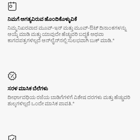
ನಿಮಗೆ ಅಗತ್ಯವಿರುವ ಹೊಂದಿಕೊಳ್ಳುವಿಕೆ
ನಿಮ್ಮ ನಿಖರವಾದ ಮೂವ್-ಇನ್ ಮತ್ತು ಮೂವ್-ಔಟ್ ದಿನಾಂಕಗಳನ್ನು
ಆಯ್ಕೆ ಮಾಡಿ ಮತ್ತು ಯಾವುದೇ ಹೆಚ್ಚುವರಿ ಬದ್ಧತೆ ಅಥವಾ
ಕಾಗದಪತ್ರಗಳಿಲ್ಲದೆ ಆನ್‌ಲೈನ್‌ನಲ್ಲಿ ಸುಲಭವಾಗಿ ಬುಕ್ ಮಾಡಿ.*
ಸರಳ ಮಾಸಿಕ ಬೆಲೆಗಳು
ದೀರ್ಘಾವಧಿಯ ರಜೆಯ ಬಾಡಿಗೆಗಳಿಗೆ ವಿಶೇಷ ದರಗಳು ಮತ್ತು ಹೆಚ್ಚುವರಿ
ಶುಲ್ಕಗಳಿಲ್ಲದೆ ಒಂದೇ ಮಾಸಿಕ ಪಾವತಿ.*