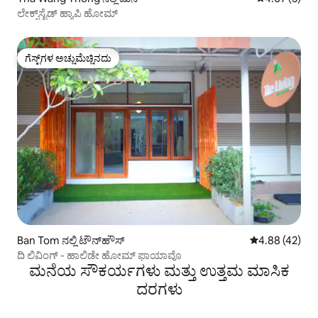
ಲೇಕ್ಸ್‌ಸೈಡ್ ಹ್ಯಾಪಿ ಹೋಮ್
ಗೆಸ್ಟ್‌ಗಳ ಅಚ್ಚುಮೆಚ್ಚಿನದು
ಗೆಸ್ಟ್‌ಗಳ ಅಚ್ಚುಮೆಚ್ಚಿನದು
Ban Tom ನಲ್ಲಿ ಟೌನ್‌ಹೌಸ್
5 ರಲ್ಲಿ 4.88 ಸರ
4.88 (42)
ದಿ ಲಿವಿಂಗ್ - ಹಾಲಿಡೇ ಹೋಮ್ ಫಾಯಾವೊ
ಮನೆಯ ಸೌಕರ್ಯಗಳು ಮತ್ತು ಉತ್ತಮ ಮಾಸಿಕ
ದರಗಳು