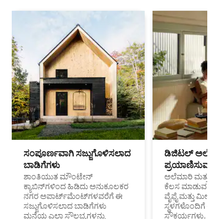
ಸಂಪೂರ್ಣವಾಗಿ ಸಜ್ಜುಗೊಳಿಸಲಾದ
ಡಿಜಿಟಲ್ ಅಲೆಮಾ
ಬಾಡಿಗೆಗಳು
ಪ್ರಯಾಣಿಸುವ ವೃತ
ಶಾಂತಿಯುತ ಮೌಂಟೇನ್
ಅಲೆಮಾರಿ ಮತ್ತು ದೂ
ಕ್ಯಾಬಿನ್‌ಗಳಿಂದ ಹಿಡಿದು ಅನುಕೂಲಕರ
ಕೆಲಸ ಮಾಡುವ ಪ್ರೊ
ನಗರ ಅಪಾರ್ಟ್‌ಮೆಂಟ್‌ಗಳವರೆಗೆ ಈ
ವೈಫೈ ಮತ್ತು ಮೀಸ
ಸಜ್ಜುಗೊಳಿಸಲಾದ ಬಾಡಿಗೆಗಳು
ಸ್ಥಳಗಳೊಂದಿಗೆ 
ಮನೆಯ ಎಲ್ಲಾ ಸೌಲಭ್ಯಗಳನ್ನು
ಸೌಕರ್ಯಗಳು.