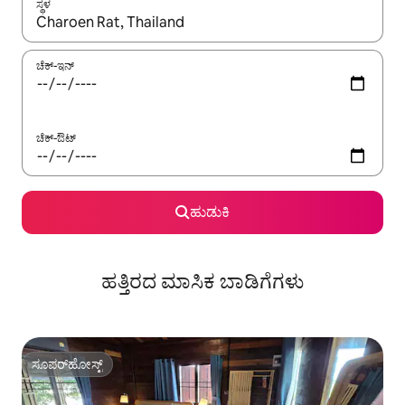
ಸ್ಥಳ
ಫಲಿತಾಂಶಗಳು ಲಭ್ಯವಿರುವಾಗ, ಅಪ್ ಮತ್ತು ಡೌನ್ ಬಾಣದ ಕೀಲಿಗಳೊಂದಿಗೆ ನ್ಯಾವಿಗೇಟ
ಚೆಕ್-ಇನ್
ಚೆಕ್-ಔಟ್
ಹುಡುಕಿ
ಹತ್ತಿರದ ಮಾಸಿಕ ಬಾಡಿಗೆಗಳು
ಸೂಪರ್‌ಹೋಸ್ಟ್
ಸೂಪರ್‌ಹೋಸ್ಟ್