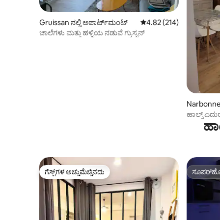
Gruissan ನಲ್ಲಿ ಅಪಾರ್ಟ್‌ಮಂಟ್
5 ರಲ್ಲಿ 4.82 ಸರಾಸರಿ ರೇಟಿಂಗ
4.82 (214)
ಚಾಲೆಗಳು ಮತ್ತು ಹಳ್ಳಿಯ ನಡುವೆ ಗ್ರುಸ್ಸನ್
Narbonne 
ಹಾಲ್ಸ್ ಎದುರು
ಹಾ
ಶಟಲ್
ಗೆಸ್ಟ್‌ಗಳ ಅಚ್ಚುಮೆಚ್ಚಿನದು
ಸೂಪರ್‌ಹೋ
ಗೆಸ್ಟ್‌ಗಳ ಅಚ್ಚುಮೆಚ್ಚಿನದು
ಸೂಪರ್‌ಹೋ