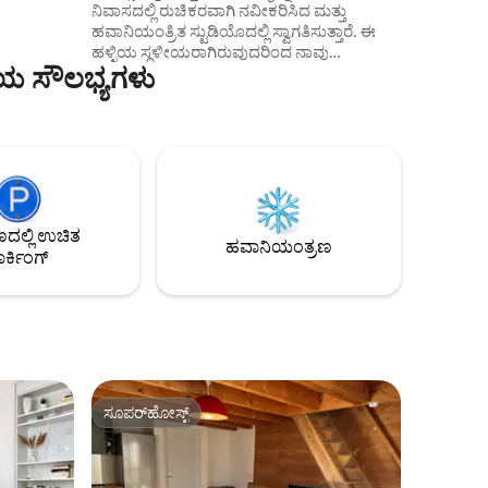
ನಿವಾಸದಲ್ಲಿ ರುಚಿಕರವಾಗಿ ನವೀಕರಿಸಿದ ಮತ್ತು
ಶರ್,
ಹವಾನಿಯಂತ್ರಿತ ಸ್ಟುಡಿಯೊದಲ್ಲಿ ಸ್ವಾಗತಿಸುತ್ತಾರೆ. ಈ
ಾಗಿದೆ,
ಹಳ್ಳಿಯ ಸ್ಥಳೀಯರಾಗಿರುವುದರಿಂದ ನಾವು
ರಿಯ ಸೌಲಭ್ಯಗಳು
ಅನ್ವೇಷಿಸಬೇಕಾದ ವಿಭಿನ್ನ ವಿಷಯಗಳ ಬಗ್ಗೆ ನಿಮಗೆ
ಸಲಹೆ ನೀಡಬಹುದು. ಆದರ್ಶಪ್ರಾಯವಾಗಿ ಗ್ರೇಜೆಲ್
ಕಡಲತೀರ ಮತ್ತು ಬಂದರಿನ ಬಳಿ ಇದೆ, ನೀವು
ಹತ್ತಿರದಲ್ಲಿರುವ ಬಾರ್‌ಗಳು ಮತ್ತು ರೆಸ್ಟೋರೆಂಟ್‌ಗಳನ್ನು
ಆನಂದಿಸಬಹುದು. ನೀವು ವಿಭಿನ್ನ ಚಟುವಟಿಕೆಗಳನ್ನು
ಸಹ ಆನಂದಿಸಬಹುದು: ದೋಣಿ ಸವಾರಿ, ಸ್ಕೂಬಾ
ಡೈವಿಂಗ್, ಸಮುದ್ರ ಮೀನುಗಾರಿಕೆ ಮತ್ತು ಇನ್ನೂ
ಹೆಚ್ಚಿನವುಗಳನ್ನು ಅನ್ವೇಷಿಸಬಹುದು. ಶೀಘ್ರದಲ್ಲೇ
ಲ್ಲಿ ಉಚಿತ
ನಿಮ್ಮನ್ನು ಭೇಟಿ ಮಾಡುತ್ತೇವೆ.
ಹವಾನಿಯಂತ್ರಣ
ರ್ಕಿಂಗ್
ಸೂಪರ್‌ಹೋಸ್ಟ್
ಸೂಪರ್‌ಹೋಸ್ಟ್