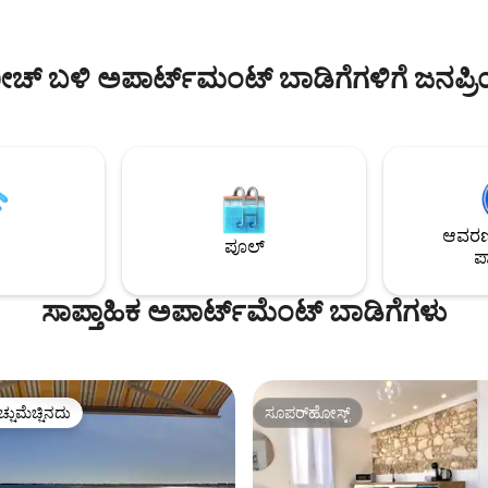
ಲಭ್ಯವಿವೆ, ಸುಸಜ್ಜಿತ ಅಡುಗೆಮನೆ, ಡಿಶ್‌ವಾ
ು ಹೊಂದಿರುವ ದೊಡ್ಡ ಪ್ರವೇಶದ್ವಾರ
ವಾಷಿಂಗ್ ಮಷಿನ್, ಟಿವಿ, ಲಿನೆನ್ ಒದಗಿಸಲ
್ಕಿಂಗ್ ಸ್ಥಳ ಲಿನೆನ್ ಒದಗಿಸಲಾಗಿದೆ
ಬೇಸಿಗೆಯಲ್ಲಿ ಈಜುಕೊಳ
ಗ್ ಸೇರಿಸಲಾಗಿದೆ ಸ್ವಯಂ ಚೆಕ್-ಇನ್
ೀಚ್ ಬಳಿ ಅಪಾರ್ಟ್‌ಮಂಟ್ ಬಾಡಿಗೆಗಳಿಗೆ ಜನಪ್
ಆವರಣದ
ಪೂಲ್
ಪಾ
ಸಾಪ್ತಾಹಿಕ ಅಪಾರ್ಟ್‌ಮೆಂಟ್ ಬಾಡಿಗೆಗಳು
ಚ್ಚುಮೆಚ್ಚಿನದು
ಸೂಪರ್‌ಹೋಸ್ಟ್
ಚ್ಚುಮೆಚ್ಚಿನದು
ಸೂಪರ್‌ಹೋಸ್ಟ್