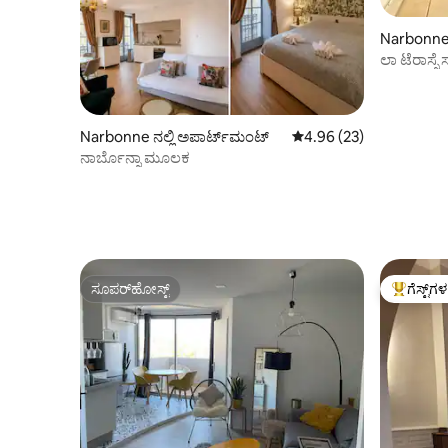
Narbonne 
ಲಾ ಟೆರಾಸ್ಸೆ 
Narbonne ನಲ್ಲಿ ಅಪಾರ್ಟ್‌ಮಂಟ್
5 ರಲ್ಲಿ 4.96 ಸರಾಸರಿ ರೇಟಿಂ
4.96 (23)
ನಾರ್ಬೊನ್ನಾ ಮೂಲಕ
ಸೂಪರ್‌ಹೋಸ್ಟ್
ಗೆಸ್ಟ್‌ಗ
ಸೂಪರ್‌ಹೋಸ್ಟ್
ಗೆಸ್ಟ್‌ಗಳಿಗ