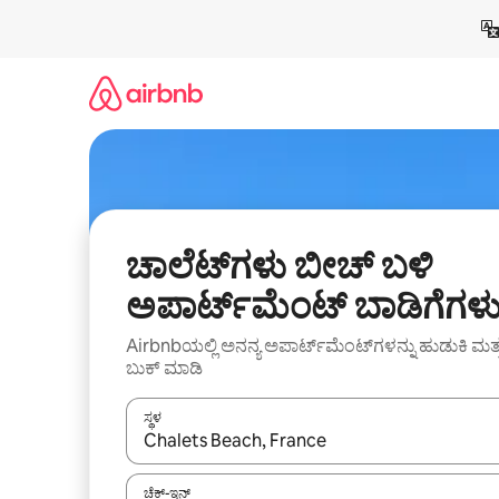
ವಿಷಯಕ್ಕೆ
ಹೋಗಿ
ಚಾಲೆಟ್‌ಗಳು ಬೀಚ್ ಬಳಿ
ಅಪಾರ್ಟ್‌ಮೆಂಟ್ ಬಾಡಿಗೆಗಳ
Airbnbಯಲ್ಲಿ ಅನನ್ಯ ಅಪಾರ್ಟ್‌ಮೆಂಟ್‌ಗಳನ್ನು ಹುಡುಕಿ ಮತ್
ಬುಕ್ ಮಾಡಿ
ಸ್ಥಳ
ಫಲಿತಾಂಶಗಳು ಲಭ್ಯವಿರುವಾಗ, ಅಪ್ ಮತ್ತು ಡೌನ್ ಬಾಣದ ಕೀಲಿಗಳೊ
ಚೆಕ್-ಇನ್