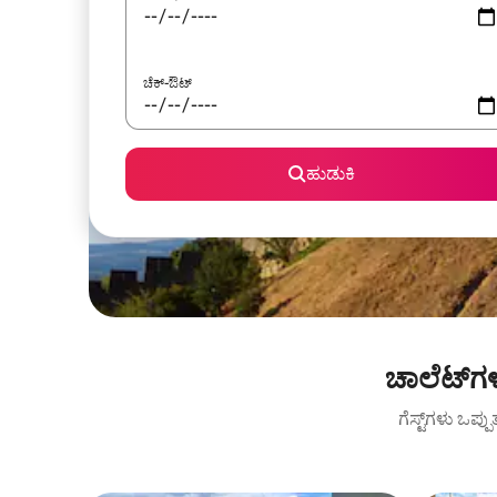
ಚೆಕ್-ಔಟ್
ಹುಡುಕಿ
ಚಾಲೆಟ್‌ಗ
ಗೆಸ್ಟ್‌ಗಳು ಒಪ್ಪ