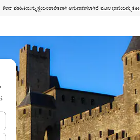
ಕೆಲವು ಮಾಹಿತಿಯನ್ನು ಸ್ವಯಂಚಾಲಿತವಾಗಿ ಅನುವಾದಿಸಲಾಗಿದೆ. 
ಮೂಲ ಭಾಷೆಯನ್ನು ತೋರ
ು
ತು
ಂದಿಗೆ ನ್ಯಾವಿಗೇಟ್ ಮಾಡಿ ಅಥವಾ ಸ್ಪರ್ಶ ಅಥವಾ ಸ್ವೈಪ್ ಗೆಸ್ಚರ್‌ಗಳ ಮೂಲಕ ಅನ್ವೇಷಿಸಿ.