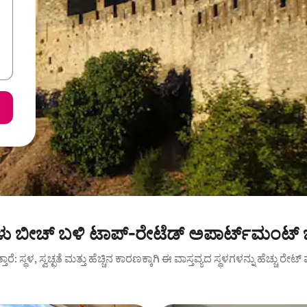
ಳು ಬೀಚ್ ಬಳಿ ಟಾಪ್-ರೇಟೆಡ್ ಅಪಾರ್ಟ್‌ಮಂಟ್ 
ುತ್ತಾರೆ: ಸ್ಥಳ, ಸ್ವಚ್ಛತೆ ಮತ್ತು ಹೆಚ್ಚಿನ ಕಾರಣಕ್ಕಾಗಿ ಈ ವಾಸ್ತವ್ಯದ ಸ್ಥಳಗಳನ್ನು ಹೆಚ್ಚು ರೇ