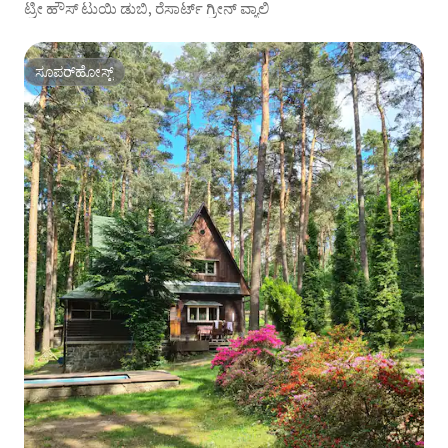
ಟ್ರೀ ಹೌಸ್ ಟುಯಿ ಡುಬಿ, ರೆಸಾರ್ಟ್ ಗ್ರೀನ್ ವ್ಯಾಲಿ
ಸೂಪರ್‌ಹೋಸ್ಟ್
ಸೂಪರ್‌ಹೋಸ್ಟ್