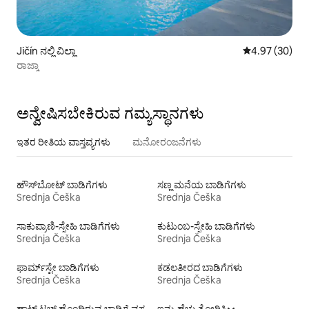
Jičín ನಲ್ಲಿ ವಿಲ್ಲಾ
5 ರಲ್ಲಿ 4.97 ಸರ
4.97 (30)
ರಾಜ್ಕಾ
ಅನ್ವೇಷಿಸಬೇಕಿರುವ ಗಮ್ಯಸ್ಥಾನಗಳು
ಇತರ ರೀತಿಯ ವಾಸ್ತವ್ಯಗಳು
ಮನೋರಂಜನೆಗಳು
ಹೌಸ್‌ಬೋಟ್‌ ಬಾಡಿಗೆಗಳು
ಸಣ್ಣ ಮನೆಯ ಬಾಡಿಗೆಗಳು
Srednja Češka
Srednja Češka
ಸಾಕುಪ್ರಾಣಿ-ಸ್ನೇಹಿ ಬಾಡಿಗೆಗಳು
ಕುಟುಂಬ-ಸ್ನೇಹಿ ಬಾಡಿಗೆಗಳು
Srednja Češka
Srednja Češka
ಫಾರ್ಮ್‌ಸ್ಟೇ ಬಾಡಿಗೆಗಳು
ಕಡಲತೀರದ ಬಾಡಿಗೆಗಳು
Srednja Češka
Srednja Češka