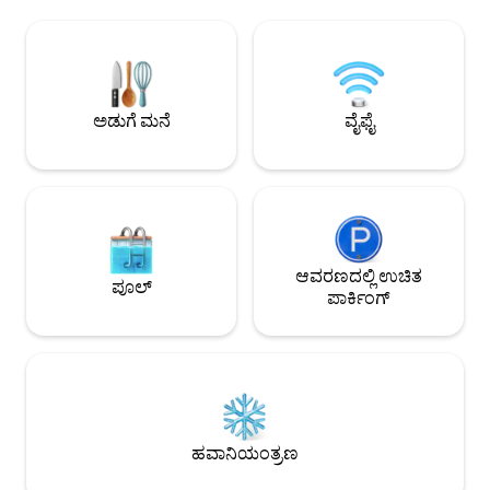
ಮಹಡಿಗಳಿವೆ. ಲಿವಿಂಗ್ ರೂಮ್‌ನಲ್ಲಿ ಡೈನಿಂಗ್
ಅನುಭವಿಸಿ. ರೋಮಾಂಚಕ
ಟೇಬಲ್, ಸಂಪೂರ್ಣವಾಗಿ ಸುಸಜ್ಜಿತ ಅಡುಗೆಮನೆ,
ವೈಶಿಷ್ಟ್ಯಗಳು ಮತ್ತು ಕೆ
ಅಗ್ಗಿಷ್ಟಿಕೆ ಇದೆ. ಎರಡು ವಿಶಾಲವಾದ ಸ್ನಾನಗೃಹಗಳು,
ಗೊಂಚಲುಗಳೊಂದಿಗೆ ಐ
ಟೆರೇಸ್‌ನಲ್ಲಿ ಬಾರ್ಬೆಕ್ಯೂ ಮತ್ತು ಆಸನ ಪ್ರದೇಶ.
ಆನಂದಿಸಿ. ವಿಮಾನ ನಿಲ
ಮನೆಯ ಮುಂದೆ ಪಾರ್ಕಿಂಗ್. ಕೇಂದ್ರವು ರೈಲಿನಲ್ಲಿ 30
ನಿಮಿಷಗಳ ದೂರದಲ್ಲಿ ಸಂಪ
ನಿಮಿಷಗಳು, ಇದು ಮನೆಯಿಂದ 8 ನಿಮಿಷಗಳು ಅಥವಾ
ವಾಸ್ತವ್ಯವನ್ನು ಬಯಸು
ಅಡುಗೆ ಮನೆ
ವೈಫೈ
ಕಾರಿನಲ್ಲಿ 30 ನಿಮಿಷಗಳು
ಗುಂಪುಗಳಿಗೆ ಸೂಕ್ತವಾಗಿ
ಆವರಣದಲ್ಲಿ ಉಚಿತ
ಪೂಲ್
ಪಾರ್ಕಿಂಗ್
ಹವಾನಿಯಂತ್ರಣ