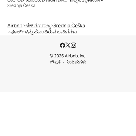
ಹಾಟ್ ಟಬ್ ಹೊಂದಿರುವ ಬಾಡಿಗೆ ವಸತಿಗಳು
ಇನ್ನು ಹೆಚ್ಚು ತೋರಿಸಿ
Srednja Češka
Airbnb
ಚೆಕ್ ಗಣರಾಜ್ಯ
Srednja Češka
ಪೂಲ್‍ಗಳನ್ನು ಹೊಂದಿರುವ ಬಾಡಿಗೆಗಳು
© 2026 Airbnb, Inc.
ಗೌಪ್ಯತೆ
ನಿಯಮಗಳು