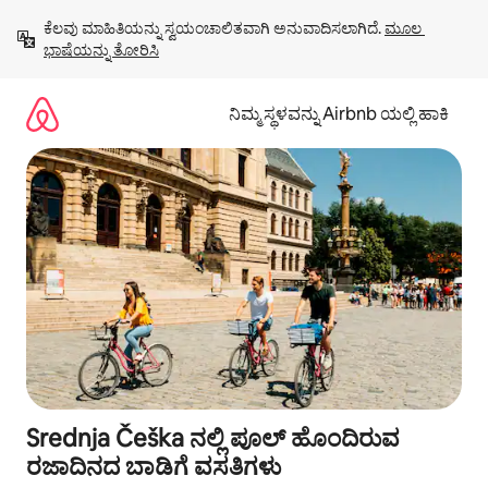
ವಿಷಯಕ್ಕೆ
ಕೆಲವು ಮಾಹಿತಿಯನ್ನು ಸ್ವಯಂಚಾಲಿತವಾಗಿ ಅನುವಾದಿಸಲಾಗಿದೆ. 
ಮೂಲ 
ಹೋಗಿ
ಭಾಷೆಯನ್ನು ತೋರಿಸಿ
ನಿಮ್ಮ ಸ್ಥಳವನ್ನು Airbnb ಯಲ್ಲಿ ಹಾಕಿ
Srednja Češka ನಲ್ಲಿ ಪೂಲ್ ಹೊಂದಿರುವ
ರಜಾದಿನದ ಬಾಡಿಗೆ ವಸತಿಗಳು