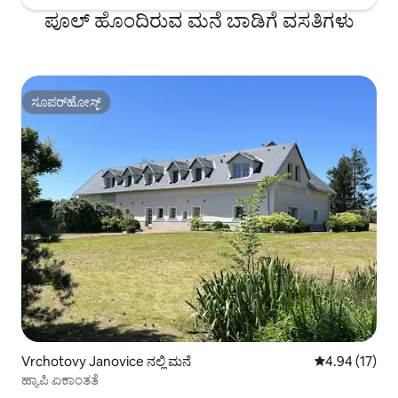
ಪೂಲ್ ಹೊಂದಿರುವ ಮನೆ ಬಾಡಿಗೆ ವಸತಿಗಳು
ಸೂಪರ್‌ಹೋಸ್ಟ್
ಸೂಪರ್‌ಹೋಸ್ಟ್
Vrchotovy Janovice ನಲ್ಲಿ ಮನೆ
5 ರಲ್ಲಿ 4.94 ಸರ
4.94 (17)
ಹ್ಯಾಪಿ ಏಕಾಂತತೆ