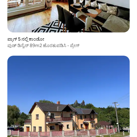
ಪ್ರಾಗ್ 5 ನಲ್ಲಿ ಕಾಂಡೋ
ವುಡ್ ಡಿಸೈನ್ 89m2 ಹೊರತುಪಡಿಸಿ - ಪ್ರೇಗ್