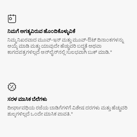
ನಿಮಗೆ ಅಗತ್ಯವಿರುವ ಹೊಂದಿಕೊಳ್ಳುವಿಕೆ
ನಿಮ್ಮ ನಿಖರವಾದ ಮೂವ್-ಇನ್ ಮತ್ತು ಮೂವ್-ಔಟ್ ದಿನಾಂಕಗಳನ್ನು
ಆಯ್ಕೆ ಮಾಡಿ ಮತ್ತು ಯಾವುದೇ ಹೆಚ್ಚುವರಿ ಬದ್ಧತೆ ಅಥವಾ
ಕಾಗದಪತ್ರಗಳಿಲ್ಲದೆ ಆನ್‌ಲೈನ್‌ನಲ್ಲಿ ಸುಲಭವಾಗಿ ಬುಕ್ ಮಾಡಿ.*
ಸರಳ ಮಾಸಿಕ ಬೆಲೆಗಳು
ದೀರ್ಘಾವಧಿಯ ರಜೆಯ ಬಾಡಿಗೆಗಳಿಗೆ ವಿಶೇಷ ದರಗಳು ಮತ್ತು ಹೆಚ್ಚುವರಿ
ಶುಲ್ಕಗಳಿಲ್ಲದೆ ಒಂದೇ ಮಾಸಿಕ ಪಾವತಿ.*