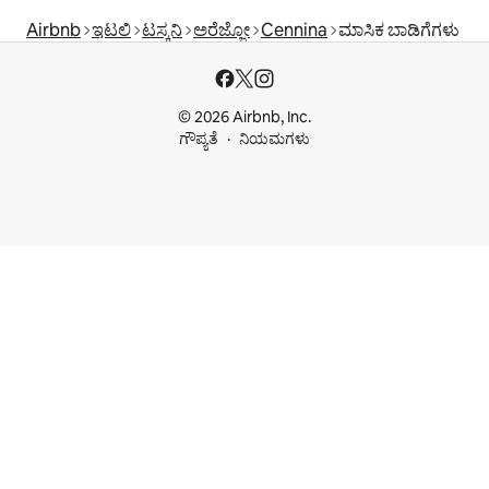
Airbnb
ಇಟಲಿ
ಟಸ್ಕನಿ
ಅರೆಜ್ಜೋ
Cennina
ಮಾಸಿಕ ಬಾಡಿಗೆಗಳು
© 2026 Airbnb, Inc.
ಗೌಪ್ಯತೆ
ನಿಯಮಗಳು