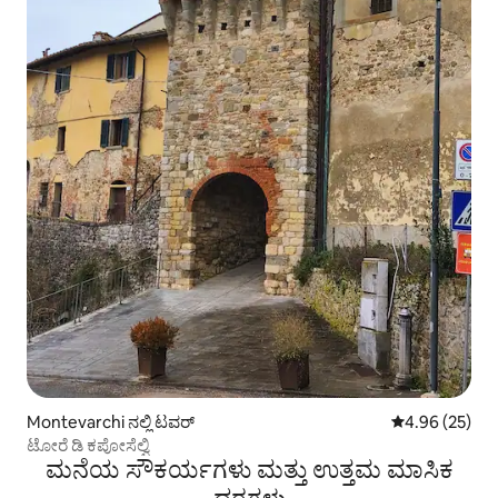
Montevarchi ನಲ್ಲಿ ಟವರ್
5 ರಲ್ಲಿ 4.96 ಸರ
4.96 (25)
ಟೋರೆ ಡಿ ಕಪೋಸೆಲ್ವಿ
ಮನೆಯ ಸೌಕರ್ಯಗಳು ಮತ್ತು ಉತ್ತಮ ಮಾಸಿಕ