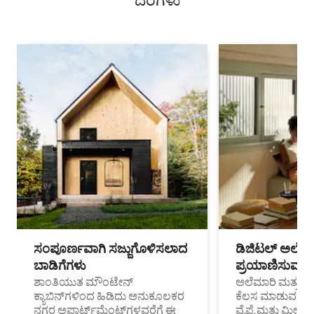
ದರಗಳು
ಸಂಪೂರ್ಣವಾಗಿ ಸಜ್ಜುಗೊಳಿಸಲಾದ
ಡಿಜಿಟಲ್ ಅಲೆಮಾ
ಬಾಡಿಗೆಗಳು
ಪ್ರಯಾಣಿಸುವ ವೃತ
ಶಾಂತಿಯುತ ಮೌಂಟೇನ್
ಅಲೆಮಾರಿ ಮತ್ತು ದೂ
ಕ್ಯಾಬಿನ್‌ಗಳಿಂದ ಹಿಡಿದು ಅನುಕೂಲಕರ
ಕೆಲಸ ಮಾಡುವ ಪ್ರೊ
ನಗರ ಅಪಾರ್ಟ್‌ಮೆಂಟ್‌ಗಳವರೆಗೆ ಈ
ವೈಫೈ ಮತ್ತು ಮೀಸ