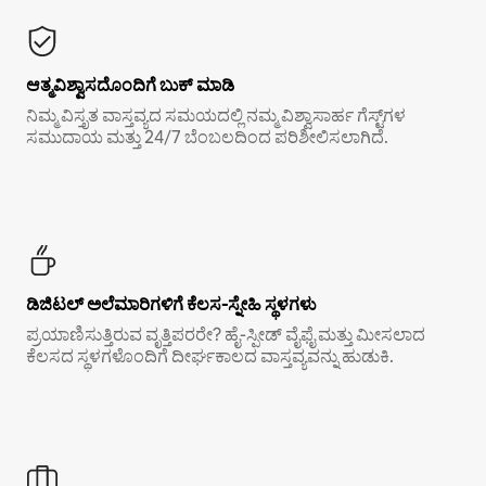
ಆತ್ಮವಿಶ್ವಾಸದೊಂದಿಗೆ ಬುಕ್ ಮಾಡಿ
ನಿಮ್ಮ ವಿಸ್ತೃತ ವಾಸ್ತವ್ಯದ ಸಮಯದಲ್ಲಿ ನಮ್ಮ ವಿಶ್ವಾಸಾರ್ಹ ಗೆಸ್ಟ್‌ಗಳ
ಸಮುದಾಯ ಮತ್ತು 24/7 ಬೆಂಬಲದಿಂದ ಪರಿಶೀಲಿಸಲಾಗಿದೆ.
ಡಿಜಿಟಲ್ ಅಲೆಮಾರಿಗಳಿಗೆ ಕೆಲಸ-ಸ್ನೇಹಿ ಸ್ಥಳಗಳು
ಪ್ರಯಾಣಿಸುತ್ತಿರುವ ವೃತ್ತಿಪರರೇ? ಹೈ-ಸ್ಪೀಡ್ ವೈಫೈ ಮತ್ತು ಮೀಸಲಾದ
ಕೆಲಸದ ಸ್ಥಳಗಳೊಂದಿಗೆ ದೀರ್ಘಕಾಲದ ವಾಸ್ತವ್ಯವನ್ನು ಹುಡುಕಿ.