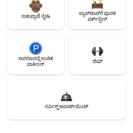
ಲ್ಯಾಪ್‌ಟಾಪ್‌ಗೆ ಪೂರಕ
ಸಾಕುಪ್ರಾಣಿ ಸ್ನೇಹಿ
ವರ್ಕ್‌ಸ್ಪೇಸ್
ಆವರಣದಲ್ಲಿ ಉಚಿತ
ಜಿಮ್
ಪಾರ್ಕಿಂಗ್
ಸರ್ವಿಸ್ಡ್ ಅಪಾರ್ಟ್‌ಮೆಂಟ್