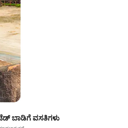
ೆಡ್ ಬಾಡಿಗೆ ವಸತಿಗಳು