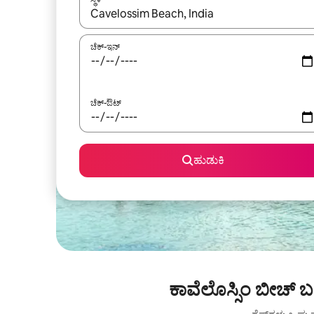
ಫಲಿತಾಂಶಗಳು ಲಭ್ಯವಿರುವಾಗ, ಅಪ್ ಮತ್ತು ಡೌನ್ ಬಾಣದ ಕೀಲಿಗಳೊ
ಚೆಕ್-ಇನ್
ಚೆಕ್-ಔಟ್
ಹುಡುಕಿ
ಕಾವೆಲೊಸ್ಸಿಂ ಬೀಚ್ 