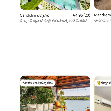
Mandrem ನ
Candolim ನಲ್ಲಿ ಮನೆ
5 ರಲ್ಲಿ 4.95 ಸರಾಸರಿ ರೇಟಿಂ
4.95 (20)
ಆರ್ಟಿಯೋಸ್‌
ಫಿನ್ಕಾ - ದಿ ಟೈಡಲ್ ನೆಸ್ಟ್ (ಕಡಲತೀರಕ್ಕೆ 200 ಮೀಟರ್)
ಖಾಸಗಿ/ಪ್ರ
ಗೆಸ್ಟ್‌ಗಳ ಅಚ್ಚುಮೆಚ್ಚಿನದು
ಗೆಸ್ಟ್‌ಗ
ಗೆಸ್ಟ್‌ಗಳ ಅಚ್ಚುಮೆಚ್ಚಿನದು
ಗೆಸ್ಟ್‌ಗಳಿಗ