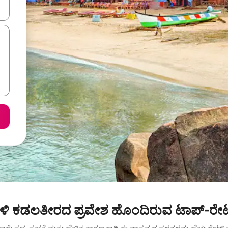
ಂದಿಗೆ ನ್ಯಾವಿಗೇಟ್ ಮಾಡಿ ಅಥವಾ ಸ್ಪರ್ಶ ಅಥವಾ ಸ್ವೈಪ್ ಗೆಸ್ಚರ್‌ಗಳ ಮೂಲಕ ಅನ್ವೇಷಿಸಿ.
ಬಳಿ ಕಡಲತೀರದ ಪ್ರವೇಶ ಹೊಂದಿರುವ ಟಾಪ್-ರೇಟ