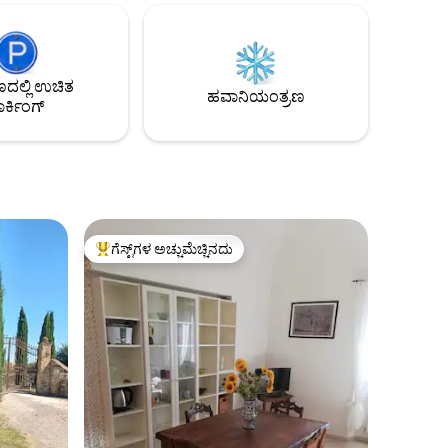
್ಲಿವೆ.
ಆನಂದಿಸಲು ನಮ್ಮ ಗೆಸ್ಟ್‌ಗಳಿಗೆ ಉತ್ತಮವಾದದ್ದನ್ನು
10 ಮೈಲುಗಳು)
ನೀಡುವುದು ನಮ್ಮ ಧ್ಯೇಯವಾಗಿದೆ.
ಿಲೋಮೀಟರ್
ಲ್ಲಿ ಉಚಿತ
ಹವಾನಿಯಂತ್ರಣ
ರ್ಕಿಂಗ್
ಗೆಸ್ಟ್‌ಗಳ ಅಚ್ಚುಮೆಚ್ಚಿನದು
ಗೆಸ್ಟ್‌ಗಳಿಗೆ ಅತಿ ಹೆಚ್ಚು ಅಚ್ಚುಮೆಚ್ಚಿನದು