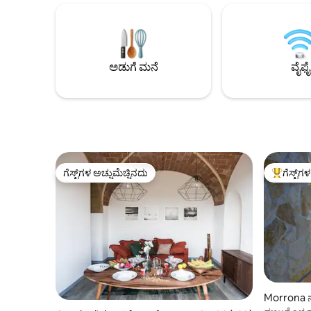
ಮಾಂತ್ರಿಕ 
ಮತ್ತು ಹಸಿರಿನಿಂದ ಆವೃತವಾದ ಹೊರಾಂಗಣ
ಜನರವರೆಗಿನ 
ಬಿಸಿನೀರಿನ ಶವರ್ ಹೊಂದಿರುವ ನೈಸರ್ಗಿಕ ಬುಗ್ಗೆ ಇದೆ.
ಮಾಡಬಹುದು.
ನಾವು ಡೌನ್‌ಲೋಡ್ 33 ರೊಂದಿಗೆ ವೊಡಾಫೋನ್
360° ನೋಟದ
ಜಾಹೀರಾತು ಲೈನ್ ಅನ್ನು ಹೊಂದಿದ್ದೇವೆ ಮತ್ತು 1.4 ಅನ್ನು
ಕಾಯುತ್ತಿದೆ.
ಅಪ್‌ಲೋಡ್ ಮಾಡುತ್ತೇವೆ. ಈ ವಸಂತಕಾಲದಿಂದ
ಅಡುಗೆ ಮನೆ
ವೈಫೈ
ಸ್ಮಾರ್ಟ್ ಟಿವಿ ಮತ್ತು ಹವಾನಿಯಂತ್ರಣವೂ ಲಭ್ಯವಿದೆ
ಗೆಸ್ಟ್‌ಗಳ ಅಚ್ಚುಮೆಚ್ಚಿನದು
ಗೆಸ್ಟ್‌ಗ
ಗೆಸ್ಟ್‌ಗಳ ಅಚ್ಚುಮೆಚ್ಚಿನದು
ಗೆಸ್ಟ್‌ಗಳಿಗ
Morrona ನ