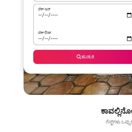
ಚೆಕ್-ಇನ್
ಚೆಕ್-ಔಟ್
ಹುಡುಕಿ
ಕಾವಲ್ಲಿನ
ಗೆಸ್ಟ್‌ಗಳು ಒಪ್ಪ