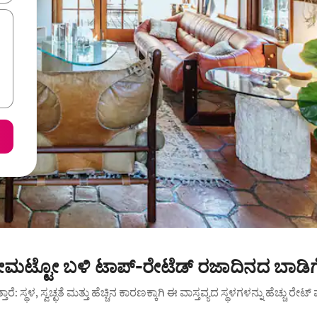
ೋಮಟ್ಟೋ ಬಳಿ ಟಾಪ್-ರೇಟೆಡ್ ರಜಾದಿನದ ಬಾಡಿಗ
ುತ್ತಾರೆ: ಸ್ಥಳ, ಸ್ವಚ್ಛತೆ ಮತ್ತು ಹೆಚ್ಚಿನ ಕಾರಣಕ್ಕಾಗಿ ಈ ವಾಸ್ತವ್ಯದ ಸ್ಥಳಗಳನ್ನು ಹೆಚ್ಚು ರೇ