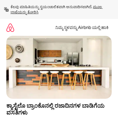
ವಿಷಯಕ್ಕೆ
ಕೆಲವು ಮಾಹಿತಿಯನ್ನು ಸ್ವಯಂಚಾಲಿತವಾಗಿ ಅನುವಾದಿಸಲಾಗಿದೆ. 
ಮೂಲ 
ಹೋಗಿ
ಭಾಷೆಯನ್ನು ತೋರಿಸಿ
ನಿಮ್ಮ ಸ್ಥಳವನ್ನು Airbnb ಯಲ್ಲಿ ಹಾಕಿ
ಕ್ಯಾಸ್ಟೆಲೊ ಬ್ರಾಂಕೊನಲ್ಲಿ ರಜಾದಿನಗಳ ಬಾಡಿಗೆಯ
ವಸತಿಗಳು