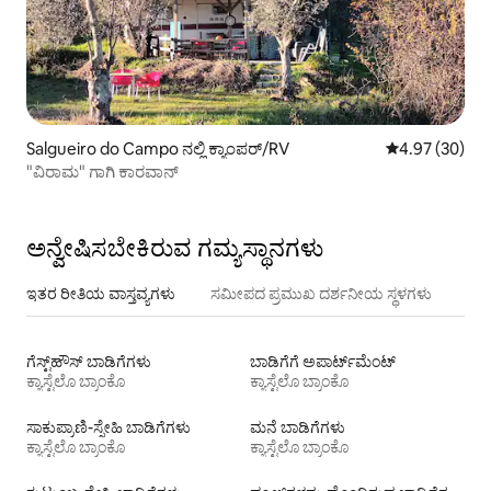
Salgueiro do Campo ನಲ್ಲಿ ಕ್ಯಾಂಪರ್/RV
5 ರಲ್ಲಿ 4.97 ಸರ
4.97 (30)
"ವಿರಾಮ" ಗಾಗಿ ಕಾರವಾನ್
ಅನ್ವೇಷಿಸಬೇಕಿರುವ ಗಮ್ಯಸ್ಥಾನಗಳು
ಇತರ ರೀತಿಯ ವಾಸ್ತವ್ಯಗಳು
ಸಮೀಪದ ಪ್ರಮುಖ ದರ್ಶನೀಯ ಸ್ಥಳಗಳು
ಗೆಸ್ಟ್‌ಹೌಸ್‌ ಬಾಡಿಗೆಗಳು
ಬಾಡಿಗೆಗೆ ಅಪಾರ್ಟ್‌ಮೆಂಟ್‌
ಕ್ಯಾಸ್ಟೆಲೊ ಬ್ರಾಂಕೊ
ಕ್ಯಾಸ್ಟೆಲೊ ಬ್ರಾಂಕೊ
ಸಾಕುಪ್ರಾಣಿ-ಸ್ನೇಹಿ ಬಾಡಿಗೆಗಳು
ಮನೆ ಬಾಡಿಗೆಗಳು
ಕ್ಯಾಸ್ಟೆಲೊ ಬ್ರಾಂಕೊ
ಕ್ಯಾಸ್ಟೆಲೊ ಬ್ರಾಂಕೊ