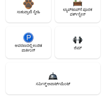
ಲ್ಯಾಪ್‌ಟಾಪ್‌ಗೆ ಪೂರಕ
ಸಾಕುಪ್ರಾಣಿ ಸ್ನೇಹಿ
ವರ್ಕ್‌ಸ್ಪೇಸ್
ಆವರಣದಲ್ಲಿ ಉಚಿತ
ಜಿಮ್
ಪಾರ್ಕಿಂಗ್
ಸರ್ವಿಸ್ಡ್ ಅಪಾರ್ಟ್‌ಮೆಂಟ್