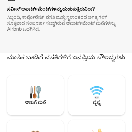
ಸರ್ವಿಸ್ ಅಪಾರ್ಟ್‌ಮೆಂಟ್‌ಗಳನ್ನು ಹುಡುಕುತ್ತಿರುವಿರಾ?
ಸಿಬ್ಬಂದಿ, ಕಾರ್ಪೊರೇಟ್ ವಸತಿ ಮತ್ತು ಸ್ಥಳಾಂತರದ ಅಗತ್ಯಗಳಿಗೆ
ಸೂಕ್ತವಾದ ಸಂಪೂರ್ಣ ಸಜ್ಜಾಗಿರುವ ಅಪಾರ್ಟ್‌ಮೆಂಟ್ ಮನೆಗಳನ್ನು
Airbnb ಒದಗಿಸಿದೆ.
ಮಾಸಿಕ ಬಾಡಿಗೆ ವಸತಿಗಳಿಗೆ ಜನಪ್ರಿಯ ಸೌಲಭ್ಯಗಳು
ಅಡುಗೆ ಮನೆ
ವೈಫೈ