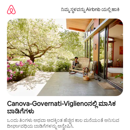
ವಿಷಯಕ್ಕೆ
ಹೋಗಿ
ನಿಮ್ಮ ಸ್ಥಳವನ್ನು Airbnb ಯಲ್ಲಿ ಹಾಕಿ
Canova-Governati-Viglienoನಲ್ಲಿ ಮಾಸಿಕ
ಬಾಡಿಗೆಗಳು
ಒಂದು ತಿಂಗಳು ಅಥವಾ ಅದಕ್ಕಿಂತ ಹೆಚ್ಚಿನ ಕಾಲ ಮನೆಯಂತೆ ಅನಿಸುವ
ದೀರ್ಘಾವಧಿಯ ಬಾಡಿಗೆಗಳನ್ನು ಅನ್ವೇಷಿಸಿ.