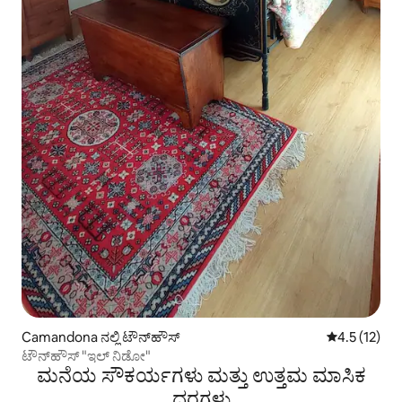
Camandona ನಲ್ಲಿ ಟೌನ್‌ಹೌಸ್
5 ರಲ್ಲಿ 4.5 ಸ
4.5 (12)
ಟೌನ್‌ಹೌಸ್ "ಇಲ್ ನಿಡೋ"
ಮನೆಯ ಸೌಕರ್ಯಗಳು ಮತ್ತು ಉತ್ತಮ ಮಾಸಿಕ
ದರಗಳು