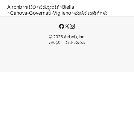
Airbnb
ಇಟಲಿ
ಪೆಡ್ಮೋಂಟ್
Biella
Canova-Governati-Viglieno
ಮಾಸಿಕ ಬಾಡಿಗೆಗಳು
© 2026 Airbnb, Inc.
ಗೌಪ್ಯತೆ
ನಿಯಮಗಳು