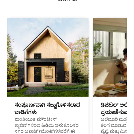
ಸಂಪೂರ್ಣವಾಗಿ ಸಜ್ಜುಗೊಳಿಸಲಾದ
ಡಿಜಿಟಲ್ ಅಲೆಮಾ
ಬಾಡಿಗೆಗಳು
ಪ್ರಯಾಣಿಸುವ ವೃತ
ಶಾಂತಿಯುತ ಮೌಂಟೇನ್
ಅಲೆಮಾರಿ ಮತ್ತು ದೂ
ಕ್ಯಾಬಿನ್‌ಗಳಿಂದ ಹಿಡಿದು ಅನುಕೂಲಕರ
ಕೆಲಸ ಮಾಡುವ ಪ್ರೊ
ನಗರ ಅಪಾರ್ಟ್‌ಮೆಂಟ್‌ಗಳವರೆಗೆ ಈ
ವೈಫೈ ಮತ್ತು ಮೀಸ