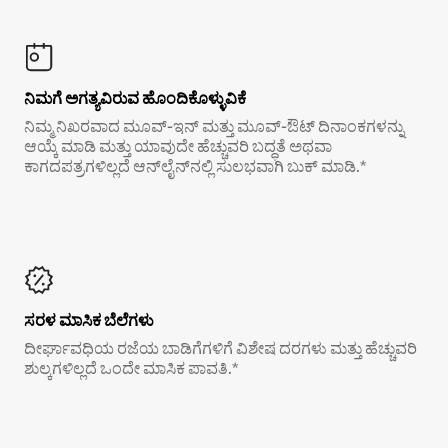
ನಿಮಗೆ ಅಗತ್ಯವಿರುವ ಹೊಂದಿಕೊಳ್ಳುವಿಕೆ
ನಿಮ್ಮ ನಿಖರವಾದ ಮೂವ್-ಇನ್ ಮತ್ತು ಮೂವ್-ಔಟ್ ದಿನಾಂಕಗಳನ್ನು
ಆಯ್ಕೆ ಮಾಡಿ ಮತ್ತು ಯಾವುದೇ ಹೆಚ್ಚುವರಿ ಬದ್ಧತೆ ಅಥವಾ
ಕಾಗದಪತ್ರಗಳಿಲ್ಲದೆ ಆನ್‌ಲೈನ್‌ನಲ್ಲಿ ಸುಲಭವಾಗಿ ಬುಕ್ ಮಾಡಿ.*
ಸರಳ ಮಾಸಿಕ ಬೆಲೆಗಳು
ದೀರ್ಘಾವಧಿಯ ರಜೆಯ ಬಾಡಿಗೆಗಳಿಗೆ ವಿಶೇಷ ದರಗಳು ಮತ್ತು ಹೆಚ್ಚುವರಿ
ಶುಲ್ಕಗಳಿಲ್ಲದೆ ಒಂದೇ ಮಾಸಿಕ ಪಾವತಿ.*