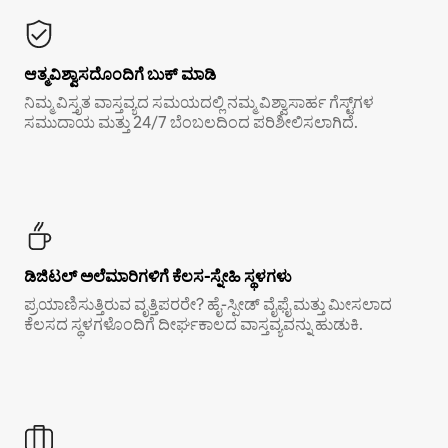
ಆತ್ಮವಿಶ್ವಾಸದೊಂದಿಗೆ ಬುಕ್ ಮಾಡಿ
ನಿಮ್ಮ ವಿಸ್ತೃತ ವಾಸ್ತವ್ಯದ ಸಮಯದಲ್ಲಿ ನಮ್ಮ ವಿಶ್ವಾಸಾರ್ಹ ಗೆಸ್ಟ್‌ಗಳ
ಸಮುದಾಯ ಮತ್ತು 24/7 ಬೆಂಬಲದಿಂದ ಪರಿಶೀಲಿಸಲಾಗಿದೆ.
ಡಿಜಿಟಲ್ ಅಲೆಮಾರಿಗಳಿಗೆ ಕೆಲಸ-ಸ್ನೇಹಿ ಸ್ಥಳಗಳು
ಪ್ರಯಾಣಿಸುತ್ತಿರುವ ವೃತ್ತಿಪರರೇ? ಹೈ-ಸ್ಪೀಡ್ ವೈಫೈ ಮತ್ತು ಮೀಸಲಾದ
ಕೆಲಸದ ಸ್ಥಳಗಳೊಂದಿಗೆ ದೀರ್ಘಕಾಲದ ವಾಸ್ತವ್ಯವನ್ನು ಹುಡುಕಿ.