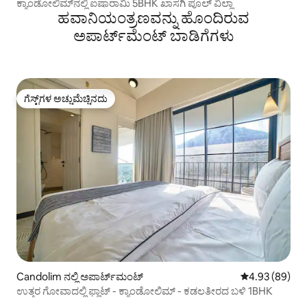
ಕ್ಯಾಂಡೋಲಿಮ್‌ನಲ್ಲಿ ಐಷಾರಾಮಿ 5BHK ಖಾಸಗಿ ಪೂಲ್ ವಿಲ್ಲಾ
ಹವಾನಿಯಂತ್ರಣವನ್ನು ಹೊಂದಿರುವ
ಅಪಾರ್ಟ್‌ಮೆಂಟ್‌ ಬಾಡಿಗೆಗಳು
ಗೆಸ್ಟ್‌ಗಳ ಅಚ್ಚುಮೆಚ್ಚಿನದು
ಗೆಸ್ಟ್‌ಗಳ ಅಚ್ಚುಮೆಚ್ಚಿನದು
Candolim ನಲ್ಲಿ ಅಪಾರ್ಟ್‌ಮಂಟ್
5 ರಲ್ಲಿ 4.93 ಸರ
4.93 (89)
ಉತ್ತರ ಗೋವಾದಲ್ಲಿ ಫ್ಲಾಟ್ - ಕ್ಯಾಂಡೋಲಿಮ್ - ಕಡಲತೀರದ ಬಳಿ 1BHK