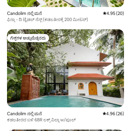
Candolim ನಲ್ಲಿ ಮನೆ
5 ರಲ್ಲಿ 4.95 ಸರ
4.95 (20)
ಫಿನ್ಕಾ - ದಿ ಟೈಡಲ್ ನೆಸ್ಟ್ (ಕಡಲತೀರಕ್ಕೆ 200 ಮೀಟರ್)
ಗೆಸ್ಟ್‌ಗಳ ಅಚ್ಚುಮೆಚ್ಚಿನದು
ಗೆಸ್ಟ್‌ಗಳ ಅಚ್ಚುಮೆಚ್ಚಿನದು
Candolim ನಲ್ಲಿ ಮನೆ
5 ರಲ್ಲಿ 4.96 ಸರ
4.96 (26)
ಕಡಲತೀರದ ಬಳಿ 6BR ಲಕ್ಸ್ ವಿಲ್ಲಾ w/ಪೂಲ್