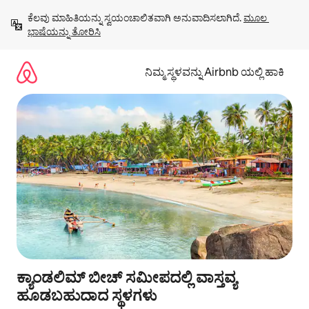
ವಿಷಯಕ್ಕೆ
ಕೆಲವು ಮಾಹಿತಿಯನ್ನು ಸ್ವಯಂಚಾಲಿತವಾಗಿ ಅನುವಾದಿಸಲಾಗಿದೆ. 
ಮೂಲ 
ಹೋಗಿ
ಭಾಷೆಯನ್ನು ತೋರಿಸಿ
ನಿಮ್ಮ ಸ್ಥಳವನ್ನು Airbnb ಯಲ್ಲಿ ಹಾಕಿ
ಕ್ಯಾಂಡಲಿಮ್ ಬೀಚ್ ಸಮೀಪದಲ್ಲಿ ವಾಸ್ತವ್ಯ
ಹೂಡಬಹುದಾದ ಸ್ಥಳಗಳು