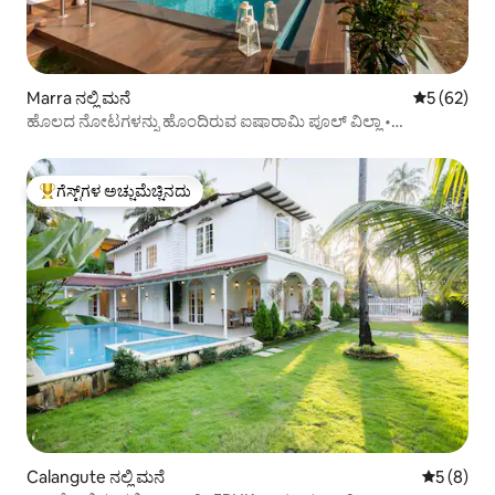
Marra ನಲ್ಲಿ ಮನೆ
5 ರಲ್ಲಿ 5 ಸರ
5 (62)
ಹೊಲದ ನೋಟಗಳನ್ನು ಹೊಂದಿರುವ ಐಷಾರಾಮಿ ಪೂಲ್ ವಿಲ್ಲಾ •
ಕ್ಯಾಂಡೋಲಿಮ್
ಗೆಸ್ಟ್‌ಗಳ ಅಚ್ಚುಮೆಚ್ಚಿನದು
ಗೆಸ್ಟ್‌ಗಳಿಗೆ ಅತಿ ಹೆಚ್ಚು ಅಚ್ಚುಮೆಚ್ಚಿನದು
Calangute ನಲ್ಲಿ ಮನೆ
5 ರಲ್ಲಿ 5 
5 (8)