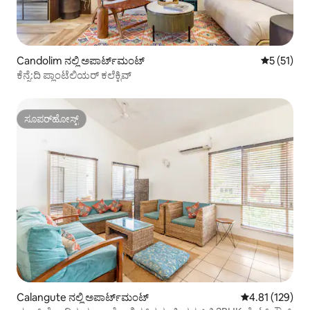
Candolim ನಲ್ಲಿ ಅಪಾರ್ಟ್‌ಮಂಟ್
5 ರಲ್ಲಿ 5 ಸ
5 (51)
ಕೆನ್ನೆ:ದಿ ಪ್ಲಾಂಟೆಲಿಯರ್ ಕಲೆಕ್ಟಿವ್
ಸೂಪರ್‌ಹೋಸ್ಟ್
ಸೂಪರ್‌ಹೋಸ್ಟ್
Calangute ನಲ್ಲಿ ಅಪಾರ್ಟ್‌ಮಂಟ್
5 ರಲ್ಲಿ 4.81 ಸರಾ
4.81 (129)