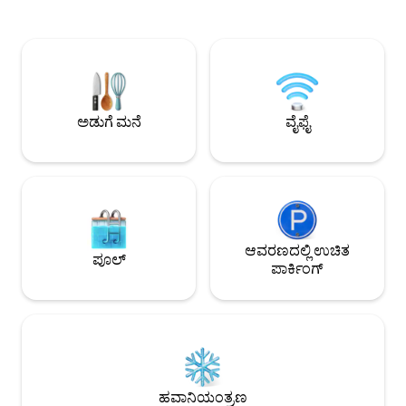
ಗಂಟೆಗಳ ಕಾವಲು ಇರುವ ಹೈ ಎಂಡ್ ಐಷಾರಾಮಿ
ಕೇವಲ 1.5 ಕಿ.ಮೀ. ದೂ
ಸೊಸೈಟಿಯಲ್ಲಿದೆ. ಇದು ಉತ್ತರ ಗೋವಾದ
ಬೀಚ್‌ಗೆ ಅಲ್ಪ ದೂರದ ಡ್ರ
ಹೃದಯಭಾಗದಲ್ಲಿದೆ ಆದರೆ ಕಡಲತೀರಗಳು,
ಹತ್ತಿರದಲ್ಲಿರುವ, ಮೋರ್ಜ
ರೆಸ್ಟೋರೆಂಟ್‌ಗಳು, ಸೂಪರ್ ಮಾರ್ಕೆಟ್‌ಗಳು, ನೈಟ್
ಕ್ಯಾಂಡೋಲಿಮ್ ಮತ್ತು
ಕ್ಲಬ್‌ಗಳು, ಕ್ಯಾಸಿನೋಗಳು, ಲೈವ್ ಸಂಗೀತ ಮತ್ತು
ಡ್ರೈವ್‌ನಲ್ಲಿರುವ ಈ ಪ್
ಮಾರುಕಟ್ಟೆಗೆ ಪ್ರಕೃತಿ ಮತ್ತು ಸೊಂಪಾದ ಹಸಿರು 5
ಗೋವಾದಲ್ಲಿ 24/7 ಭದ್ರ
ನಿಮಿಷಗಳ ಡ್ರೈವ್‌ನ ನಡುವೆ ಶಾಂತಿಯುತವಾಗಿ ಇದೆ
ಮತ್ತು ಬೆಟ್ಟದ ನೋಟವಿರ
ಅಡುಗೆ ಮನೆ
ವೈಫೈ
ವಿಶೇಷವಾದ ಗೇಟೆಡ್ ಕಾಂ
ಆವರಣದಲ್ಲಿ ಉಚಿತ
ಪೂಲ್
ಪಾರ್ಕಿಂಗ್
ಹವಾನಿಯಂತ್ರಣ