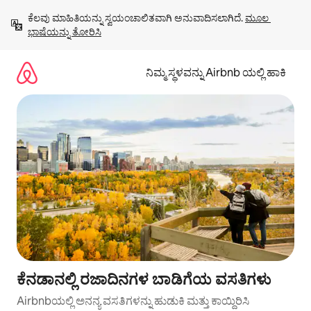
ವಿಷಯಕ್ಕೆ
ಕೆಲವು ಮಾಹಿತಿಯನ್ನು ಸ್ವಯಂಚಾಲಿತವಾಗಿ ಅನುವಾದಿಸಲಾಗಿದೆ. 
ಮೂಲ 
ಹೋಗಿ
ಭಾಷೆಯನ್ನು ತೋರಿಸಿ
ನಿಮ್ಮ ಸ್ಥಳವನ್ನು Airbnb ಯಲ್ಲಿ ಹಾಕಿ
ಕೆನಡಾನಲ್ಲಿ ರಜಾದಿನಗಳ ಬಾಡಿಗೆಯ ವಸತಿಗಳು
Airbnbಯಲ್ಲಿ ಅನನ್ಯ ವಸತಿಗಳನ್ನು ಹುಡುಕಿ ಮತ್ತು ಕಾಯ್ದಿರಿಸಿ