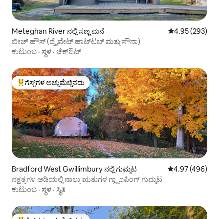
Meteghan River ನಲ್ಲಿ ಸಣ್ಣ ಮನೆ
5 ರಲ್ಲಿ 4.95 ಸರಾ
4.95 (293)
ಬೀಚ್ ಹೌಸ್ (ಪ್ರೈವೇಟ್ ಹಾಟ್‌ಟಬ್ ಮತ್ತು ಸೌನಾ)
ಕುಟುಂಬ
·
ಸ್ಥಳ
·
ಚೆಕ್‌ಔಟ್
ಗೆಸ್ಟ್‌ಗಳ ಅಚ್ಚುಮೆಚ್ಚಿನದು
ಗೆಸ್ಟ್‌ಗಳಿಗೆ ಅತಿ ಹೆಚ್ಚು ಅಚ್ಚುಮೆಚ್ಚಿನದು
Bradford West Gwillimbury ನಲ್ಲಿ ಗುಮ್ಮಟ
5 ರಲ್ಲಿ 4.97 ಸರಾ
4.97 (496)
ನಕ್ಷತ್ರಗಳ ಅಡಿಯಲ್ಲಿ ನಾಲ್ಕು ಋತುಗಳ ಗ್ಲ್ಯಾಂಪಿಂಗ್ ಗುಮ್ಮಟ
ಕುಟುಂಬ
·
ಸ್ಥಳ
·
ಸ್ಥಿತಿ