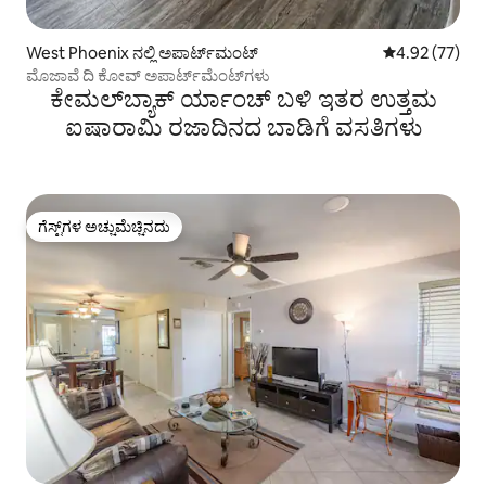
West Phoenix ನಲ್ಲಿ ಅಪಾರ್ಟ್‌ಮಂಟ್
5 ರಲ್ಲಿ 4.92 ಸರ
4.92 (77)
ಮೊಜಾವೆ ದಿ ಕೋವ್ ಅಪಾರ್ಟ್‌ಮೆಂಟ್‌ಗಳು
ಕೇಮಲ್‌ಬ್ಯಾಕ್ ರ್ಯಾಂಚ್ ಬಳಿ ಇತರ ಉತ್ತಮ
ಐಷಾರಾಮಿ ರಜಾದಿನದ ಬಾಡಿಗೆ ವಸತಿಗಳು
ಗೆಸ್ಟ್‌ಗಳ ಅಚ್ಚುಮೆಚ್ಚಿನದು
ಗೆಸ್ಟ್‌ಗಳ ಅಚ್ಚುಮೆಚ್ಚಿನದು