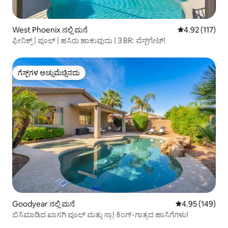
West Phoenix ನಲ್ಲಿ ಮನೆ
5 ರಲ್ಲಿ 4.92 ಸರಾ
4.92 (117)
ಫೀನಿಕ್ಸ್ | ಪೂಲ್ | ಹಸಿರು ಹಾಕುವುದು | 3 BR: ವೆಸ್ಟ್‌ಗೇಟ್!
ಗೆಸ್ಟ್‌ಗಳ ಅಚ್ಚುಮೆಚ್ಚಿನದು
ಗೆಸ್ಟ್‌ಗಳ ಅಚ್ಚುಮೆಚ್ಚಿನದು
Goodyear ನಲ್ಲಿ ಮನೆ
5 ರಲ್ಲಿ 4.95 ಸರಾ
4.95 (149)
ಬಿಸಿಮಾಡಿದ ಖಾಸಗಿ ಪೂಲ್ ಮತ್ತು ಸ್ಪಾ! ಕಿಂಗ್-ಗಾತ್ರದ ಹಾಸಿಗೆಗಳು!