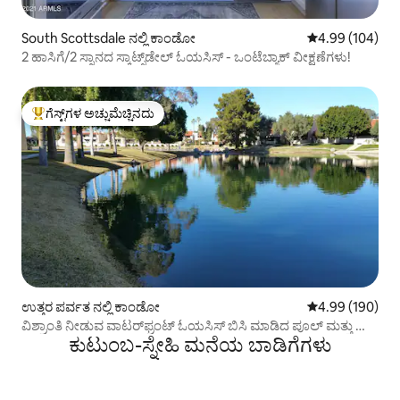
South Scottsdale ನಲ್ಲಿ ಕಾಂಡೋ
5 ರಲ್ಲಿ 4.99 ಸರಾ
4.99 (104)
2 ಹಾಸಿಗೆ/2 ಸ್ನಾನದ ಸ್ಕಾಟ್ಸ್‌ಡೇಲ್ ಓಯಸಿಸ್ - ಒಂಟೆಬ್ಯಾಕ್ ವೀಕ್ಷಣೆಗಳು!
ಗೆಸ್ಟ್‌ಗಳ ಅಚ್ಚುಮೆಚ್ಚಿನದು
ಗೆಸ್ಟ್‌ಗಳಿಗೆ ಅತಿ ಹೆಚ್ಚು ಅಚ್ಚುಮೆಚ್ಚಿನದು
ಉತ್ತರ ಪರ್ವತ ನಲ್ಲಿ ಕಾಂಡೋ
5 ರಲ್ಲಿ 4.99 ಸರಾ
4.99 (190)
ವಿಶ್ರಾಂತಿ ನೀಡುವ ವಾಟರ್‌ಫ್ರಂಟ್ ಓಯಸಿಸ್ ಬಿಸಿ ಮಾಡಿದ ಪೂಲ್ ಮತ್ತು ಸ್ಪಾ
ಕುಟುಂಬ-ಸ್ನೇಹಿ ಮನೆಯ ಬಾಡಿಗೆಗಳು
3B 2Ba