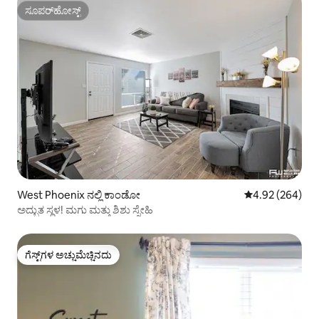
ಸೂಪರ್‌ಹೋಸ್ಟ್
ಸೂಪರ್‌ಹೋಸ್ಟ್
West Phoenix ನಲ್ಲಿ ಕಾಂಡೋ
5 ರಲ್ಲಿ 4.92 ಸರಾ
4.92 (264)
ಅದ್ಭುತ ಸ್ಥಳ! ಮಗು ಮತ್ತು ಶಿಶು ಸ್ನೇಹಿ
ಗೆಸ್ಟ್‌ಗಳ ಅಚ್ಚುಮೆಚ್ಚಿನದು
ಗೆಸ್ಟ್‌ಗಳ ಅಚ್ಚುಮೆಚ್ಚಿನದು