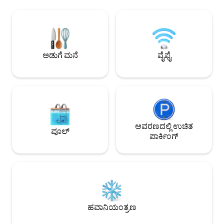
ಪ್ರದೇಶ ಮತ್ತು ಬಾರ್ 📺 ಸ್ಪಾದಲ್ಲಿ ಮುಳುಗಿರುವಾಗ
ಬಿಸಿ ಮಾಡಲಾಗಿಲ್ಲ) ಮತ್
ಆಟಗಳು/ಚಲನಚಿತ್ರಗಳಿಗಾಗಿ ಹೊರಾಂಗಣ ಟಿವಿ 🚗 2
ಬಳಕೆಗಾಗಿ ನೆರೆಹೊರೆಯಲ್
ಪ್ರಮುಖ ಮುಕ್ತಮಾರ್ಗಗಳಿಗೆ ಸುಲಭ ಪ್ರವೇಶ 🎨
ಅಥವಾ 7 ನಿಮಿಷಗಳ ನಡಿಗೆ
ಕಲಾತ್ಮಕವಾಗಿ ಮತ್ತು ಅನನ್ಯವಾಗಿ ಅಲಂಕರಿಸಲಾಗಿದೆ
ಸ್ಟ್ರೀಮಿಂಗ್‌ಗೆ ಸಿದ್ಧವ
ಫೀನಿಕ್ಸ್‌ನಲ್ಲಿ ರೆಸಾರ್ಟ್‌ನಂತಹ ತಾಣ (ಗ್ಲೆಂಡೇಲ್
ಸ್ಟ್ರೀಮಿಂಗ್ ಒದಗಿಸ
ಮೇಲಿಂಗ್) – ಕುಟುಂಬ, ಗಾಲ್ಫ್ ಟ್ರಿಪ್‌ಗಳು ಮತ್ತು
ಹಾಸಿಗೆಗಳು ಮತ್ತು ಉತ
ಅಡುಗೆ ಮನೆ
ವೈಫೈ
ರಜಾದಿನಗಳಿಗೆ ಸೂಕ್ತವಾಗಿದೆ
ಆವರಣದಲ್ಲಿ ಉಚಿತ
ಪೂಲ್
ಪಾರ್ಕಿಂಗ್
ಹವಾನಿಯಂತ್ರಣ