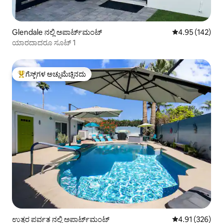
Glendale ನಲ್ಲಿ ಅಪಾರ್ಟ್‌ಮಂಟ್
5 ರಲ್ಲಿ 4.95 ಸರಾ
4.95 (142)
ಯಾರದಾದರೂ ಸೂಟ್ 1
ಗೆಸ್ಟ್‌ಗಳ ಅಚ್ಚುಮೆಚ್ಚಿನದು
ಗೆಸ್ಟ್‌ಗಳಿಗೆ ಅತಿ ಹೆಚ್ಚು ಅಚ್ಚುಮೆಚ್ಚಿನದು
ಉತ್ತರ ಪರ್ವತ ನಲ್ಲಿ ಅಪಾರ್ಟ್‌ಮಂಟ್
5 ರಲ್ಲಿ 4.91 ಸರಾ
4.91 (326)