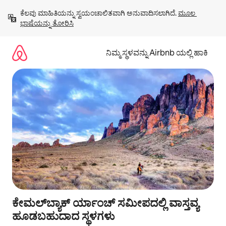
ವಿಷಯಕ್ಕೆ
ಕೆಲವು ಮಾಹಿತಿಯನ್ನು ಸ್ವಯಂಚಾಲಿತವಾಗಿ ಅನುವಾದಿಸಲಾಗಿದೆ. 
ಮೂಲ 
ಹೋಗಿ
ಭಾಷೆಯನ್ನು ತೋರಿಸಿ
ನಿಮ್ಮ ಸ್ಥಳವನ್ನು Airbnb ಯಲ್ಲಿ ಹಾಕಿ
ಕೇಮಲ್‌ಬ್ಯಾಕ್ ರ್ಯಾಂಚ್ ಸಮೀಪದಲ್ಲಿ ವಾಸ್ತವ್ಯ
ಹೂಡಬಹುದಾದ ಸ್ಥಳಗಳು