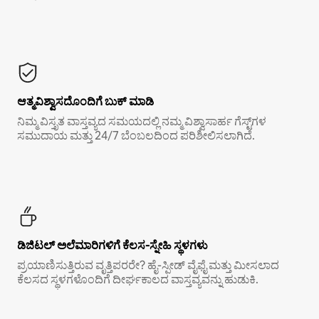
ಆತ್ಮವಿಶ್ವಾಸದೊಂದಿಗೆ ಬುಕ್ ಮಾಡಿ
ನಿಮ್ಮ ವಿಸ್ತೃತ ವಾಸ್ತವ್ಯದ ಸಮಯದಲ್ಲಿ ನಮ್ಮ ವಿಶ್ವಾಸಾರ್ಹ ಗೆಸ್ಟ್‌ಗಳ
ಸಮುದಾಯ ಮತ್ತು 24/7 ಬೆಂಬಲದಿಂದ ಪರಿಶೀಲಿಸಲಾಗಿದೆ.
ಡಿಜಿಟಲ್ ಅಲೆಮಾರಿಗಳಿಗೆ ಕೆಲಸ-ಸ್ನೇಹಿ ಸ್ಥಳಗಳು
ಪ್ರಯಾಣಿಸುತ್ತಿರುವ ವೃತ್ತಿಪರರೇ? ಹೈ-ಸ್ಪೀಡ್ ವೈಫೈ ಮತ್ತು ಮೀಸಲಾದ
ಕೆಲಸದ ಸ್ಥಳಗಳೊಂದಿಗೆ ದೀರ್ಘಕಾಲದ ವಾಸ್ತವ್ಯವನ್ನು ಹುಡುಕಿ.