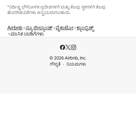
*ನಿರ್ದಿಷ್ಟ ಭೌಗೋಳಿಕ ಪ್ರದೇಶಗಳಿಗೆ ಮತ್ತು ಕೆಲವು ಸ್ಥಳಗಳಿಗೆ ಕೆಲವು
ಹೊರಗಿಡುವಿಕೆಗಳು ಅನ್ವಯವಾಗಬಹುದು.
Airbnb
ನ್ಯೂ ಜೀಲ್ಯಾಂಡ್
ವೈಕಾಟೋ
ಕ್ಯಾಂಬ್ರಿಡ್ಜ್
ಮಾಸಿಕ ಬಾಡಿಗೆಗಳು
© 2026 Airbnb, Inc.
ಗೌಪ್ಯತೆ
ನಿಯಮಗಳು