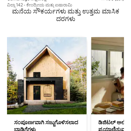
ವಿಲ್ಲಾ 142 - ಕೇಂದ್ರೀಯ ಮತ್ತು ಐಷಾರಾಮಿ
ಮನೆಯ ಸೌಕರ್ಯಗಳು ಮತ್ತು ಉತ್ತಮ ಮಾಸಿಕ
ದರಗಳು
ಸಂಪೂರ್ಣವಾಗಿ ಸಜ್ಜುಗೊಳಿಸಲಾದ
ಡಿಜಿಟಲ್ ಅಲೆಮಾ
ಬಾಡಿಗೆಗಳು
ಪ್ರಯಾಣಿಸುವ ವೃತ