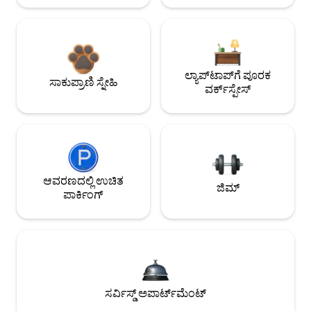
ಲ್ಯಾಪ್‌ಟಾಪ್‌ಗೆ ಪೂರಕ
ಸಾಕುಪ್ರಾಣಿ ಸ್ನೇಹಿ
ವರ್ಕ್‌ಸ್ಪೇಸ್
ಆವರಣದಲ್ಲಿ ಉಚಿತ
ಜಿಮ್
ಪಾರ್ಕಿಂಗ್
ಸರ್ವಿಸ್ಡ್ ಅಪಾರ್ಟ್‌ಮೆಂಟ್