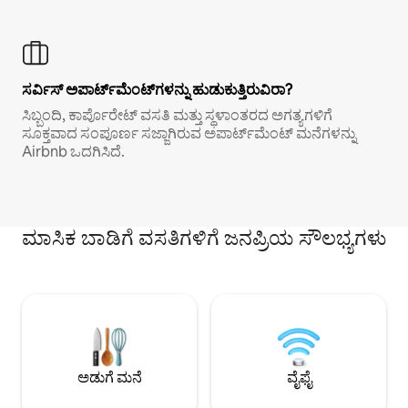
ಸರ್ವಿಸ್ ಅಪಾರ್ಟ್‌ಮೆಂಟ್‌ಗಳನ್ನು ಹುಡುಕುತ್ತಿರುವಿರಾ?
ಸಿಬ್ಬಂದಿ, ಕಾರ್ಪೊರೇಟ್ ವಸತಿ ಮತ್ತು ಸ್ಥಳಾಂತರದ ಅಗತ್ಯಗಳಿಗೆ
ಸೂಕ್ತವಾದ ಸಂಪೂರ್ಣ ಸಜ್ಜಾಗಿರುವ ಅಪಾರ್ಟ್‌ಮೆಂಟ್ ಮನೆಗಳನ್ನು
Airbnb ಒದಗಿಸಿದೆ.
ಮಾಸಿಕ ಬಾಡಿಗೆ ವಸತಿಗಳಿಗೆ ಜನಪ್ರಿಯ ಸೌಲಭ್ಯಗಳು
ಅಡುಗೆ ಮನೆ
ವೈಫೈ