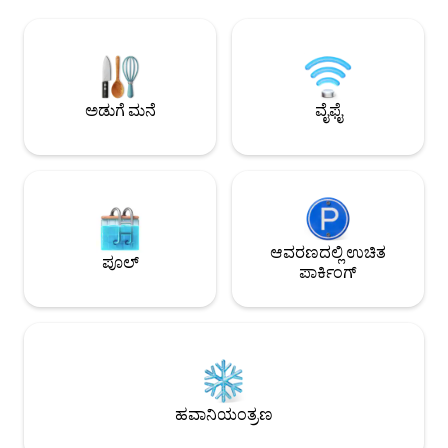
ವಾಸ್ತವ್ಯಕ್ಕೆ ಆರಾಮದಾಯಕ ಸ್ಥಳವನ್ನು ರಚಿಸುವುದು.
ಸ್ಥಳ ಅಥವಾ ರಿಟ್ರೀಟ್‌ಗೆ 
ಎಲ್ಲಾ ಗೆಸ್ಟ್‌ಗಳ ಶಾಂತಿ ಮತ್ತು ವಿಶ್ರಾಂತಿಗಾಗಿ, ನಾವು
ಗೋಲ್ಡನ್ ಗೇಟ್ ಸೇತು
ಸಾಕುಪ್ರಾಣಿಗಳು ಅಥವಾ 12 ವರ್ಷದೊಳಗಿನ
ದೂರದಲ್ಲಿದೆ. ವಿಮಾನ ನಿ
ಮಕ್ಕಳನ್ನು ಅನುಮತಿಸುವುದಿಲ್ಲ ಎಂಬುದನ್ನು
ದೂರದಲ್ಲಿ ನಿಲ್ಲುತ್ತದೆ.
ದಯವಿಟ್ಟು ಗಮನಿಸಿ. ನಾವು ನಾಪಾ ನಗರದಿಂದ
ವ್ಯಾಲಿಗೆ ನಡೆಯಿರಿ/ಬೈಕ
ಬಳಕೆಯ ಪರವಾನಗಿಯನ್ನು ಹೊಂದಿದ್ದೇವೆ ಎಂದು
ಉಚಿತ ಪಾರ್ಕಿಂಗ್ ಈ ಅಥವಾ ನಮ್ಮ 3 ಇತರ
ಅಡುಗೆ ಮನೆ
ವೈಫೈ
ತಿಳಿದು ನೀವು ಆತ್ಮವಿಶ್ವಾಸದಿಂದ ಬುಕ್ ಮಾಡಬಹುದು.
ಫ್ಲೋಟಿಂಗ್ ಕಾಂಡೋಗಳ 
ಆವರಣದಲ್ಲಿ ಉಚಿತ
ಪೂಲ್
ಪಾರ್ಕಿಂಗ್
ಹವಾನಿಯಂತ್ರಣ