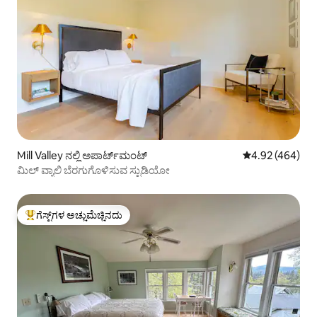
Mill Valley ನಲ್ಲಿ ಅಪಾರ್ಟ್‌ಮಂಟ್
5 ರಲ್ಲಿ 4.92 ಸರಾ
4.92 (464)
ಮಿಲ್ ವ್ಯಾಲಿ ಬೆರಗುಗೊಳಿಸುವ ಸ್ಟುಡಿಯೋ
ಗೆಸ್ಟ್‌ಗಳ ಅಚ್ಚುಮೆಚ್ಚಿನದು
ಗೆಸ್ಟ್‌ಗಳಿಗೆ ಅತಿ ಹೆಚ್ಚು ಅಚ್ಚುಮೆಚ್ಚಿನದು