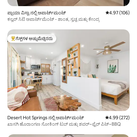
ಪ್ಲಾಯಾ ವಿಸ್ಟಾ ನಲ್ಲಿ ಅಪಾರ್ಟ್‌ಮಂಟ್
5 ರಲ್ಲಿ 4.97 ಸರಾ
4.97 (106)
ಕಲ್ವರ್ ಸಿಟಿ ಅಪಾರ್ಟ್‌ಮೆಂಟ್ - ಶಾಂತ, ಸ್ವಚ್ಛ ಮತ್ತು ಕೇಂದ್ರ
ಗೆಸ್ಟ್‌ಗಳ ಅಚ್ಚುಮೆಚ್ಚಿನದು
ಗೆಸ್ಟ್‌ಗಳಿಗೆ ಅತಿ ಹೆಚ್ಚು ಅಚ್ಚುಮೆಚ್ಚಿನದು
Desert Hot Springs ನಲ್ಲಿ ಅಪಾರ್ಟ್‌ಮಂಟ್
5 ರಲ್ಲಿ 4.99 ಸರಾ
4.99 (272)
ಖಾಸಗಿ ಹೊರಾಂಗಣ ಸೋಕಿಂಗ್ ಟಬ್ ಮತ್ತು ಶವರ್~ಫೈರ್ ಪಿಟ್~BBQ