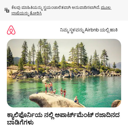
ವಿಷಯಕ್ಕೆ
ಕೆಲವು ಮಾಹಿತಿಯನ್ನು ಸ್ವಯಂಚಾಲಿತವಾಗಿ ಅನುವಾದಿಸಲಾಗಿದೆ. 
ಮೂಲ 
ಹೋಗಿ
ಭಾಷೆಯನ್ನು ತೋರಿಸಿ
ನಿಮ್ಮ ಸ್ಥಳವನ್ನು Airbnb ಯಲ್ಲಿ ಹಾಕಿ
ಕ್ಯಾಲಿಫೊರ್ನಿಯ ನಲ್ಲಿ ಅಪಾರ್ಟ್‌ಮೆಂಟ್ ರಜಾದಿನದ
ಬಾಡಿಗೆಗಳು