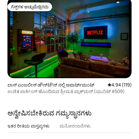
ಗೆಸ್ಟ್‌ಗಳ ಅಚ್ಚುಮೆಚ್ಚಿನದು
ಗೆಸ್ಟ್‌ಗಳ ಅಚ್ಚುಮೆಚ್ಚಿನದು
ಲಾಸ್ ಏಂಜಲೀಸ್ ಡೌನ್‌ಟೌನ್ ನಲ್ಲಿ ಅಪಾರ್ಟ್‌ಮಂಟ್
5 ರಲ್ಲಿ 4.94 ಸರಾ
4.94 (119)
ಉಚಿತ ಪಾರ್ಕಿಂಗ್ ಹೊಂದಿರುವ ಶ್ರೀಮತಿ ಪ್ಯಾಕ್‌ಮನ್ (ಯುನಿಟ್ #509)
ಅನ್ವೇಷಿಸಬೇಕಿರುವ ಗಮ್ಯಸ್ಥಾನಗಳು
ಇತರ ರೀತಿಯ ವಾಸ್ತವ್ಯಗಳು
ಮನೋರಂಜನೆಗಳು