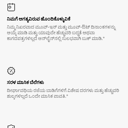
ನಿಮಗೆ ಅಗತ್ಯವಿರುವ ಹೊಂದಿಕೊಳ್ಳುವಿಕೆ
ನಿಮ್ಮ ನಿಖರವಾದ ಮೂವ್-ಇನ್ ಮತ್ತು ಮೂವ್-ಔಟ್ ದಿನಾಂಕಗಳನ್ನು
ಆಯ್ಕೆ ಮಾಡಿ ಮತ್ತು ಯಾವುದೇ ಹೆಚ್ಚುವರಿ ಬದ್ಧತೆ ಅಥವಾ
ಕಾಗದಪತ್ರಗಳಿಲ್ಲದೆ ಆನ್‌ಲೈನ್‌ನಲ್ಲಿ ಸುಲಭವಾಗಿ ಬುಕ್ ಮಾಡಿ.*
ಸರಳ ಮಾಸಿಕ ಬೆಲೆಗಳು
ದೀರ್ಘಾವಧಿಯ ರಜೆಯ ಬಾಡಿಗೆಗಳಿಗೆ ವಿಶೇಷ ದರಗಳು ಮತ್ತು ಹೆಚ್ಚುವರಿ
ಶುಲ್ಕಗಳಿಲ್ಲದೆ ಒಂದೇ ಮಾಸಿಕ ಪಾವತಿ.*