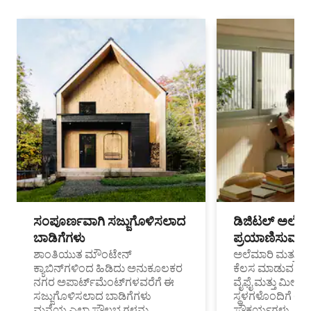
ಸಂಪೂರ್ಣವಾಗಿ ಸಜ್ಜುಗೊಳಿಸಲಾದ
ಡಿಜಿಟಲ್ ಅಲೆಮಾ
ಬಾಡಿಗೆಗಳು
ಪ್ರಯಾಣಿಸುವ ವೃತ
ಶಾಂತಿಯುತ ಮೌಂಟೇನ್
ಅಲೆಮಾರಿ ಮತ್ತು ದೂ
ಕ್ಯಾಬಿನ್‌ಗಳಿಂದ ಹಿಡಿದು ಅನುಕೂಲಕರ
ಕೆಲಸ ಮಾಡುವ ಪ್ರೊ
ನಗರ ಅಪಾರ್ಟ್‌ಮೆಂಟ್‌ಗಳವರೆಗೆ ಈ
ವೈಫೈ ಮತ್ತು ಮೀಸ
ಸಜ್ಜುಗೊಳಿಸಲಾದ ಬಾಡಿಗೆಗಳು
ಸ್ಥಳಗಳೊಂದಿಗೆ 
ಮನೆಯ ಎಲ್ಲಾ ಸೌಲಭ್ಯಗಳನ್ನು
ಸೌಕರ್ಯಗಳು.