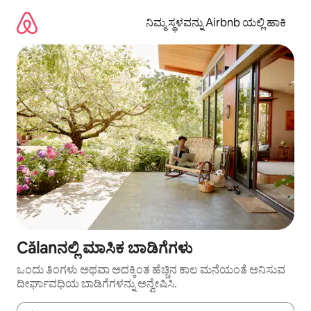
ವಿಷಯಕ್ಕೆ
ಹೋಗಿ
ನಿಮ್ಮ ಸ್ಥಳವನ್ನು Airbnb ಯಲ್ಲಿ ಹಾಕಿ
Călanನಲ್ಲಿ ಮಾಸಿಕ ಬಾಡಿಗೆಗಳು
ಒಂದು ತಿಂಗಳು ಅಥವಾ ಅದಕ್ಕಿಂತ ಹೆಚ್ಚಿನ ಕಾಲ ಮನೆಯಂತೆ ಅನಿಸುವ
ದೀರ್ಘಾವಧಿಯ ಬಾಡಿಗೆಗಳನ್ನು ಅನ್ವೇಷಿಸಿ.