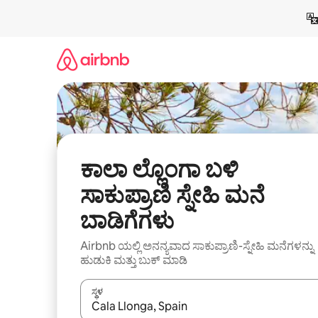
ವಿಷಯಕ್ಕೆ
ಹೋಗಿ
ಕಾಲಾ ಲ್ಲೊಂಗಾ ಬಳಿ
ಸಾಕುಪ್ರಾಣಿ ಸ್ನೇಹಿ ಮನೆ
ಬಾಡಿಗೆಗಳು
Airbnb ಯಲ್ಲಿ ಅನನ್ಯವಾದ ಸಾಕುಪ್ರಾಣಿ-ಸ್ನೇಹಿ ಮನೆಗಳನ್ನು
ಹುಡುಕಿ ಮತ್ತು ಬುಕ್ ಮಾಡಿ
ಸ್ಥಳ
ಫಲಿತಾಂಶಗಳು ಲಭ್ಯವಿರುವಾಗ, ಅಪ್ ಮತ್ತು ಡೌನ್ ಬಾಣದ ಕೀಲಿಗಳೊ