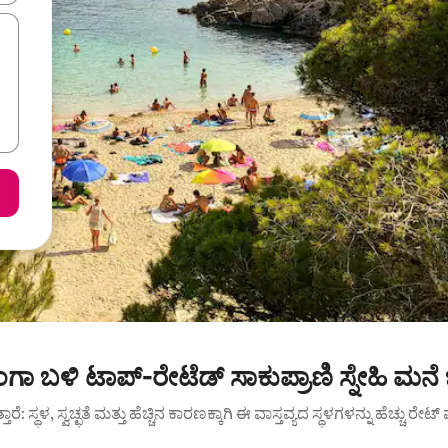
ಂಗಾ ಬಳಿ ಟಾಪ್-ರೇಟೆಡ್ ಸಾಕುಪ್ರಾಣಿ ಸ್ನೇಹಿ ಮನೆ
ುತ್ತಾರೆ: ಸ್ಥಳ, ಸ್ವಚ್ಛತೆ ಮತ್ತು ಹೆಚ್ಚಿನ ಕಾರಣಕ್ಕಾಗಿ ಈ ವಾಸ್ತವ್ಯದ ಸ್ಥಳಗಳನ್ನು ಹೆಚ್ಚು ರೇ