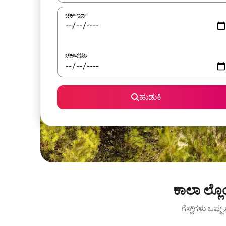
ಚೆಕ್-ಇನ್
ಚೆಕ್-ಔಟ್
ಹುಡುಕಿ
ಕಾಲಾ ಲ್ಲೊ
ಗೆಸ್ಟ್‌ಗಳು ಒಪ್ಪ