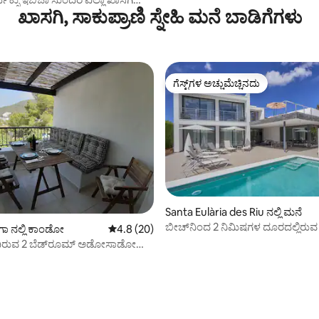
ಖಾಸಗಿ, ಸಾಕುಪ್ರಾಣಿ ಸ್ನೇಹಿ ಮನೆ ಬಾಡಿಗೆಗಳು
 ಗಾರ್ಡನ್
ಗೆಸ್ಟ್‌ಗಳ ಅಚ್ಚುಮೆಚ್ಚಿನದು
ಗೆಸ್ಟ್‌ಗಳ ಅಚ್ಚುಮೆಚ್ಚಿನದು
Santa Eulària des Riu ನಲ್ಲಿ ಮನೆ
ಬೀಚ್‌ನಿಂದ 2 ನಿಮಿಷಗಳ ದೂರದಲ್ಲಿರುವ
ಗಾ ನಲ್ಲಿ ಕಾಂಡೋ
5 ರಲ್ಲಿ 4.8 ಸರಾಸರಿ ರೇಟಿಂಗ್, 20 ವಿಮರ್ಶೆಗಳು
4.8 (20)
ವಿಲ್ಲಾ.
ದಿರುವ 2 ಬೆಡ್‌ರೂಮ್ ಅಡೋಸಾಡೋ
ಾ ಲೊಂಗಾ