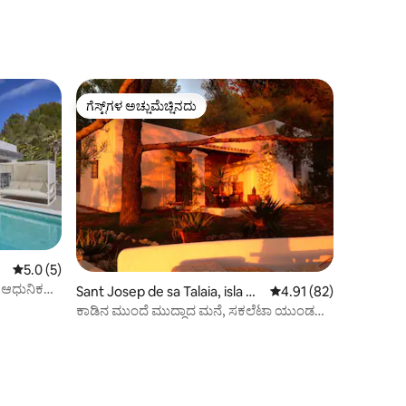
ಗೆಸ್ಟ್‌ಗಳ ಅಚ್ಚುಮೆಚ್ಚಿನದು
ಗೆಸ್ಟ್‌ಗಳ ಅಚ್ಚುಮೆಚ್ಚಿನದು
5 ರಲ್ಲಿ 5.0 ಸರಾಸರಿ ರೇಟಿಂಗ್, 5 ವಿಮರ್ಶೆಗಳು
5.0 (5)
 ಆಧುನಿಕ
Sant Josep de sa Talaia, isla de
5 ರಲ್ಲಿ 4.91 ಸರಾಸರಿ ರೇಟಿ
4.91 (82)
Ibiza, illes Baleares ನಲ್ಲಿ ಕಾಟೇಜ್
ಕಾಡಿನ ಮುಂದೆ ಮುದ್ದಾದ ಮನೆ, ಸಕಲೆಟಾ ಯುಂಡಲ್
ಅನ್ನು ಮೇಲಕ್ಕೆತ್ತಿ