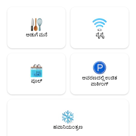
ಹೊರಗಿನ ಪ್ರದೇಶ. ಅನೇ
ನಿಮ್ಮ ಬೈಕ್‌ಗಳಿಗೆ ಸುರಕ್ಷಿತ ಲಾಕ್ ಅಪ್ ನೀಡುತ್ತೇವೆ.
ಪರ್ವತ ಬೈಕ್ ಹಾದಿಗಳನ್
ಗಾಲ್ಫ್ ಆಡಿ ಅಥವಾ ನಮ್ಮ ಸ್ಥಳೀಯ ಡಿಸ್ಟಿಲರಿಗಳಿಗೆ
ಗೆಸ್ಟ್‌ಗಳಿಗಾಗಿ ಸ್ಥಳೀಯ 
ಭೇಟಿ ನೀಡಿ. ರಾಯಲ್ ಡೀಸೈಡ್‌ನ ಶ್ರೀಮಂತ
ಮತ್ತು 7 ರಾತ್ರಿ ವಾಸ್ತವ
ಇತಿಹಾಸವನ್ನು ಅನ್ವೇಷಿಸಿ. ನಿಮ್ಮ ವಿರಾಮಕ್ಕಾಗಿ ನೀವು
ಸ್ವಯಂಚಾಲಿತವಾಗಿ ತೋರಿಸ
ಏನನ್ನು ಯೋಜಿಸಿದರೂ, ಹಿಂತಿರುಗಿ ಮತ್ತು 2 1/2 ಕ್ಕೆ
ಉದ್ಯಾನ
ವಿಶ್ರಾಂತಿ ಪಡೆಯಿರಿ.
ಅಡುಗೆ ಮನೆ
ವೈಫೈ
ಆವರಣದಲ್ಲಿ ಉಚಿತ
ಪೂಲ್
ಪಾರ್ಕಿಂಗ್
ಹವಾನಿಯಂತ್ರಣ