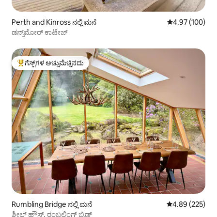
Perth and Kinross ನಲ್ಲಿ ಮನೆ
5 ರಲ್ಲಿ 4.97 ಸರಾ
4.97 (100)
ಡನ್ಸ್‌ಮೋರ್ ಕಾಟೇಜ್
ಗೆಸ್ಟ್‌ಗಳ ಅಚ್ಚುಮೆಚ್ಚಿನದು
ಗೆಸ್ಟ್‌ಗಳಿಗೆ ಅತಿ ಹೆಚ್ಚು ಅಚ್ಚುಮೆಚ್ಚಿನದು
Rumbling Bridge ನಲ್ಲಿ ಮನೆ
5 ರಲ್ಲಿ 4.89 ಸರಾ
4.89 (225)
ಶೀಲ್ ಹೌಸ್, ರಂಬಲಿಂಗ್ ಬ್ರಿಡ್ಜ್