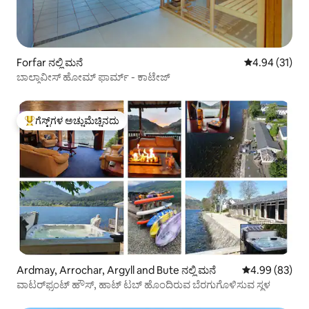
Forfar ನಲ್ಲಿ ಮನೆ
5 ರಲ್ಲಿ 4.94 ಸರ
4.94 (31)
ಬಾಲ್ಗಾವೀಸ್ ಹೋಮ್ ಫಾರ್ಮ್ - ಕಾಟೇಜ್
ಗೆಸ್ಟ್‌ಗಳ ಅಚ್ಚುಮೆಚ್ಚಿನದು
ಗೆಸ್ಟ್‌ಗಳಿಗೆ ಅತಿ ಹೆಚ್ಚು ಅಚ್ಚುಮೆಚ್ಚಿನದು
Ardmay, Arrochar, Argyll and Bute ನಲ್ಲಿ ಮನೆ
5 ರಲ್ಲಿ 4.99 ಸರ
4.99 (83)
ವಾಟರ್‌ಫ್ರಂಟ್ ಹೌಸ್, ಹಾಟ್ ಟಬ್ ಹೊಂದಿರುವ ಬೆರಗುಗೊಳಿಸುವ ಸ್ಥಳ