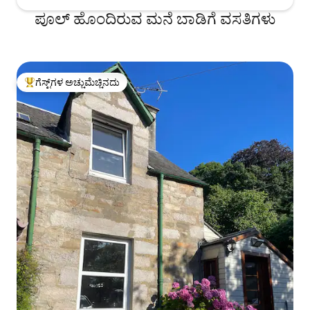
ಪೂಲ್ ಹೊಂದಿರುವ ಮನೆ ಬಾಡಿಗೆ ವಸತಿಗಳು
ಗೆಸ್ಟ್‌ಗಳ ಅಚ್ಚುಮೆಚ್ಚಿನದು
ಗೆಸ್ಟ್‌ಗಳಿಗೆ ಅತಿ ಹೆಚ್ಚು ಅಚ್ಚುಮೆಚ್ಚಿನದು