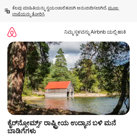
ವಿಷಯಕ್ಕೆ
ಕೆಲವು ಮಾಹಿತಿಯನ್ನು ಸ್ವಯಂಚಾಲಿತವಾಗಿ ಅನುವಾದಿಸಲಾಗಿದೆ. 
ಮೂಲ 
ಹೋಗಿ
ಭಾಷೆಯನ್ನು ತೋರಿಸಿ
ನಿಮ್ಮ ಸ್ಥಳವನ್ನು Airbnb ಯಲ್ಲಿ ಹಾಕಿ
ಕೈರ್‌ನ್ಗೋರ್ಮ್ಸ್ ರಾಷ್ಟ್ರೀಯ ಉದ್ಯಾನ ಬಳಿ ಮನೆ
ಬಾಡಿಗೆಗಳು