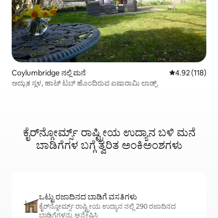
Coylumbridge ನಲ್ಲಿ ಮನೆ
5 ರಲ್ಲಿ 4.92 ಸರಾ
4.92 (118)
ಅದ್ಭುತ ಸ್ಥಳ, ಹಾಟ್ ಟಬ್ ಹೊಂದಿರುವ ಐಷಾರಾಮಿ ಲಾಡ್ಜ್.
ಕೈರ್‌ನ್ಗೋರ್ಮ್ಸ್ ರಾಷ್ಟ್ರೀಯ ಉದ್ಯಾನ ಬಳಿ ಮನೆ
ಬಾಡಿಗೆಗಳ ಬಗ್ಗೆ ತ್ವರಿತ ಅಂಕಿಅಂಶಗಳು
ಒಟ್ಟು ರಜಾದಿನದ ಬಾಡಿಗೆ ವಸತಿಗಳು
ಕೈರ್‌ನ್ಗೋರ್ಮ್ಸ್ ರಾಷ್ಟ್ರೀಯ ಉದ್ಯಾನ ನಲ್ಲಿ 290 ರಜಾದಿನದ
ಬಾಡಿಗೆಗಳನ್ನು ಅನ್ವೇಷಿಸಿ