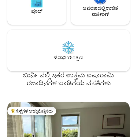
ಆವರಣದಲ್ಲಿ ಉಚಿತ
ಪೂಲ್
ಪಾರ್ಕಿಂಗ್
ಹವಾನಿಯಂತ್ರಣ
ಬುರ್ನಿ ನಲ್ಲಿ ಇತರ ಉತ್ತಮ ಐಷಾರಾಮಿ
ರಜಾದಿನಗಳ ಬಾಡಿಗೆಯ ವಸತಿಗಳು
ಗೆಸ್ಟ್‌ಗಳ ಅಚ್ಚುಮೆಚ್ಚಿನದು
ಗೆಸ್ಟ್‌ಗಳಿಗೆ ಅತಿ ಹೆಚ್ಚು ಅಚ್ಚುಮೆಚ್ಚಿನದು