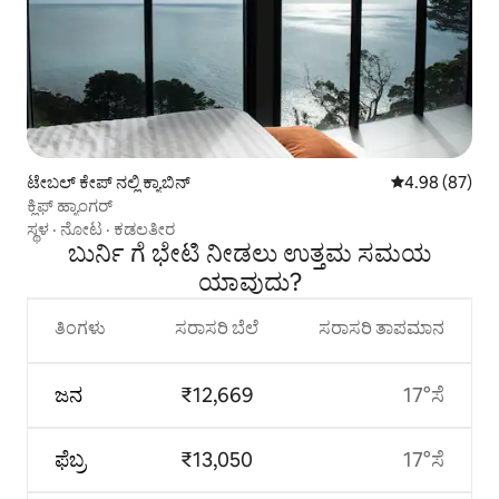
ಟೇಬಲ್ ಕೇಪ್ ನಲ್ಲಿ ಕ್ಯಾಬಿನ್
5 ರಲ್ಲಿ 4.98 ಸರ
4.98 (87)
ಕ್ಲಿಫ್ ಹ್ಯಾಂಗರ್
ಸ್ಥಳ
·
ನೋಟ
·
ಕಡಲತೀರ
ಬುರ್ನಿ ಗೆ ಭೇಟಿ ನೀಡಲು ಉತ್ತಮ ಸಮಯ
ಯಾವುದು?
ತಿಂಗಳು
ಸರಾಸರಿ ಬೆಲೆ
ಸರಾಸರಿ ತಾಪಮಾನ
ಜನ
₹12,669
17°ಸೆ
ಫೆಬ್ರ
₹13,050
17°ಸೆ