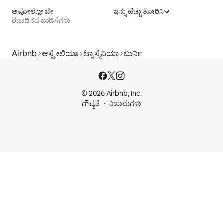
ಅಪೋಲ್ಲೋ ಬೇ
ಇನ್ನು ಹೆಚ್ಚು ತೋರಿಸಿ
ರಜಾದಿನದ ಬಾಡಿಗೆಗಳು
Airbnb
ಆಸ್ಟ್ರೇಲಿಯಾ
ಟ್ಯಾಸ್ಮೆನಿಯಾ
ಬುರ್ನಿ
© 2026 Airbnb, Inc.
ಗೌಪ್ಯತೆ
ನಿಯಮಗಳು