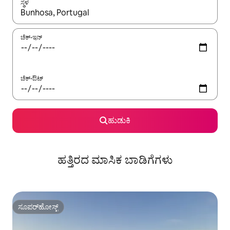
ಸ್ಥಳ
ಫಲಿತಾಂಶಗಳು ಲಭ್ಯವಿರುವಾಗ, ಅಪ್ ಮತ್ತು ಡೌನ್ ಬಾಣದ ಕೀಲಿಗಳೊಂದಿಗೆ ನ್ಯಾವಿಗೇಟ
ಚೆಕ್-ಇನ್
ಚೆಕ್-ಔಟ್
ಹುಡುಕಿ
ಹತ್ತಿರದ ಮಾಸಿಕ ಬಾಡಿಗೆಗಳು
ಸೂಪರ್‌ಹೋಸ್ಟ್
ಸೂಪರ್‌ಹೋಸ್ಟ್