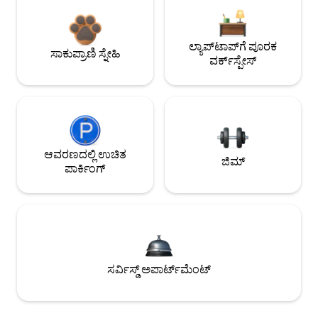
ಲ್ಯಾಪ್‌ಟಾಪ್‌ಗೆ ಪೂರಕ
ಸಾಕುಪ್ರಾಣಿ ಸ್ನೇಹಿ
ವರ್ಕ್‌ಸ್ಪೇಸ್
ಆವರಣದಲ್ಲಿ ಉಚಿತ
ಜಿಮ್
ಪಾರ್ಕಿಂಗ್
ಸರ್ವಿಸ್ಡ್ ಅಪಾರ್ಟ್‌ಮೆಂಟ್