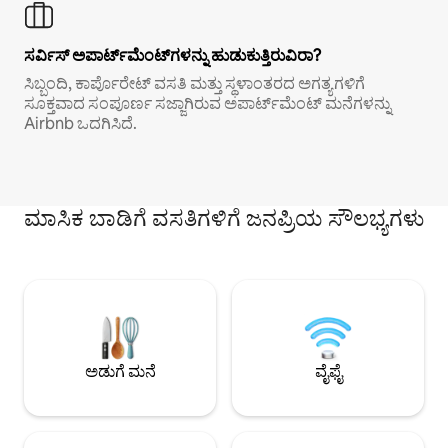
ಸರ್ವಿಸ್ ಅಪಾರ್ಟ್‌ಮೆಂಟ್‌ಗಳನ್ನು ಹುಡುಕುತ್ತಿರುವಿರಾ?
ಸಿಬ್ಬಂದಿ, ಕಾರ್ಪೊರೇಟ್ ವಸತಿ ಮತ್ತು ಸ್ಥಳಾಂತರದ ಅಗತ್ಯಗಳಿಗೆ
ಸೂಕ್ತವಾದ ಸಂಪೂರ್ಣ ಸಜ್ಜಾಗಿರುವ ಅಪಾರ್ಟ್‌ಮೆಂಟ್ ಮನೆಗಳನ್ನು
Airbnb ಒದಗಿಸಿದೆ.
ಮಾಸಿಕ ಬಾಡಿಗೆ ವಸತಿಗಳಿಗೆ ಜನಪ್ರಿಯ ಸೌಲಭ್ಯಗಳು
ಅಡುಗೆ ಮನೆ
ವೈಫೈ