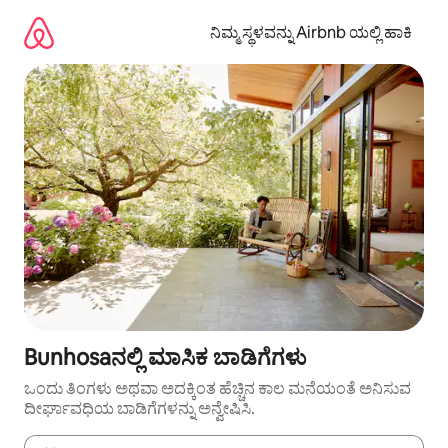
ವಿಷಯಕ್ಕೆ
ಹೋಗಿ
ನಿಮ್ಮ ಸ್ಥಳವನ್ನು Airbnb ಯಲ್ಲಿ ಹಾಕಿ
Bunhosaನಲ್ಲಿ ಮಾಸಿಕ ಬಾಡಿಗೆಗಳು
ಒಂದು ತಿಂಗಳು ಅಥವಾ ಅದಕ್ಕಿಂತ ಹೆಚ್ಚಿನ ಕಾಲ ಮನೆಯಂತೆ ಅನಿಸುವ
ದೀರ್ಘಾವಧಿಯ ಬಾಡಿಗೆಗಳನ್ನು ಅನ್ವೇಷಿಸಿ.