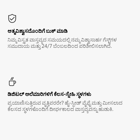
ಆತ್ಮವಿಶ್ವಾಸದೊಂದಿಗೆ ಬುಕ್ ಮಾಡಿ
ನಿಮ್ಮ ವಿಸ್ತೃತ ವಾಸ್ತವ್ಯದ ಸಮಯದಲ್ಲಿ ನಮ್ಮ ವಿಶ್ವಾಸಾರ್ಹ ಗೆಸ್ಟ್‌ಗಳ
ಸಮುದಾಯ ಮತ್ತು 24/7 ಬೆಂಬಲದಿಂದ ಪರಿಶೀಲಿಸಲಾಗಿದೆ.
ಡಿಜಿಟಲ್ ಅಲೆಮಾರಿಗಳಿಗೆ ಕೆಲಸ-ಸ್ನೇಹಿ ಸ್ಥಳಗಳು
ಪ್ರಯಾಣಿಸುತ್ತಿರುವ ವೃತ್ತಿಪರರೇ? ಹೈ-ಸ್ಪೀಡ್ ವೈಫೈ ಮತ್ತು ಮೀಸಲಾದ
ಕೆಲಸದ ಸ್ಥಳಗಳೊಂದಿಗೆ ದೀರ್ಘಕಾಲದ ವಾಸ್ತವ್ಯವನ್ನು ಹುಡುಕಿ.