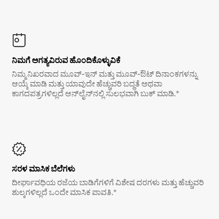
ನಿಮಗೆ ಅಗತ್ಯವಿರುವ ಹೊಂದಿಕೊಳ್ಳುವಿಕೆ
ನಿಮ್ಮ ನಿಖರವಾದ ಮೂವ್-ಇನ್ ಮತ್ತು ಮೂವ್-ಔಟ್ ದಿನಾಂಕಗಳನ್ನು
ಆಯ್ಕೆ ಮಾಡಿ ಮತ್ತು ಯಾವುದೇ ಹೆಚ್ಚುವರಿ ಬದ್ಧತೆ ಅಥವಾ
ಕಾಗದಪತ್ರಗಳಿಲ್ಲದೆ ಆನ್‌ಲೈನ್‌ನಲ್ಲಿ ಸುಲಭವಾಗಿ ಬುಕ್ ಮಾಡಿ.*
ಸರಳ ಮಾಸಿಕ ಬೆಲೆಗಳು
ದೀರ್ಘಾವಧಿಯ ರಜೆಯ ಬಾಡಿಗೆಗಳಿಗೆ ವಿಶೇಷ ದರಗಳು ಮತ್ತು ಹೆಚ್ಚುವರಿ
ಶುಲ್ಕಗಳಿಲ್ಲದೆ ಒಂದೇ ಮಾಸಿಕ ಪಾವತಿ.*