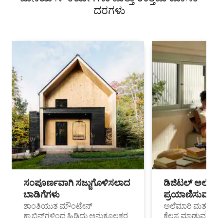
ದರಗಳು
ಸಂಪೂರ್ಣವಾಗಿ ಸಜ್ಜುಗೊಳಿಸಲಾದ
ಡಿಜಿಟಲ್ ಅಲೆಮಾ
ಬಾಡಿಗೆಗಳು
ಪ್ರಯಾಣಿಸುವ ವೃತ
ಶಾಂತಿಯುತ ಮೌಂಟೇನ್
ಅಲೆಮಾರಿ ಮತ್ತು ದೂ
ಕ್ಯಾಬಿನ್‌ಗಳಿಂದ ಹಿಡಿದು ಅನುಕೂಲಕರ
ಕೆಲಸ ಮಾಡುವ ಪ್ರೊ