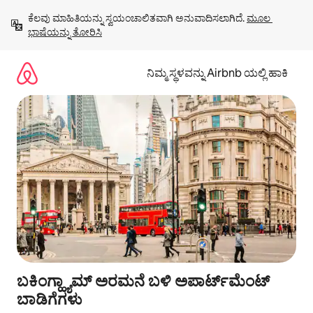
ವಿಷಯಕ್ಕೆ
ಕೆಲವು ಮಾಹಿತಿಯನ್ನು ಸ್ವಯಂಚಾಲಿತವಾಗಿ ಅನುವಾದಿಸಲಾಗಿದೆ. 
ಮೂಲ 
ಹೋಗಿ
ಭಾಷೆಯನ್ನು ತೋರಿಸಿ
ನಿಮ್ಮ ಸ್ಥಳವನ್ನು Airbnb ಯಲ್ಲಿ ಹಾಕಿ
ಬಕಿಂಗ್ಹ್ಯಾಮ್ ಅರಮನೆ ಬಳಿ ಅಪಾರ್ಟ್‌ಮೆಂಟ್
ಬಾಡಿಗೆಗಳು