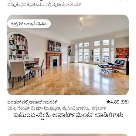
ಪಿಮ್ಲಿಕೊ/ವಿಕ್ಟೋರಿಯಾದಲ್ಲಿ ಸ್ಟುಡಿಯೋ ಸೂಟ್
ಗೆಸ್ಟ್‌ಗಳ ಅಚ್ಚುಮೆಚ್ಚಿನದು
ಗೆಸ್ಟ್‌ಗಳ ಅಚ್ಚುಮೆಚ್ಚಿನದು
ಲಂಡನ್ ನಲ್ಲಿ ಅಪಾರ್ಟ್‌ಮಂಟ್
5 ರಲ್ಲಿ 4.89 ಸರ
4.89 (95)
2BR; ಸೇಂಟ್ ಜೇಮ್ಸ್-ಟ್ರಾಫಲ್ಗರ್, ಹೈ ಸೀಲಿಂಗ್‌ಗಳು, ಕನ್ಸೀರ್ಜ್
ಕುಟುಂಬ-ಸ್ನೇಹಿ ಅಪಾರ್ಟ್‌ಮೆಂಟ್ ಬಾಡಿಗೆಗಳು