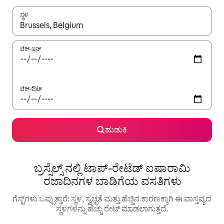
ಸ್ಥಳ
ಫಲಿತಾಂಶಗಳು ಲಭ್ಯವಿರುವಾಗ, ಅಪ್ ಮತ್ತು ಡೌನ್ ಬಾಣದ ಕೀಲಿಗಳೊಂದಿಗೆ ನ್ಯಾವಿಗೇಟ
ಚೆಕ್-ಇನ್
ಚೆಕ್-ಔಟ್
ಹುಡುಕಿ
ಬ್ರಸ್ಸೆಲ್ಸ್ ನಲ್ಲಿ ಟಾಪ್-ರೇಟೆಡ್ ಐಷಾರಾಮಿ
ರಜಾದಿನಗಳ ಬಾಡಿಗೆಯ ವಸತಿಗಳು
ಗೆಸ್ಟ್‌ಗಳು ಒಪ್ಪುತ್ತಾರೆ: ಸ್ಥಳ, ಸ್ವಚ್ಛತೆ ಮತ್ತು ಹೆಚ್ಚಿನ ಕಾರಣಕ್ಕಾಗಿ ಈ ವಾಸ್ತವ್ಯದ
ಸ್ಥಳಗಳನ್ನು ಹೆಚ್ಚು ರೇಟ್ ಮಾಡಲಾಗುತ್ತದೆ.