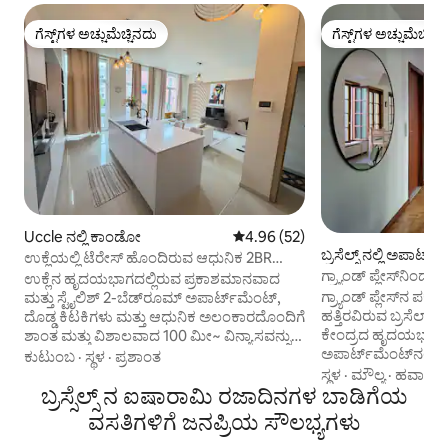
ಗೆಸ್ಟ್‌ಗಳ ಅಚ್ಚುಮೆಚ್ಚಿನದು
ಗೆಸ್ಟ್‌ಗಳ ಅಚ್ಚುಮೆಚ್ಚಿನ
ಗೆಸ್ಟ್‌ಗಳ ಅಚ್ಚುಮೆಚ್ಚಿನದು
ಗೆಸ್ಟ್‌ಗಳ ಅಚ್ಚುಮೆಚ್ಚಿನ
Uccle ನಲ್ಲಿ ಕಾಂಡೋ
5 ರಲ್ಲಿ 4.96 ಸರಾಸರಿ ರೇಟಿಂಗ್, 52 ವಿ
4.96 (52)
ಬ್ರಸೆಲ್ಸ್ ನಲ್ಲಿ ಅಪಾರ್ಟ
ಉಕ್ಲೆಯಲ್ಲಿ ಟೆರೇಸ್ ಹೊಂದಿರುವ ಆಧುನಿಕ 2BR
ಗ್ರ್ಯಾಂಡ್ ಪ್ಲೇಸ್‌ನಿಂದ ಹತ್
ಅಪಾರ್ಟ್‌ಮೆಂಟ್
ಉಕ್ಲೆನ ಹೃದಯಭಾಗದಲ್ಲಿರುವ ಪ್ರಕಾಶಮಾನವಾದ
ಗ್ರ್ಯಾಂಡ್ ಪ್ಲೇಸ್‌ನ ಪಕ್ಕದಲ
ಮತ್ತು ಸ್ಟೈಲಿಶ್ 2-ಬೆಡ್‌ರೂಮ್ ಅಪಾರ್ಟ್‌ಮೆಂಟ್,
ಹತ್ತಿರವಿರುವ ಬ್ರಸೆಲ್ಸ್
ದೊಡ್ಡ ಕಿಟಕಿಗಳು ಮತ್ತು ಆಧುನಿಕ ಅಲಂಕಾರದೊಂದಿಗೆ
ಕೇಂದ್ರದ ಹೃದಯಭಾಗದಲ
ಶಾಂತ ಮತ್ತು ವಿಶಾಲವಾದ 100 ಮೀ~ ವಿನ್ಯಾಸವನ್ನು
ಅಪಾರ್ಟ್‌ಮೆಂಟ್‌ನಲ್
ನೀಡುತ್ತದೆ. ತೆರೆದ ಲಿವಿಂಗ್ ಪ್ರದೇಶವು ಐಲ್ಯಾಂಡ್
ಕುಟುಂಬ
·
ಸ್ಥಳ
·
ಪ್ರಶಾಂತ
ವಾಸ್ತವ್ಯವನ್ನು ಆನಂದಿಸಿ
ಹೊಂದಿರುವ ಸಂಪೂರ್ಣ ಸುಸಜ್ಜಿತ ಅಡುಗೆಮನೆಗೆ
ಸ್ಥಳ
·
ಮೌಲ್ಯ
·
ಹವಾನಿಯ
ಬ್ರಸ್ಸೆಲ್ಸ್ ನ ಐಷಾರಾಮಿ ರಜಾದಿನಗಳ ಬಾಡಿಗೆಯ
ಅಮಿಗೊದಿಂದ ಸ್ವಲ್ಪ 
ಸೇರಿಕೊಳ್ಳುತ್ತದೆ, ಇದು ವಿಶ್ರಾಂತಿ ಪಡೆಯಲು, ಅಡುಗೆ
ಮೇಕರ್ ಅಂಗಡಿಯ ಮೇಲೆ
ಮಾಡಲು ಅಥವಾ ಕೆಲಸ ಮಾಡಲು ಹಿತಕರ ಮತ್ತು
ವಸತಿಗಳಿಗೆ ಜನಪ್ರಿಯ ಸೌಲಭ್ಯಗಳು
ಬ್ರಸೆಲ್ಸ್ ಅನ್ನು ಅನ್ವೇ
ಆಹ್ವಾನಿಸುವ ಸ್ಥಳವನ್ನು ಸೃಷ್ಟಿಸುತ್ತದೆ. ಎರಡೂ