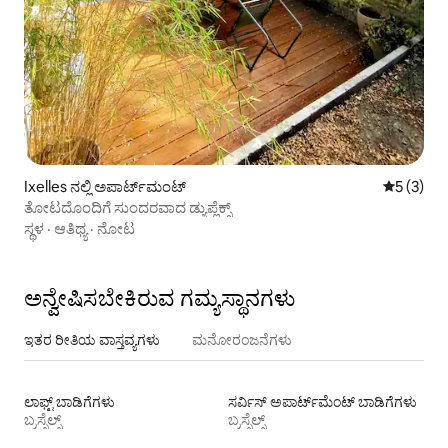
Ixelles ನಲ್ಲಿ ಅಪಾರ್ಟ್‌ಮಂಟ್
5 ರಲ್ಲಿ 5 
5 (3)
ತೋಟದೊಂದಿಗೆ ಸುಂದರವಾದ ಡ್ಯುಪ್ಲೆಕ್ಸ್
ಸ್ಥಳ
·
ಆತಿಥ್ಯ
·
ನೋಟ
ಅನ್ವೇಷಿಸಬೇಕಿರುವ ಗಮ್ಯಸ್ಥಾನಗಳು
ಇತರ ರೀತಿಯ ವಾಸ್ತವ್ಯಗಳು
ಮನೋರಂಜನೆಗಳು
ಲಾಫ್ಟ್‌ ಬಾಡಿಗೆಗಳು
ಸರ್ವಿಸ್ ಅಪಾರ್ಟ್‌ಮೆಂಟ್ ಬಾಡಿಗೆಗಳು
ಬ್ರಸ್ಸೆಲ್ಸ್
ಬ್ರಸ್ಸೆಲ್ಸ್