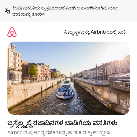
ವಿಷಯಕ್ಕೆ
ಕೆಲವು ಮಾಹಿತಿಯನ್ನು ಸ್ವಯಂಚಾಲಿತವಾಗಿ ಅನುವಾದಿಸಲಾಗಿದೆ. 
ಮೂಲ 
ಹೋಗಿ
ಭಾಷೆಯನ್ನು ತೋರಿಸಿ
ನಿಮ್ಮ ಸ್ಥಳವನ್ನು Airbnb ಯಲ್ಲಿ ಹಾಕಿ
ಬ್ರಸ್ಸೆಲ್ಸ್ನಲ್ಲಿ ರಜಾದಿನಗಳ ಬಾಡಿಗೆಯ ವಸತಿಗಳು
Airbnbಯಲ್ಲಿ ಅನನ್ಯ ವಸತಿಗಳನ್ನು ಹುಡುಕಿ ಮತ್ತು ಕಾಯ್ದಿರಿಸಿ