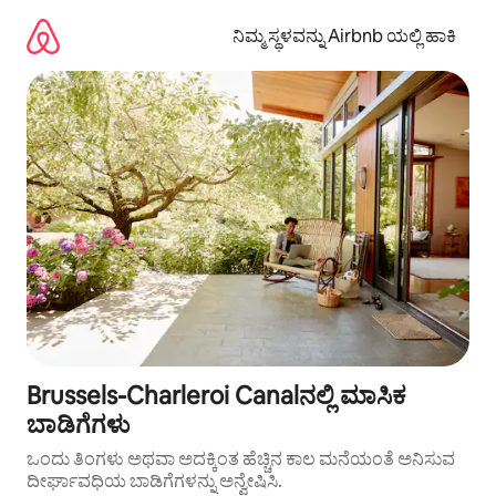
ವಿಷಯಕ್ಕೆ
ಹೋಗಿ
ನಿಮ್ಮ ಸ್ಥಳವನ್ನು Airbnb ಯಲ್ಲಿ ಹಾಕಿ
Brussels-Charleroi Canalನಲ್ಲಿ ಮಾಸಿಕ
ಬಾಡಿಗೆಗಳು
ಒಂದು ತಿಂಗಳು ಅಥವಾ ಅದಕ್ಕಿಂತ ಹೆಚ್ಚಿನ ಕಾಲ ಮನೆಯಂತೆ ಅನಿಸುವ
ದೀರ್ಘಾವಧಿಯ ಬಾಡಿಗೆಗಳನ್ನು ಅನ್ವೇಷಿಸಿ.