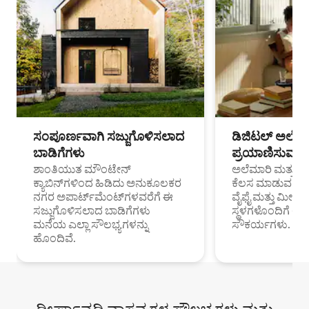
ಸಂಪೂರ್ಣವಾಗಿ ಸಜ್ಜುಗೊಳಿಸಲಾದ
ಡಿಜಿಟಲ್ ಅಲೆಮಾ
ಬಾಡಿಗೆಗಳು
ಪ್ರಯಾಣಿಸುವ ವೃತ
ಶಾಂತಿಯುತ ಮೌಂಟೇನ್
ಅಲೆಮಾರಿ ಮತ್ತು ದೂ
ಕ್ಯಾಬಿನ್‌ಗಳಿಂದ ಹಿಡಿದು ಅನುಕೂಲಕರ
ಕೆಲಸ ಮಾಡುವ ಪ್ರೊ
ನಗರ ಅಪಾರ್ಟ್‌ಮೆಂಟ್‌ಗಳವರೆಗೆ ಈ
ವೈಫೈ ಮತ್ತು ಮೀಸ
ಸಜ್ಜುಗೊಳಿಸಲಾದ ಬಾಡಿಗೆಗಳು
ಸ್ಥಳಗಳೊಂದಿಗೆ 
ಮನೆಯ ಎಲ್ಲಾ ಸೌಲಭ್ಯಗಳನ್ನು
ಸೌಕರ್ಯಗಳು.
ಹೊಂದಿವೆ.