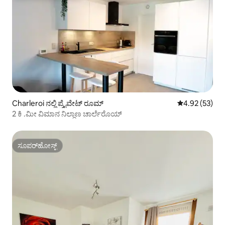
Charleroi ನಲ್ಲಿ ಪ್ರೈವೇಟ್ ರೂಮ್
5 ರಲ್ಲಿ 4.92 ಸರ
4.92 (53)
2 ಕಿ .ಮೀ ವಿಮಾನ ನಿಲ್ದಾಣ ಚಾರ್ಲೆರೊಯ್
ಸೂಪರ್‌ಹೋಸ್ಟ್
ಸೂಪರ್‌ಹೋಸ್ಟ್