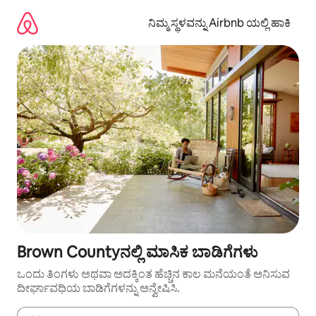
ವಿಷಯಕ್ಕೆ
ಹೋಗಿ
ನಿಮ್ಮ ಸ್ಥಳವನ್ನು Airbnb ಯಲ್ಲಿ ಹಾಕಿ
Brown Countyನಲ್ಲಿ ಮಾಸಿಕ ಬಾಡಿಗೆಗಳು
ಒಂದು ತಿಂಗಳು ಅಥವಾ ಅದಕ್ಕಿಂತ ಹೆಚ್ಚಿನ ಕಾಲ ಮನೆಯಂತೆ ಅನಿಸುವ
ದೀರ್ಘಾವಧಿಯ ಬಾಡಿಗೆಗಳನ್ನು ಅನ್ವೇಷಿಸಿ.