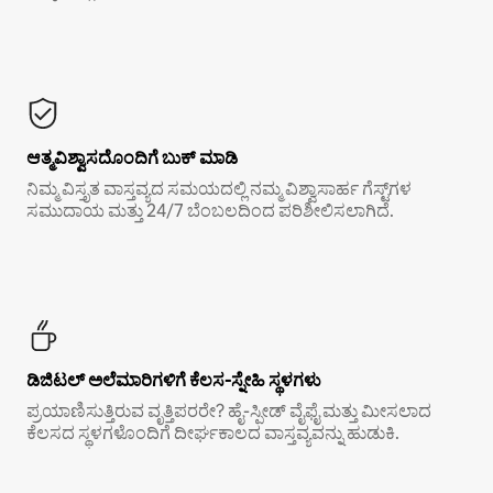
ಆತ್ಮವಿಶ್ವಾಸದೊಂದಿಗೆ ಬುಕ್ ಮಾಡಿ
ನಿಮ್ಮ ವಿಸ್ತೃತ ವಾಸ್ತವ್ಯದ ಸಮಯದಲ್ಲಿ ನಮ್ಮ ವಿಶ್ವಾಸಾರ್ಹ ಗೆಸ್ಟ್‌ಗಳ
ಸಮುದಾಯ ಮತ್ತು 24/7 ಬೆಂಬಲದಿಂದ ಪರಿಶೀಲಿಸಲಾಗಿದೆ.
ಡಿಜಿಟಲ್ ಅಲೆಮಾರಿಗಳಿಗೆ ಕೆಲಸ-ಸ್ನೇಹಿ ಸ್ಥಳಗಳು
ಪ್ರಯಾಣಿಸುತ್ತಿರುವ ವೃತ್ತಿಪರರೇ? ಹೈ-ಸ್ಪೀಡ್ ವೈಫೈ ಮತ್ತು ಮೀಸಲಾದ
ಕೆಲಸದ ಸ್ಥಳಗಳೊಂದಿಗೆ ದೀರ್ಘಕಾಲದ ವಾಸ್ತವ್ಯವನ್ನು ಹುಡುಕಿ.