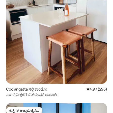
Coolangatta ನಲ್ಲಿ ಕಾಂಡೋ
5 ರಲ್ಲಿ 4.97 ಸರಾ
4.97 (296)
ಸಾಗರ ವೀಕ್ಷಣೆ 1 ಬೆಡ್‌ರೂಮ್ ಅಪಾರ್ಟ್
ಗೆಸ್ಟ್‌ಗಳ ಅಚ್ಚುಮೆಚ್ಚಿನದು
ಗೆಸ್ಟ್‌ಗಳ ಅಚ್ಚುಮೆಚ್ಚಿನದು