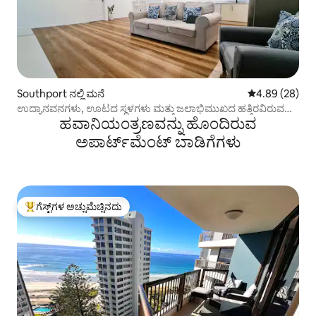
Southport ನಲ್ಲಿ ಮನೆ
5 ರಲ್ಲಿ 4.89 ಸರ
4.89 (28)
ಉದ್ಯಾನವನಗಳು, ಊಟದ ಸ್ಥಳಗಳು ಮತ್ತು ಜಲಾಭಿಮುಖದ ಹತ್ತಿರವಿರುವ
ಹವಾನಿಯಂತ್ರಣವನ್ನು ಹೊಂದಿರುವ
ಕರಾವಳಿ ರಿಟ್ರೀಟ್
ಅಪಾರ್ಟ್‌ಮೆಂಟ್‌ ಬಾಡಿಗೆಗಳು
ಗೆಸ್ಟ್‌ಗಳ ಅಚ್ಚುಮೆಚ್ಚಿನದು
ಗೆಸ್ಟ್‌ಗಳಿಗೆ ಅತಿ ಹೆಚ್ಚು ಅಚ್ಚುಮೆಚ್ಚಿನದು