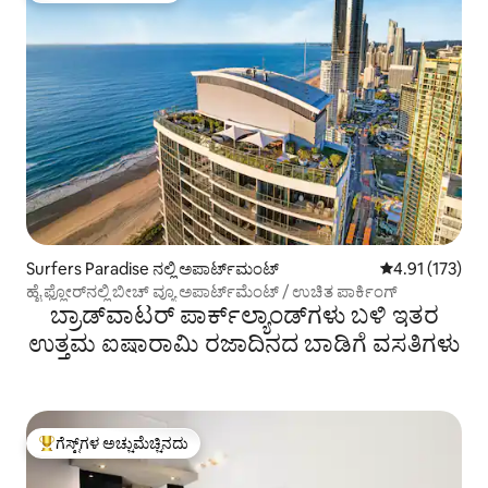
Surfers Paradise ನಲ್ಲಿ ಅಪಾರ್ಟ್‌ಮಂಟ್
5 ರಲ್ಲಿ 4.91 ಸರಾ
4.91 (173)
ಹೈ ಫ್ಲೋರ್‌ನಲ್ಲಿ ಬೀಚ್ ವ್ಯೂ ಅಪಾರ್ಟ್‌ಮೆಂಟ್ / ಉಚಿತ ಪಾರ್ಕಿಂಗ್
ಬ್ರಾಡ್‌ವಾಟರ್ ಪಾರ್ಕ್‌ಲ್ಯಾಂಡ್‌ಗಳು ಬಳಿ ಇತರ
ಉತ್ತಮ ಐಷಾರಾಮಿ ರಜಾದಿನದ ಬಾಡಿಗೆ ವಸತಿಗಳು
ಗೆಸ್ಟ್‌ಗಳ ಅಚ್ಚುಮೆಚ್ಚಿನದು
ಗೆಸ್ಟ್‌ಗಳಿಗೆ ಅತಿ ಹೆಚ್ಚು ಅಚ್ಚುಮೆಚ್ಚಿನದು