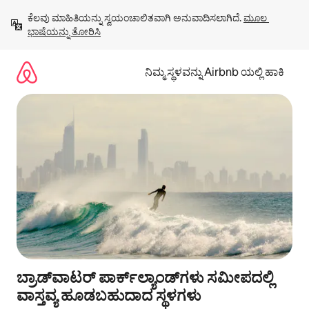
ವಿಷಯಕ್ಕೆ
ಕೆಲವು ಮಾಹಿತಿಯನ್ನು ಸ್ವಯಂಚಾಲಿತವಾಗಿ ಅನುವಾದಿಸಲಾಗಿದೆ. 
ಮೂಲ 
ಹೋಗಿ
ಭಾಷೆಯನ್ನು ತೋರಿಸಿ
ನಿಮ್ಮ ಸ್ಥಳವನ್ನು Airbnb ಯಲ್ಲಿ ಹಾಕಿ
ಬ್ರಾಡ್‌ವಾಟರ್ ಪಾರ್ಕ್‌ಲ್ಯಾಂಡ್‌ಗಳು ಸಮೀಪದಲ್ಲಿ
ವಾಸ್ತವ್ಯ ಹೂಡಬಹುದಾದ ಸ್ಥಳಗಳು