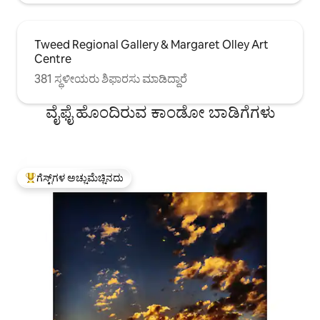
Tweed Regional Gallery & Margaret Olley Art
Centre
381 ಸ್ಥಳೀಯರು ಶಿಫಾರಸು ಮಾಡಿದ್ದಾರೆ
ವೈಫೈ ಹೊಂದಿರುವ ಕಾಂಡೋ ಬಾಡಿಗೆಗಳು
ಗೆಸ್ಟ್‌ಗಳ ಅಚ್ಚುಮೆಚ್ಚಿನದು
ಗೆಸ್ಟ್‌ಗಳಿಗೆ ಅತಿ ಹೆಚ್ಚು ಅಚ್ಚುಮೆಚ್ಚಿನದು