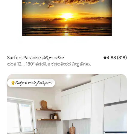
Surfers Paradise ನಲ್ಲಿ ಕಾಂಡೋ
5 ರಲ್ಲಿ 4.88 ಸರಾ
4.88 (318)
ಹಂತ 12... 180° ತಡೆರಹಿತ ಕಡಲತೀರದ ವೀಕ್ಷಣೆಗಳು.
ಗೆಸ್ಟ್‌ಗಳ ಅಚ್ಚುಮೆಚ್ಚಿನದು
ಗೆಸ್ಟ್‌ಗಳಿಗೆ ಅತಿ ಹೆಚ್ಚು ಅಚ್ಚುಮೆಚ್ಚಿನದು