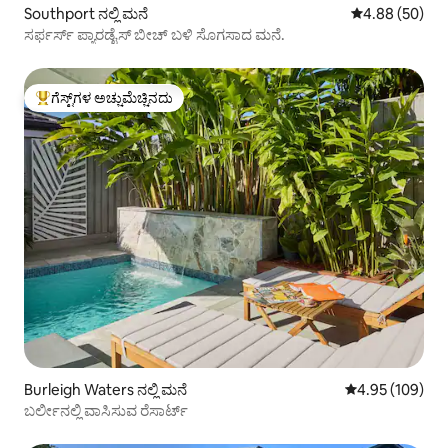
Southport ನಲ್ಲಿ ಮನೆ
5 ರಲ್ಲಿ 4.88 ಸರ
4.88 (50)
ಸರ್ಫರ್ಸ್ ಪ್ಯಾರಡೈಸ್ ಬೀಚ್ ಬಳಿ ಸೊಗಸಾದ ಮನೆ.
ಗೆಸ್ಟ್‌ಗಳ ಅಚ್ಚುಮೆಚ್ಚಿನದು
ಗೆಸ್ಟ್‌ಗಳಿಗೆ ಅತಿ ಹೆಚ್ಚು ಅಚ್ಚುಮೆಚ್ಚಿನದು
Burleigh Waters ನಲ್ಲಿ ಮನೆ
5 ರಲ್ಲಿ 4.95 ಸರಾ
4.95 (109)
ಬರ್ಲೀನಲ್ಲಿ ವಾಸಿಸುವ ರೆಸಾರ್ಟ್