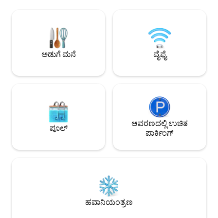
ಪೂರ್ವಾಪೇಕ್ಷಿತಗಳಾಗಿವ
ಕಾರು) , ಪ್ರತಿ ರೂಮ್‌ನಲ್ಲಿ ಫ್ಲಾಟ್-ಸ್ಕ್ರೀನ್ ಟಿವಿ ಮತ್ತು
SUP ಮತ್ತು 2 ಕಯಾಕ್‌ಗಳು
ಉಚಿತ ವೈ-ಫೈ ಇದೆ. ಸುತ್ತಮುತ್ತಲಿನ ದ್ವೀಪಗಳಲ್ಲಿ ತೆರೆದ
ಲಿಂಕ್ 5G ಇಂಟರ್ನೆಟ್‌
ಸಮುದ್ರದ ನೋಟವನ್ನು ಹೊಂದಿರುವ ದೊಡ್ಡ ಟೆರೇಸ್
ಎರಡನ್ನೂ ಆನಂದಿಸಬಹ
ಅನ್ನು ನೀಡುತ್ತದೆ. ಡೈವಿಂಗ್ ಅನ್ನು ಹತ್ತಿರದಲ್ಲಿ
ಅತ್ಯಂತ ಬಿಸಿಲಿನ ದ್ವೀಪಗಳ
ಆನಂದಿಸಬಹುದು. ತ್ರೋಗಿರ್ 5 ಕಿ .ಮೀ ದೂರದಲ್ಲಿದೆ
ರಜೆಯನ್ನು ಆನಂದಿಸಿ!
ಮತ್ತು ವಸತಿ ಸೌಕರ್ಯದಿಂದ 8 ಕಿ .ಮೀ
ಅಡುಗೆ ಮನೆ
ವೈಫೈ
ದೂರದಲ್ಲಿರುವ ಸ್ಪ್ಲಿಟ್ ವಿಮಾನ ನಿಲ್ದಾಣವಾಗಿದೆ.
ಆವರಣದಲ್ಲಿ ಉಚಿತ
ಪೂಲ್
ಪಾರ್ಕಿಂಗ್
ಹವಾನಿಯಂತ್ರಣ