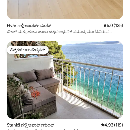
Hvar ನಲ್ಲಿ ಅಪಾರ್ಟ್‌ಮಂಟ್
5 ರಲ್ಲಿ 5.0 ಸರಾ
5.0 (125)
ಬೀಚ್ ಮತ್ತು ಹುಲಾ ಹುಲಾ ಹತ್ತಿರ ಆಧುನಿಕ ಸಮುದ್ರ-ನೋಟವಿರುವ
ಪೆಂಟ್‌ಹೌಸ್
ಗೆಸ್ಟ್‌ಗಳ ಅಚ್ಚುಮೆಚ್ಚಿನದು
ಗೆಸ್ಟ್‌ಗಳ ಅಚ್ಚುಮೆಚ್ಚಿನದು
Stanići ನಲ್ಲಿ ಅಪಾರ್ಟ್‌ಮಂಟ್
5 ರಲ್ಲಿ 4.93 ಸರಾ
4.93 (119)