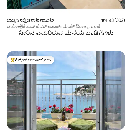
ಬಾಚ್ವಿಸಿ ನಲ್ಲಿ ಅಪಾರ್ಟ್‌ಮಂಟ್
5 ರಲ್ಲಿ 4.93 ಸರಾ
4.93 (302)
ಡಯೋಕ್ಲೆಟಿಯನ್ ಟವರ್ ಅಪಾರ್ಟ್‌ಮೆಂಟ್ ಟೆರಾಜ್ಜಾ ಗ್ರಾಂಡೆ
ನೀರಿನ ಎದುರಿರುವ ಮನೆಯ ಬಾಡಿಗೆಗಳು
ಗೆಸ್ಟ್‌ಗಳ ಅಚ್ಚುಮೆಚ್ಚಿನದು
ಗೆಸ್ಟ್‌ಗಳಿಗೆ ಅತಿ ಹೆಚ್ಚು ಅಚ್ಚುಮೆಚ್ಚಿನದು