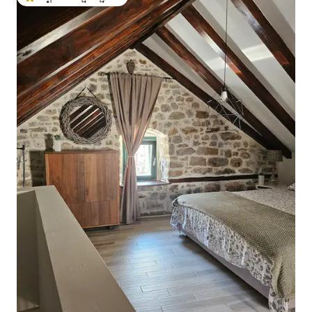
ಗೆಸ್ಟ್‌ಗಳಿಗೆ ಅತಿ ಹೆಚ್ಚು ಅಚ್ಚುಮೆಚ್ಚಿನದು