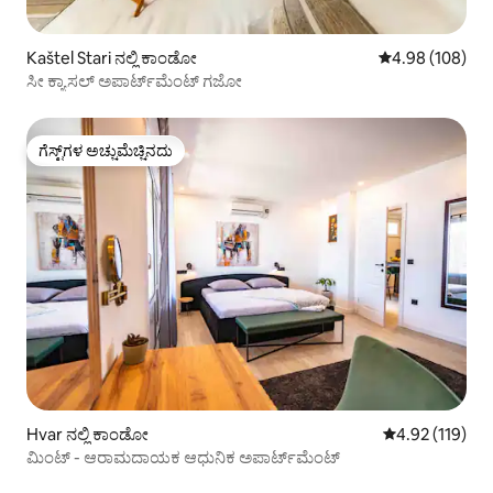
Kaštel Stari ನಲ್ಲಿ ಕಾಂಡೋ
5 ರಲ್ಲಿ 4.98 ಸರಾ
4.98 (108)
ಸೀ ಕ್ಯಾಸಲ್ ಅಪಾರ್ಟ್‌ಮೆಂಟ್ ಗಜೋ
ಗೆಸ್ಟ್‌ಗಳ ಅಚ್ಚುಮೆಚ್ಚಿನದು
ಗೆಸ್ಟ್‌ಗಳ ಅಚ್ಚುಮೆಚ್ಚಿನದು
Hvar ನಲ್ಲಿ ಕಾಂಡೋ
5 ರಲ್ಲಿ 4.92 ಸರಾ
4.92 (119)
ಮಿಂಟ್ - ಆರಾಮದಾಯಕ ಆಧುನಿಕ ಅಪಾರ್ಟ್‌ಮೆಂಟ್