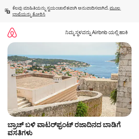
ವಿಷಯಕ್ಕೆ
ಕೆಲವು ಮಾಹಿತಿಯನ್ನು ಸ್ವಯಂಚಾಲಿತವಾಗಿ ಅನುವಾದಿಸಲಾಗಿದೆ. 
ಮೂಲ 
ಹೋಗಿ
ಭಾಷೆಯನ್ನು ತೋರಿಸಿ
ನಿಮ್ಮ ಸ್ಥಳವನ್ನು Airbnb ಯಲ್ಲಿ ಹಾಕಿ
ಬ್ರಾಚ್ ಬಳಿ ವಾಟರ್‌ಫ್ರಂಟ್ ರಜಾದಿನದ ಬಾಡಿಗೆ
ವಸತಿಗಳು