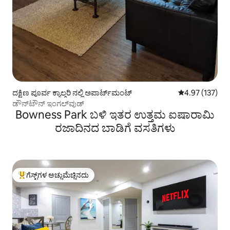
ದಕ್ಷಿಣ ಪೂರ್ವ ಕ್ಯಾಲ್ಗರಿ ನಲ್ಲಿ ಅಪಾರ್ಟ್‌ಮಂಟ್
5 ರಲ್ಲಿ 4.97 ಸರಾ
4.97 (137)
ಡೌನ್‌ಟೌನ್ ಇಂಗಲ್‌ವುಡ್
Bowness Park ಬಳಿ ಇತರ ಉತ್ತಮ ಐಷಾರಾಮಿ
ರಜಾದಿನದ ಬಾಡಿಗೆ ವಸತಿಗಳು
ಗೆಸ್ಟ್‌ಗಳ ಅಚ್ಚುಮೆಚ್ಚಿನದು
ಗೆಸ್ಟ್‌ಗಳಿಗೆ ಅತಿ ಹೆಚ್ಚು ಅಚ್ಚುಮೆಚ್ಚಿನದು