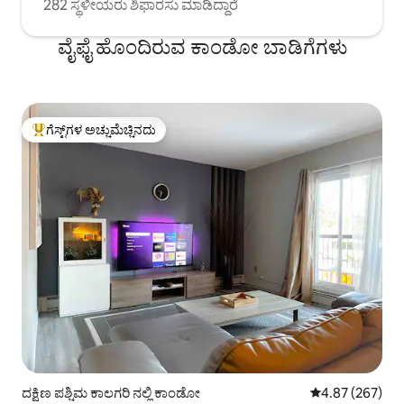
282 ಸ್ಥಳೀಯರು ಶಿಫಾರಸು ಮಾಡಿದ್ದಾರೆ
ವೈಫೈ ಹೊಂದಿರುವ ಕಾಂಡೋ ಬಾಡಿಗೆಗಳು
ಗೆಸ್ಟ್‌ಗಳ ಅಚ್ಚುಮೆಚ್ಚಿನದು
ಗೆಸ್ಟ್‌ಗಳಿಗೆ ಅತಿ ಹೆಚ್ಚು ಅಚ್ಚುಮೆಚ್ಚಿನದು
ದಕ್ಷಿಣ ಪಶ್ಚಿಮ ಕಾಲಗರಿ ನಲ್ಲಿ ಕಾಂಡೋ
5 ರಲ್ಲಿ 4.87 ಸರಾ
4.87 (267)