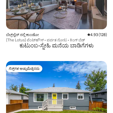
ಬೆಲ್ಟ್‌ಲೈನ್ ನಲ್ಲಿ ಕಾಂಡೋ
5 ರಲ್ಲಿ 4.93 ಸರಾ
4.93 (128)
{The Lotus} ಪೆಂಟ್‌ಹೌಸ್ • ಪರ್ವತ ನೋಟ • ಕಿಂಗ್ ಬೆಡ್
ಕುಟುಂಬ-ಸ್ನೇಹಿ ಮನೆಯ ಬಾಡಿಗೆಗಳು
ಗೆಸ್ಟ್‌ಗಳ ಅಚ್ಚುಮೆಚ್ಚಿನದು
ಗೆಸ್ಟ್‌ಗಳ ಅಚ್ಚುಮೆಚ್ಚಿನದು