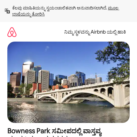
ವಿಷಯಕ್ಕೆ
ಕೆಲವು ಮಾಹಿತಿಯನ್ನು ಸ್ವಯಂಚಾಲಿತವಾಗಿ ಅನುವಾದಿಸಲಾಗಿದೆ. 
ಮೂಲ 
ಹೋಗಿ
ಭಾಷೆಯನ್ನು ತೋರಿಸಿ
ನಿಮ್ಮ ಸ್ಥಳವನ್ನು Airbnb ಯಲ್ಲಿ ಹಾಕಿ
Bowness Park ಸಮೀಪದಲ್ಲಿ ವಾಸ್ತವ್ಯ