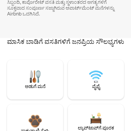
ಸಿಬ್ಬಂದಿ, ಕಾರ್ಪೊರೇಟ್ ವಸತಿ ಮತ್ತು ಸ್ಥಳಾಂತರದ ಅಗತ್ಯಗಳಿಗೆ
ಸೂಕ್ತವಾದ ಸಂಪೂರ್ಣ ಸಜ್ಜಾಗಿರುವ ಅಪಾರ್ಟ್‌ಮೆಂಟ್ ಮನೆಗಳನ್ನು
Airbnb ಒದಗಿಸಿದೆ.
ಮಾಸಿಕ ಬಾಡಿಗೆ ವಸತಿಗಳಿಗೆ ಜನಪ್ರಿಯ ಸೌಲಭ್ಯಗಳು
ಅಡುಗೆ ಮನೆ
ವೈಫೈ
ಲ್ಯಾಪ್‌ಟಾಪ್‌ಗೆ ಪೂರಕ
ಸಾಕುಪ್ರಾಣಿ ಸ್ನೇಹಿ