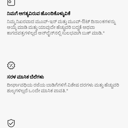
ನಿಮಗೆ ಅಗತ್ಯವಿರುವ ಹೊಂದಿಕೊಳ್ಳುವಿಕೆ
ನಿಮ್ಮ ನಿಖರವಾದ ಮೂವ್-ಇನ್ ಮತ್ತು ಮೂವ್-ಔಟ್ ದಿನಾಂಕಗಳನ್ನು
ಆಯ್ಕೆ ಮಾಡಿ ಮತ್ತು ಯಾವುದೇ ಹೆಚ್ಚುವರಿ ಬದ್ಧತೆ ಅಥವಾ
ಕಾಗದಪತ್ರಗಳಿಲ್ಲದೆ ಆನ್‌ಲೈನ್‌ನಲ್ಲಿ ಸುಲಭವಾಗಿ ಬುಕ್ ಮಾಡಿ.*
ಸರಳ ಮಾಸಿಕ ಬೆಲೆಗಳು
ದೀರ್ಘಾವಧಿಯ ರಜೆಯ ಬಾಡಿಗೆಗಳಿಗೆ ವಿಶೇಷ ದರಗಳು ಮತ್ತು ಹೆಚ್ಚುವರಿ
ಶುಲ್ಕಗಳಿಲ್ಲದೆ ಒಂದೇ ಮಾಸಿಕ ಪಾವತಿ.*