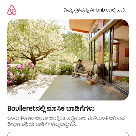
ವಿಷಯಕ್ಕೆ
ಹೋಗಿ
ನಿಮ್ಮ ಸ್ಥಳವನ್ನು Airbnb ಯಲ್ಲಿ ಹಾಕಿ
Boulleretನಲ್ಲಿ ಮಾಸಿಕ ಬಾಡಿಗೆಗಳು
ಒಂದು ತಿಂಗಳು ಅಥವಾ ಅದಕ್ಕಿಂತ ಹೆಚ್ಚಿನ ಕಾಲ ಮನೆಯಂತೆ ಅನಿಸುವ
ದೀರ್ಘಾವಧಿಯ ಬಾಡಿಗೆಗಳನ್ನು ಅನ್ವೇಷಿಸಿ.