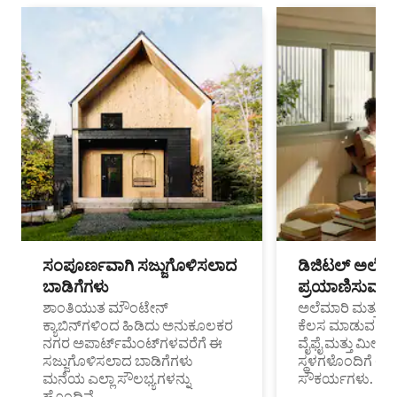
ಸಂಪೂರ್ಣವಾಗಿ ಸಜ್ಜುಗೊಳಿಸಲಾದ
ಡಿಜಿಟಲ್ ಅಲೆಮಾ
ಬಾಡಿಗೆಗಳು
ಪ್ರಯಾಣಿಸುವ ವೃತ
ಶಾಂತಿಯುತ ಮೌಂಟೇನ್
ಅಲೆಮಾರಿ ಮತ್ತು ದೂ
ಕ್ಯಾಬಿನ್‌ಗಳಿಂದ ಹಿಡಿದು ಅನುಕೂಲಕರ
ಕೆಲಸ ಮಾಡುವ ಪ್ರೊ
ನಗರ ಅಪಾರ್ಟ್‌ಮೆಂಟ್‌ಗಳವರೆಗೆ ಈ
ವೈಫೈ ಮತ್ತು ಮೀಸ
ಸಜ್ಜುಗೊಳಿಸಲಾದ ಬಾಡಿಗೆಗಳು
ಸ್ಥಳಗಳೊಂದಿಗೆ 
ಮನೆಯ ಎಲ್ಲಾ ಸೌಲಭ್ಯಗಳನ್ನು
ಸೌಕರ್ಯಗಳು.
ಹೊಂದಿವೆ.