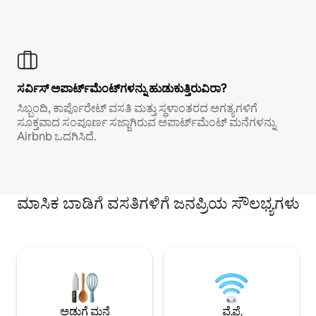
ಸರ್ವಿಸ್ ಅಪಾರ್ಟ್‌ಮೆಂಟ್‌ಗಳನ್ನು ಹುಡುಕುತ್ತಿರುವಿರಾ?
ಸಿಬ್ಬಂದಿ, ಕಾರ್ಪೊರೇಟ್ ವಸತಿ ಮತ್ತು ಸ್ಥಳಾಂತರದ ಅಗತ್ಯಗಳಿಗೆ
ಸೂಕ್ತವಾದ ಸಂಪೂರ್ಣ ಸಜ್ಜಾಗಿರುವ ಅಪಾರ್ಟ್‌ಮೆಂಟ್ ಮನೆಗಳನ್ನು
Airbnb ಒದಗಿಸಿದೆ.
ಮಾಸಿಕ ಬಾಡಿಗೆ ವಸತಿಗಳಿಗೆ ಜನಪ್ರಿಯ ಸೌಲಭ್ಯಗಳು
ಅಡುಗೆ ಮನೆ
ವೈಫೈ