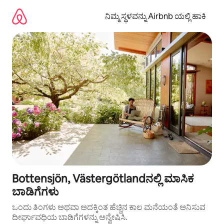
ವಿಷಯಕ್ಕೆ
ಹೋಗಿ
ನಿಮ್ಮ ಸ್ಥಳವನ್ನು Airbnb ಯಲ್ಲಿ ಹಾಕಿ
Bottensjön, Västergötlandನಲ್ಲಿ ಮಾಸಿಕ
ಬಾಡಿಗೆಗಳು
ಒಂದು ತಿಂಗಳು ಅಥವಾ ಅದಕ್ಕಿಂತ ಹೆಚ್ಚಿನ ಕಾಲ ಮನೆಯಂತೆ ಅನಿಸುವ
ದೀರ್ಘಾವಧಿಯ ಬಾಡಿಗೆಗಳನ್ನು ಅನ್ವೇಷಿಸಿ.