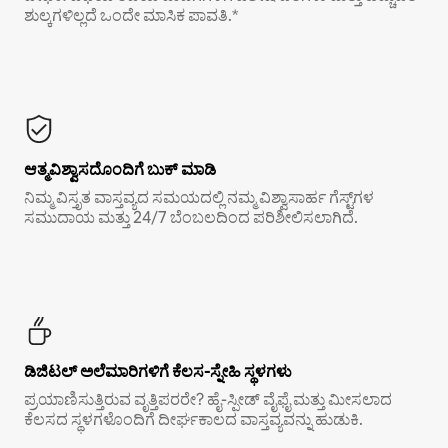
ಶುಲ್ಕಗಳಿಲ್ಲದೆ ಒಂದೇ ಮಾಸಿಕ ಪಾವತಿ.*
ಆತ್ಮವಿಶ್ವಾಸದೊಂದಿಗೆ ಬುಕ್ ಮಾಡಿ
ನಿಮ್ಮ ವಿಸ್ತೃತ ವಾಸ್ತವ್ಯದ ಸಮಯದಲ್ಲಿ ನಮ್ಮ ವಿಶ್ವಾಸಾರ್ಹ ಗೆಸ್ಟ್‌ಗಳ
ಸಮುದಾಯ ಮತ್ತು 24/7 ಬೆಂಬಲದಿಂದ ಪರಿಶೀಲಿಸಲಾಗಿದೆ.
ಡಿಜಿಟಲ್ ಅಲೆಮಾರಿಗಳಿಗೆ ಕೆಲಸ-ಸ್ನೇಹಿ ಸ್ಥಳಗಳು
ಪ್ರಯಾಣಿಸುತ್ತಿರುವ ವೃತ್ತಿಪರರೇ? ಹೈ-ಸ್ಪೀಡ್ ವೈಫೈ ಮತ್ತು ಮೀಸಲಾದ
ಕೆಲಸದ ಸ್ಥಳಗಳೊಂದಿಗೆ ದೀರ್ಘಕಾಲದ ವಾಸ್ತವ್ಯವನ್ನು ಹುಡುಕಿ.