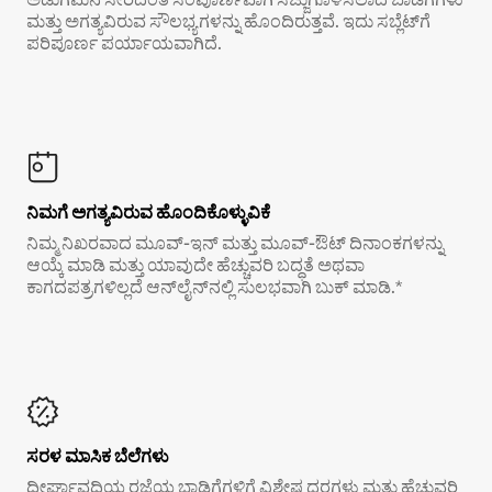
ಮತ್ತು ಅಗತ್ಯವಿರುವ ಸೌಲಭ್ಯಗಳನ್ನು ಹೊಂದಿರುತ್ತವೆ. ಇದು ಸಬ್ಲೆಟ್‌ಗೆ
ಪರಿಪೂರ್ಣ ಪರ್ಯಾಯವಾಗಿದೆ.
ನಿಮಗೆ ಅಗತ್ಯವಿರುವ ಹೊಂದಿಕೊಳ್ಳುವಿಕೆ
ನಿಮ್ಮ ನಿಖರವಾದ ಮೂವ್-ಇನ್ ಮತ್ತು ಮೂವ್-ಔಟ್ ದಿನಾಂಕಗಳನ್ನು
ಆಯ್ಕೆ ಮಾಡಿ ಮತ್ತು ಯಾವುದೇ ಹೆಚ್ಚುವರಿ ಬದ್ಧತೆ ಅಥವಾ
ಕಾಗದಪತ್ರಗಳಿಲ್ಲದೆ ಆನ್‌ಲೈನ್‌ನಲ್ಲಿ ಸುಲಭವಾಗಿ ಬುಕ್ ಮಾಡಿ.*
ಸರಳ ಮಾಸಿಕ ಬೆಲೆಗಳು
ದೀರ್ಘಾವಧಿಯ ರಜೆಯ ಬಾಡಿಗೆಗಳಿಗೆ ವಿಶೇಷ ದರಗಳು ಮತ್ತು ಹೆಚ್ಚುವರಿ