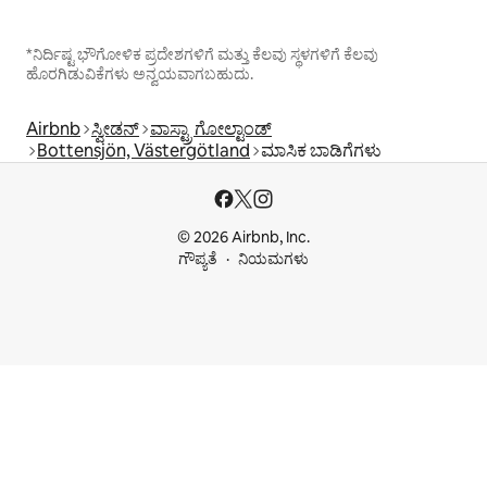
*ನಿರ್ದಿಷ್ಟ ಭೌಗೋಳಿಕ ಪ್ರದೇಶಗಳಿಗೆ ಮತ್ತು ಕೆಲವು ಸ್ಥಳಗಳಿಗೆ ಕೆಲವು
ಹೊರಗಿಡುವಿಕೆಗಳು ಅನ್ವಯವಾಗಬಹುದು.
Airbnb
ಸ್ವೀಡನ್
ವಾಸ್ಟ್ರಾ ಗೋಲ್ಟಾಂಡ್
Bottensjön, Västergötland
ಮಾಸಿಕ ಬಾಡಿಗೆಗಳು
© 2026 Airbnb, Inc.
ಗೌಪ್ಯತೆ
ನಿಯಮಗಳು