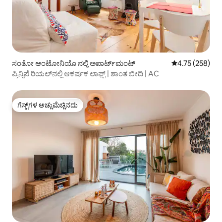
ಸಂತೋ ಆಂಟೋನಿಯೊ ನಲ್ಲಿ ಅಪಾರ್ಟ್‌ಮಂಟ್
5 ರಲ್ಲಿ 4.75 ಸರಾ
4.75 (258)
ಪ್ರಿನ್ಸಿಪೆ ರಿಯಲ್‌ನಲ್ಲಿ ಆಕರ್ಷಕ ಲಾಫ್ಟ್ | ಶಾಂತ ಬೀದಿ | AC
ಗೆಸ್ಟ್‌ಗಳ ಅಚ್ಚುಮೆಚ್ಚಿನದು
ಗೆಸ್ಟ್‌ಗಳ ಅಚ್ಚುಮೆಚ್ಚಿನದು