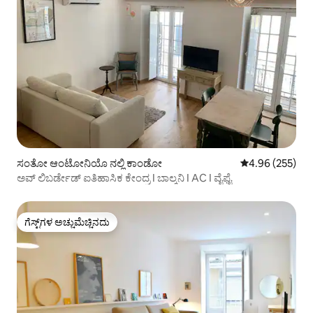
ಸಂತೋ ಆಂಟೋನಿಯೊ ನಲ್ಲಿ ಕಾಂಡೋ
5 ರಲ್ಲಿ 4.96 ಸರಾ
4.96 (255)
ಅವ್ ಲಿಬರ್ಡೇಡ್ ಐತಿಹಾಸಿಕ ಕೇಂದ್ರ I ಬಾಲ್ಕನಿ I AC I ವೈಫೈ
ಗೆಸ್ಟ್‌ಗಳ ಅಚ್ಚುಮೆಚ್ಚಿನದು
ಗೆಸ್ಟ್‌ಗಳ ಅಚ್ಚುಮೆಚ್ಚಿನದು