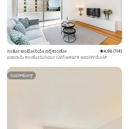
ಸಂತೋ ಆಂಟೋನಿಯೊ ನಲ್ಲಿ ಕಾಂಡೋ
5 ರಲ್ಲಿ 4.96 ಸರಾ
4.96 (114)
ಐಷಾರಾಮಿ ಕಾಂಡೋಮಿನಿಯಂ ಒಳಗೆ ಆಕರ್ಷಕ ಅಪಾರ್ಟ್‌ಮೆಂಟ್
ಸೂಪರ್‌ಹೋಸ್ಟ್
ಸೂಪರ್‌ಹೋಸ್ಟ್