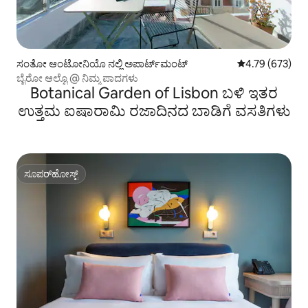
ಸಂತೋ ಆಂಟೋನಿಯೊ ನಲ್ಲಿ ಅಪಾರ್ಟ್‌ಮಂಟ್
5 ರಲ್ಲಿ 4.79 ಸರಾ
4.79 (673)
ಬೈರೋ ಆಲ್ಟೊ @ ನಿಮ್ಮ ಪಾದಗಳು
Botanical Garden of Lisbon ಬಳಿ ಇತರ
ಉತ್ತಮ ಐಷಾರಾಮಿ ರಜಾದಿನದ ಬಾಡಿಗೆ ವಸತಿಗಳು
ಸೂಪರ್‌ಹೋಸ್ಟ್
ಸೂಪರ್‌ಹೋಸ್ಟ್