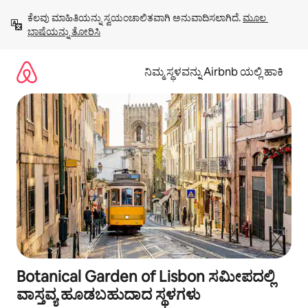
ವಿಷಯಕ್ಕೆ
ಕೆಲವು ಮಾಹಿತಿಯನ್ನು ಸ್ವಯಂಚಾಲಿತವಾಗಿ ಅನುವಾದಿಸಲಾಗಿದೆ. 
ಮೂಲ 
ಹೋಗಿ
ಭಾಷೆಯನ್ನು ತೋರಿಸಿ
ನಿಮ್ಮ ಸ್ಥಳವನ್ನು Airbnb ಯಲ್ಲಿ ಹಾಕಿ
Botanical Garden of Lisbon ಸಮೀಪದಲ್ಲಿ
ವಾಸ್ತವ್ಯ ಹೂಡಬಹುದಾದ ಸ್ಥಳಗಳು