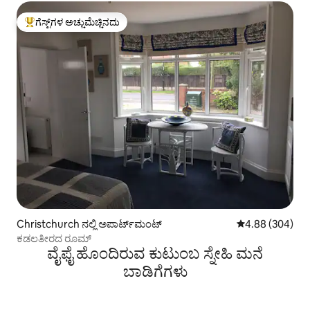
ಗೆಸ್ಟ್‌ಗಳ ಅಚ್ಚುಮೆಚ್ಚಿನದು
ಗೆಸ್ಟ್‌ಗಳಿಗೆ ಅತಿ ಹೆಚ್ಚು ಅಚ್ಚುಮೆಚ್ಚಿನದು
Christchurch ನಲ್ಲಿ ಅಪಾರ್ಟ್‌ಮಂಟ್
5 ರಲ್ಲಿ 4.88 ಸರಾ
4.88 (304)
ಕಡಲತೀರದ ರೂಮ್
ವೈಫೈ ಹೊಂದಿರುವ ಕುಟುಂಬ ಸ್ನೇಹಿ ಮನೆ
ಬಾಡಿಗೆಗಳು