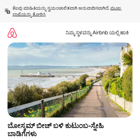
ವಿಷಯಕ್ಕೆ
ಕೆಲವು ಮಾಹಿತಿಯನ್ನು ಸ್ವಯಂಚಾಲಿತವಾಗಿ ಅನುವಾದಿಸಲಾಗಿದೆ. 
ಮೂಲ 
ಹೋಗಿ
ಭಾಷೆಯನ್ನು ತೋರಿಸಿ
ನಿಮ್ಮ ಸ್ಥಳವನ್ನು Airbnb ಯಲ್ಲಿ ಹಾಕಿ
ಬೋಸ್ಕಮ್ ಬೀಚ್ ಬಳಿ ಕುಟುಂಬ-ಸ್ನೇಹಿ
ಬಾಡಿಗೆಗಳು