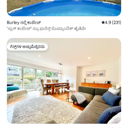
Burley ನಲ್ಲಿ ಕಾಟೇಜ್
5 ರಲ್ಲಿ 4.9 ಸರಾ
4.9 (231)
‘ಸ್ಟಾಗ್ ಕಾಟೇಜ್’ ನ್ಯೂ ಫಾರೆಸ್ಟ್ ರೊಮ್ಯಾಂಟಿಕ್ ಹೈಡೆವೇ
ಗೆಸ್ಟ್‌ಗಳ ಅಚ್ಚುಮೆಚ್ಚಿನದು
ಗೆಸ್ಟ್‌ಗಳ ಅಚ್ಚುಮೆಚ್ಚಿನದು