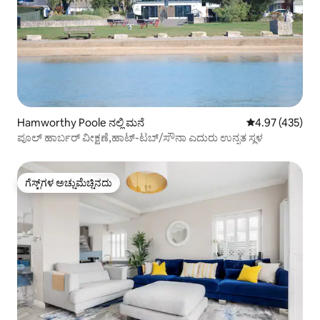
Hamworthy Poole ನಲ್ಲಿ ಮನೆ
5 ರಲ್ಲಿ 4.97 ಸರಾ
4.97 (435)
ಪೂಲ್ ಹಾರ್ಬರ್ ವೀಕ್ಷಣೆ,ಹಾಟ್-ಟಬ್/ಸೌನಾ ಎದುರು ಉನ್ನತ ಸ್ಥಳ
ಗೆಸ್ಟ್‌ಗಳ ಅಚ್ಚುಮೆಚ್ಚಿನದು
ಗೆಸ್ಟ್‌ಗಳ ಅಚ್ಚುಮೆಚ್ಚಿನದು