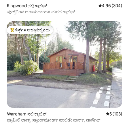
Ringwood ನಲ್ಲಿ ಕ್ಯಾಬಿನ್
5 ರಲ್ಲಿ 4.96 ಸರಾ
4.96 (304)
ವುಡ್ಸ್‌ನಿಂದ ಆರಾಮದಾಯಕ ಮರದ ಕ್ಯಾಬಿನ್
ಗೆಸ್ಟ್‌ಗಳ ಅಚ್ಚುಮೆಚ್ಚಿನದು
ಗೆಸ್ಟ್‌ಗಳಿಗೆ ಅತಿ ಹೆಚ್ಚು ಅಚ್ಚುಮೆಚ್ಚಿನದು
Wareham ನಲ್ಲಿ ಕ್ಯಾಬಿನ್
5 ರಲ್ಲಿ 5 ಸರಾ
5 (103)
ಫ್ಯಾಮಿಲಿ ಲಾಡ್ಜ್, ಸ್ಯಾಂಡ್‌ಫೋರ್ಡ್ ಹಾಲಿಡೇ ಪಾರ್ಕ್, ಡಾರ್ಸೆಟ್