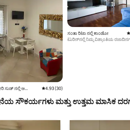
ಸಂತಾ ರಿಟಾ ನಲ್ಲಿ ಕಾಂಡೋ
5
ಟುರಿನ್‌ನಲ್ಲಿ ನಿಮ್ಮ ವಿಶ್ರಾಂತಿಯ ರಜಾದ
ಗ್, 33 ವಿಮರ್ಶೆಗಳು
ಪಾರ್ಕಿಂಗ್
 ಸುಡ್ ನಲ್ಲಿ ಅ
5 ರಲ್ಲಿ 4.93 ಸರಾಸರಿ ರೇಟಿಂಗ್, 30 ವಿಮರ್ಶೆಗಳು
4.93 (30)
ಟ್
ೆಯ ಸೌಕರ್ಯಗಳು ಮತ್ತು ಉತ್ತಮ ಮಾಸಿಕ ದರ