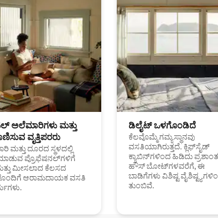
ಟಲ್ ಅಲೆಮಾರಿಗಳು ಮತ್ತು
ಡಿಲೈಟ್ ಒಳಗೊಂಡಿದೆ
ಣಿಸುವ ವೃತ್ತಿಪರರು
ಕೆಲವೊಮ್ಮೆ ಗಮ್ಯಸ್ಥಾನವು
ವಸತಿಯಾಗಿರುತ್ತದೆ. ಕ್ಲಿಫ್‌ಸೈಡ್
ರಿ ಮತ್ತು ದೂರದ ಸ್ಥಳದಲ್ಲಿ
ಕ್ಯಾಬಿನ್‌ಗಳಿಂದ ಹಿಡಿದು ಪ್ರಶಾ
ಮಾಡುವ ಪ್ರೊಫೆಷನಲ್‌ಗಳಿಗೆ
ಹೌಸ್ ಬೋಟ್‌ಗಳವರೆಗೆ, ಈ
ಮತ್ತು ಮೀಸಲಾದ ಕೆಲಸದ
ಬಾಡಿಗೆಗಳು ವಿಶಿಷ್ಟ ವೈಶಿಷ್ಟ್ಯಗಳಿ
ಗಳೊಂದಿಗೆ ಆರಾಮದಾಯಕ ವಸತಿ
ತುಂಬಿವೆ.
್ಯಗಳು.