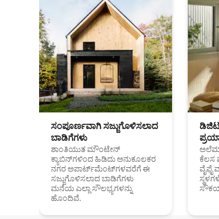
ಸಂಪೂರ್ಣವಾಗಿ ಸಜ್ಜುಗೊಳಿಸಲಾದ
ಡಿಜಿ
ಬಾಡಿಗೆಗಳು
ಪ್ರಯಾ
ಶಾಂತಿಯುತ ಮೌಂಟೇನ್
ಅಲೆಮಾ
ಕ್ಯಾಬಿನ್‌ಗಳಿಂದ ಹಿಡಿದು ಅನುಕೂಲಕರ
ಕೆಲಸ 
ನಗರ ಅಪಾರ್ಟ್‌ಮೆಂಟ್‌ಗಳವರೆಗೆ ಈ
ವೈಫೈ 
ಸಜ್ಜುಗೊಳಿಸಲಾದ ಬಾಡಿಗೆಗಳು
ಸ್ಥಳ
ಮನೆಯ ಎಲ್ಲಾ ಸೌಲಭ್ಯಗಳನ್ನು
ಸೌಕರ
ಹೊಂದಿವೆ.