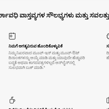
್ಘಾವಧಿ ವಾಸ್ತವ್ಯಗಳ ಸೌಲಭ್ಯಗಳು ಮತ್ತು ಸವಲತ್ತ
ನಿಮಗೆ ಅಗತ್ಯವಿರುವ ಹೊಂದಿಕೊಳ್ಳುವಿಕೆ
ಸ
ನಿಮ್ಮ ನಿಖರವಾದ ಮೂವ್-ಇನ್ ಮತ್ತು ಮೂವ್-ಔಟ್
ದ
ದಿನಾಂಕಗಳನ್ನು ಆಯ್ಕೆ ಮಾಡಿ ಮತ್ತು ಯಾವುದೇ ಹೆಚ್ಚುವರಿ
ಹ
ಬದ್ಧತೆ ಅಥವಾ ಕಾಗದಪತ್ರಗಳಿಲ್ಲದೆ ಆನ್‌ಲೈನ್‌ನಲ್ಲಿ
ಸುಲಭವಾಗಿ ಬುಕ್ ಮಾಡಿ.*