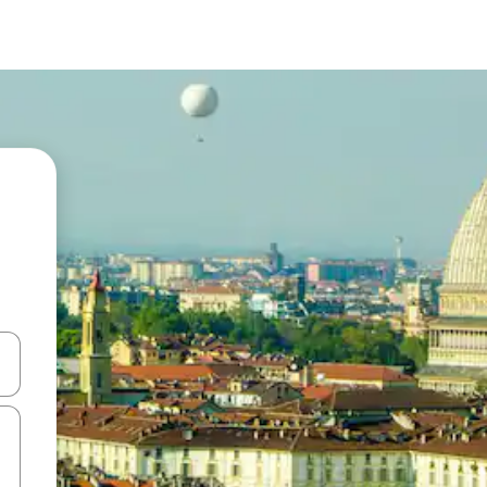
ಂದಿಗೆ ನ್ಯಾವಿಗೇಟ್ ಮಾಡಿ ಅಥವಾ ಸ್ಪರ್ಶ ಅಥವಾ ಸ್ವೈಪ್ ಗೆಸ್ಚರ್‌ಗಳ ಮೂಲಕ ಅನ್ವೇಷಿಸಿ.