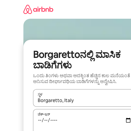
ವಿಷಯಕ್ಕೆ
ಹೋಗಿ
Borgarettoನಲ್ಲಿ ಮಾಸಿಕ
ಬಾಡಿಗೆಗಳು
ಒಂದು ತಿಂಗಳು ಅಥವಾ ಅದಕ್ಕಿಂತ ಹೆಚ್ಚಿನ ಕಾಲ ಮನೆಯಂತೆ
ಅನಿಸುವ ದೀರ್ಘಾವಧಿಯ ಬಾಡಿಗೆಗಳನ್ನು ಅನ್ವೇಷಿಸಿ.
ಸ್ಥಳ
ಫಲಿತಾಂಶಗಳು ಲಭ್ಯವಿರುವಾಗ, ಅಪ್ ಮತ್ತು ಡೌನ್ ಬಾಣದ ಕೀಲಿಗಳೊ
ಚೆಕ್-ಇನ್