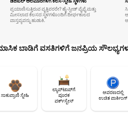
ಡಿಜಿಟಲ್ ಅಲೆಮಾರಿಗಳಿಗೆ ಕೆಲಸ-ಸ್ನೇಹಿ ಸ್ಥಳಗಳು
ಸ
ಪ್ರಯಾಣಿಸುತ್ತಿರುವ ವೃತ್ತಿಪರರೇ? ಹೈ-ಸ್ಪೀಡ್ ವೈಫೈ ಮತ್ತು
ಸ
ಮೀಸಲಾದ ಕೆಲಸದ ಸ್ಥಳಗಳೊಂದಿಗೆ ದೀರ್ಘಕಾಲದ
ಅ
ವಾಸ್ತವ್ಯವನ್ನು ಹುಡುಕಿ.
ಅ
ಮಾಸಿಕ ಬಾಡಿಗೆ ವಸತಿಗಳಿಗೆ ಜನಪ್ರಿಯ ಸೌಲಭ್ಯಗಳ
ಲ್ಯಾಪ್‌ಟಾಪ್‌ಗೆ
ಆವರಣದಲ್ಲಿ
ಸಾಕುಪ್ರಾಣಿ ಸ್ನೇಹಿ
ಪೂರಕ
ಉಚಿತ ಪಾರ್ಕಿಂಗ್
ವರ್ಕ್‌ಸ್ಪೇಸ್