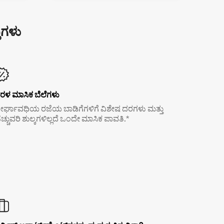
ುಗಳು
ರಳ ಮಾಸಿಕ ಬೆಲೆಗಳು
ೀರ್ಘಾವಧಿಯ ರಜೆಯ ಬಾಡಿಗೆಗಳಿಗೆ ವಿಶೇಷ ದರಗಳು ಮತ್ತು
ೆಚ್ಚುವರಿ ಶುಲ್ಕಗಳಿಲ್ಲದೆ ಒಂದೇ ಮಾಸಿಕ ಪಾವತಿ.*