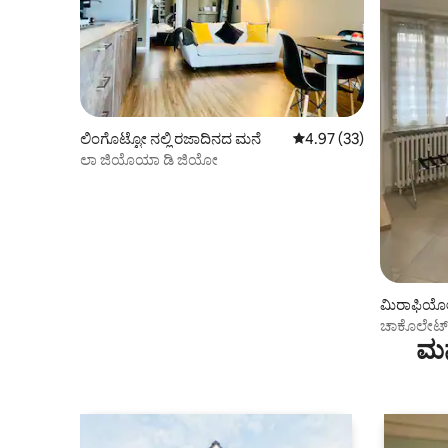
ಲಿಂಗೊಟ್ಟೋ ನಲ್ಲಿ ರಜಾದಿನದ ಮನೆ
5 ರಲ್ಲಿ 4.97 ಸರಾಸರಿ ರೇಟಿಂ
4.97 (33)
ಲಾ ಜಿಯೊಯಾ ಡಿ ಜಿಯೋ
ಮಿರಾಫಿಯೋರಿ
ಪಾರ್ಟ್‌ಮಂ
ಚಾಕೊಲೇಟ್
ಮನ