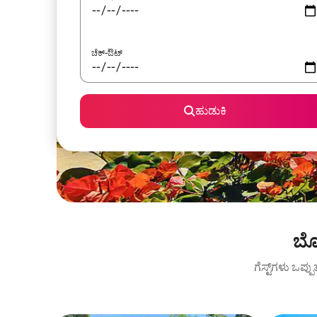
ಚೆಕ್-ಔಟ್
ಹುಡುಕಿ
ಬೊ
ಗೆಸ್ಟ್‌ಗಳು ಒಪ್ಪ