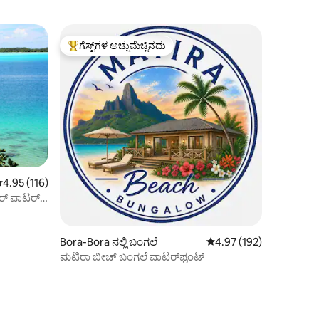
ಗೆಸ್ಟ್‌ಗಳ ಅಚ್ಚುಮೆಚ್ಚಿನದು
ಗೆಸ್ಟ್‌ಗಳಿಗೆ ಅತಿ ಹೆಚ್ಚು ಅಚ್ಚುಮೆಚ್ಚಿನದು
 ರಲ್ಲಿ 4.95 ಸರಾಸರಿ ರೇಟಿಂಗ್, 116 ವಿಮರ್ಶೆಗಳು
4.95 (116)
ರ್ ವಾಟರ್
Bora-Bora ನಲ್ಲಿ ಬಂಗಲೆ
5 ರಲ್ಲಿ 4.97 ಸರಾಸರಿ ರೇಟಿಂ
4.97 (192)
ಮಟಿರಾ ಬೀಚ್ ಬಂಗಲೆ ವಾಟರ್‌ಫ್ರಂಟ್