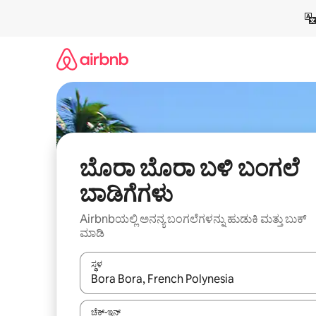
ವಿಷಯಕ್ಕೆ
ಹೋಗಿ
ಬೊರಾ ಬೊರಾ ಬಳಿ ಬಂಗಲೆ
ಬಾಡಿಗೆಗಳು
Airbnbಯಲ್ಲಿ ಅನನ್ಯ ಬಂಗಲೆಗಳನ್ನು ಹುಡುಕಿ ಮತ್ತು ಬುಕ್
ಮಾಡಿ
ಸ್ಥಳ
ಫಲಿತಾಂಶಗಳು ಲಭ್ಯವಿರುವಾಗ, ಅಪ್ ಮತ್ತು ಡೌನ್ ಬಾಣದ ಕೀಲಿಗಳೊ
ಚೆಕ್-ಇನ್