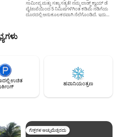
ಸಾಮೀಪ್ಯ ಮತ್ತು ಸತ್ಯಾಸತ್ಯತೆ! ನಮ್ಮ ಲಾಡ್ಜ್ ಕ್ವಾಯ್ ಡೆ
ೆಗಳ
ವೈಟಾಪೆಯಿಂದ 5 ನಿಮಿಷಗಳಿಗಿಂತ ಕಡಿಮೆ ನಡಿಗೆಯ
ಗೊಳ್ಳಿ,
ದೂರದಲ್ಲಿ ಅನುಕೂಲಕರವಾಗಿ ನೆಲೆಗೊಂಡಿದೆ. ಇದು
ದಿಸಿ ಮತ್ತು
ದೊಡ್ಡ, ವಿಶಾಲವಾದ ಕುಟುಂಬದ ಮನೆಯನ್ನು
ಂಗ್‌ನಲ್ಲಿ
ಒಳಗೊಂಡಿದೆ, ಇದರಲ್ಲಿ 3 ಖಾಸಗಿ ಬಂಗಲೆಗಳು ಮತ್ತು
ಅಪರೂಪದ
ಅಡುಗೆ ಮಾಡಲು ಮತ್ತು ಸ್ನೇಹಭಾವದ ಕ್ಷಣಗಳನ್ನು
್ಯಗಳು
ಹಂಚಿಕೊಳ್ಳಲು ಸಂಪೂರ್ಣ ಸಜ್ಜುಗೊಂಡಿರುವ ಫೇರ್
ಪೋಟೆ (ಮುಕ್ತ ಸಾಮಾನ್ಯ ಪ್ರದೇಶ). ಹತ್ತಿರದಲ್ಲಿ: ದಿನಸಿ
ಅಂಗಡಿಗಳು, ಆಭರಣ ಮಳಿಗೆಗಳು, ರೆಸ್ಟೋರೆಂಟ್‌ಗಳು,
ಕಲಾ ಗ್ಯಾಲರಿಗಳು, ಫಾರ್ಮಸಿ, ನಿಮಗೆ ಬೇಕಾದ ಎಲ್ಲವೂ
ನಡಿಗೆ ದೂರದಲ್ಲಿವೆ.
ಲ್ಲಿ ಉಚಿತ
ಹವಾನಿಯಂತ್ರಣ
ರ್ಕಿಂಗ್
ಗೆಸ್ಟ್‌ಗಳ ಅಚ್ಚುಮೆಚ್ಚಿನದು
ಗೆಸ್ಟ್‌ಗಳ ಅಚ್ಚುಮೆಚ್ಚಿನದು