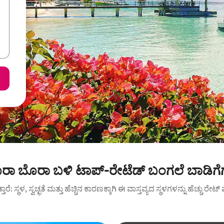
ರಾ ಬೊರಾ ಬಳಿ ಟಾಪ್-ರೇಟೆಡ್ ಬಂಗಲೆ ಬಾಡಿಗೆ
ುತ್ತಾರೆ: ಸ್ಥಳ, ಸ್ವಚ್ಛತೆ ಮತ್ತು ಹೆಚ್ಚಿನ ಕಾರಣಕ್ಕಾಗಿ ಈ ವಾಸ್ತವ್ಯದ ಸ್ಥಳಗಳನ್ನು ಹೆಚ್ಚು ರೇ