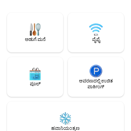
ಸ್ಕ್ರಬ್ಬರ್‌ಗಳು •ಸ್ಪಾರ್ಕ್ಲಿಂಗ್ ಕಿಚನ್, ಗ್ರಾನೈಟ್, H2O
ಆರಾಮದಾಯಕ ಲಿವಿಂ
ಶುದ್ಧೀಕರಣ •ಪ್ರಶಾಂತ ಉದ್ಯಾನ+ಅದ್ಭುತ
ಸನ್‌ರೂಮ್, ಸಂಪೂರ್ಣ
ಮುಂಭಾಗದ ಮುಖಮಂಟಪ •ಸೋನೋಸ್ ಸೌಂಡ್
ಬಾರ್‌ನೊಂದಿಗೆ, ಕುಳಿತು
ಸಿಸ್ಟಮ್ •ಹಾಟ್‌ಟಬ್ $74 •ಇನ್‌ಫ್ರಾರೆಡ್ ಸೌನಾ $28
ಆನಂದಿಸಲು ಅಥವಾ ರಾತ್
•ಡಿಲಕ್ಸ್ ಸೌಲಭ್ಯಗಳು •ನಾಯಿಗಳಿಗೆ ಅನುಮತಿ ಇದೆ,
ಬೆಳಗಿಸಿ ದೃಶ್ಯವನ್ನು ಆನಂದಿಸಲು! ಒ
ಪ್ರತಿ ನಾಯಿಗೆ, ಪ್ರತಿ ರಾತ್ರಿಗೆ $15 •ಹೈಪೋಅಲರ್ಜೆನಿಕ್
ಅತ್ಯುತ್ತಮ ಸ್ಥಳಗಳಿಂದ
ಶುಚಿಗೊಳಿಸುವಿಕೆ ಮತ್ತು ಸೋಂಕುನಿವಾರಣೆ
ದೂರದಲ್ಲಿದೆ: CWS, ಜೀನ
ಅಡುಗೆ ಮನೆ
ವೈಫೈ
ಮಾರ್ಕೆಟ್! 1 ಉಚಿತ ಗೇಟೆಡ್ ಪಾರ್ಕಿಂಗ್
ಸ್ಥಳದೊಂದಿಗೆ ಬರುತ್ತದೆ.
ಆವರಣದಲ್ಲಿ ಉಚಿತ
ಪೂಲ್
ಪಾರ್ಕಿಂಗ್
ಹವಾನಿಯಂತ್ರಣ