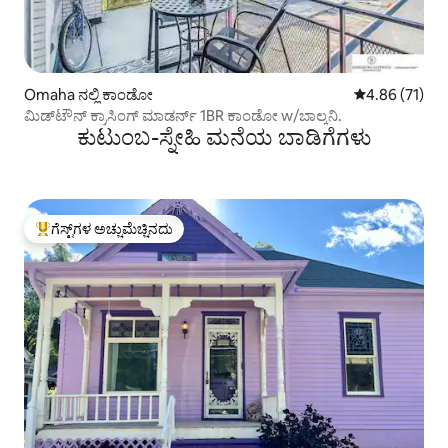
Omaha ನಲ್ಲಿ ಕಾಂಡೋ
5 ರಲ್ಲಿ 4.86 ಸರ
4.86 (71)
ಮಿಡ್‌ಟೌನ್ ಕ್ರಾಸಿಂಗ್ ಮಾಡರ್ನ್ 1BR ಕಾಂಡೋ w/ಬಾಲ್ಕನಿ.
ಕುಟುಂಬ-ಸ್ನೇಹಿ ಮನೆಯ ಬಾಡಿಗೆಗಳು
ಗೆಸ್ಟ್‌ಗಳ ಅಚ್ಚುಮೆಚ್ಚಿನದು
ಗೆಸ್ಟ್‌ಗಳಿಗೆ ಅತಿ ಹೆಚ್ಚು ಅಚ್ಚುಮೆಚ್ಚಿನದು