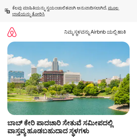
ವಿಷಯಕ್ಕೆ
ಕೆಲವು ಮಾಹಿತಿಯನ್ನು ಸ್ವಯಂಚಾಲಿತವಾಗಿ ಅನುವಾದಿಸಲಾಗಿದೆ. 
ಮೂಲ 
ಹೋಗಿ
ಭಾಷೆಯನ್ನು ತೋರಿಸಿ
ನಿಮ್ಮ ಸ್ಥಳವನ್ನು Airbnb ಯಲ್ಲಿ ಹಾಕಿ
ಬಾಬ್ ಕೇರಿ ಪಾದಚಾರಿ ಸೇತುವೆ ಸಮೀಪದಲ್ಲಿ
ವಾಸ್ತವ್ಯ ಹೂಡಬಹುದಾದ ಸ್ಥಳಗಳು