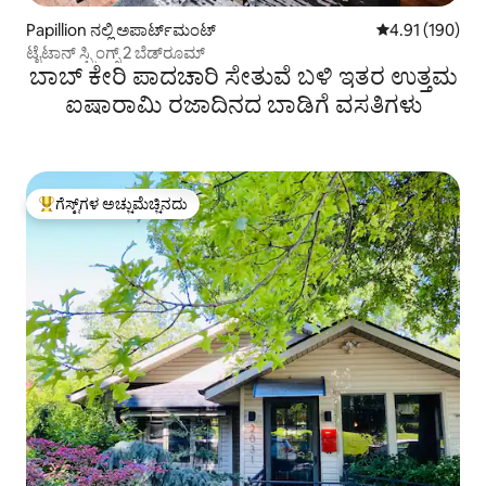
Papillion ನಲ್ಲಿ ಅಪಾರ್ಟ್‌ಮಂಟ್
5 ರಲ್ಲಿ 4.91 ಸರಾ
4.91 (190)
ಟೈಟಾನ್ ಸ್ಪ್ರಿಂಗ್ಸ್ 2 ಬೆಡ್‌ರೂಮ್
ಬಾಬ್ ಕೇರಿ ಪಾದಚಾರಿ ಸೇತುವೆ ಬಳಿ ಇತರ ಉತ್ತಮ
ಐಷಾರಾಮಿ ರಜಾದಿನದ ಬಾಡಿಗೆ ವಸತಿಗಳು
ಗೆಸ್ಟ್‌ಗಳ ಅಚ್ಚುಮೆಚ್ಚಿನದು
ಗೆಸ್ಟ್‌ಗಳಿಗೆ ಅತಿ ಹೆಚ್ಚು ಅಚ್ಚುಮೆಚ್ಚಿನದು