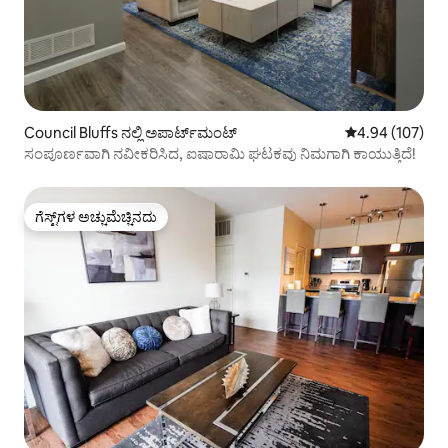
Council Bluffs ನಲ್ಲಿ ಅಪಾರ್ಟ್‌ಮಂಟ್
5 ರಲ್ಲಿ 4.94 ಸರಾ
4.94 (107)
ಸಂಪೂರ್ಣವಾಗಿ ನವೀಕರಿಸಿದ, ಐಷಾರಾಮಿ ಘಟಕವು ನಿಮಗಾಗಿ ಕಾಯುತ್ತಿದೆ!
ಗೆಸ್ಟ್‌ಗಳ ಅಚ್ಚುಮೆಚ್ಚಿನದು
ಗೆಸ್ಟ್‌ಗಳ ಅಚ್ಚುಮೆಚ್ಚಿನದು