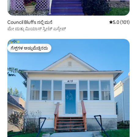
Council Bluffs ನಲ್ಲಿ ಮನೆ
5 ರಲ್ಲಿ 5.0 ಸರಾ
5.0 (101)
ಮೇ ಮತ್ತು ಮಿಯಾಸ್ ಸ್ವೀಟ್ ಎಸ್ಕೇಪ್
ಗೆಸ್ಟ್‌ಗಳ ಅಚ್ಚುಮೆಚ್ಚಿನದು
ಗೆಸ್ಟ್‌ಗಳ ಅಚ್ಚುಮೆಚ್ಚಿನದು