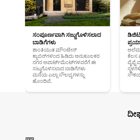
ಸಂಪೂರ್ಣವಾಗಿ ಸಜ್ಜುಗೊಳಿಸಲಾದ
ಡಿಜಿ
ಬಾಡಿಗೆಗಳು
ಪ್ರಯಾ
ಶಾಂತಿಯುತ ಮೌಂಟೇನ್
ಅಲೆಮಾ
ಕ್ಯಾಬಿನ್‌ಗಳಿಂದ ಹಿಡಿದು ಅನುಕೂಲಕರ
ಕೆಲಸ 
ನಗರ ಅಪಾರ್ಟ್‌ಮೆಂಟ್‌ಗಳವರೆಗೆ ಈ
ವೈಫೈ 
ಸಜ್ಜುಗೊಳಿಸಲಾದ ಬಾಡಿಗೆಗಳು
ಸ್ಥಳ
ಮನೆಯ ಎಲ್ಲಾ ಸೌಲಭ್ಯಗಳನ್ನು
ಸೌಕರ
ಹೊಂದಿವೆ.
ದೀರ