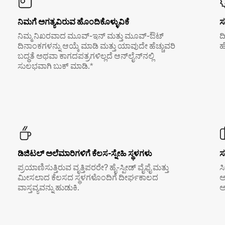
ನಿಮಗೆ ಅಗತ್ಯವಿರುವ ಹೊಂದಿಕೊಳ್ಳುವಿಕೆ
ಸ
ನಿಮ್ಮ ನಿಖರವಾದ ಮೂವ್-ಇನ್ ಮತ್ತು ಮೂವ್-ಔಟ್
ದ
ದಿನಾಂಕಗಳನ್ನು ಆಯ್ಕೆ ಮಾಡಿ ಮತ್ತು ಯಾವುದೇ ಹೆಚ್ಚುವರಿ
ಹ
ಬದ್ಧತೆ ಅಥವಾ ಕಾಗದಪತ್ರಗಳಿಲ್ಲದೆ ಆನ್‌ಲೈನ್‌ನಲ್ಲಿ
ಸುಲಭವಾಗಿ ಬುಕ್ ಮಾಡಿ.*
ಡಿಜಿಟಲ್ ಅಲೆಮಾರಿಗಳಿಗೆ ಕೆಲಸ-ಸ್ನೇಹಿ ಸ್ಥಳಗಳು
ಸ
ಪ್ರಯಾಣಿಸುತ್ತಿರುವ ವೃತ್ತಿಪರರೇ? ಹೈ-ಸ್ಪೀಡ್ ವೈಫೈ ಮತ್ತು
ಸ
ಮೀಸಲಾದ ಕೆಲಸದ ಸ್ಥಳಗಳೊಂದಿಗೆ ದೀರ್ಘಕಾಲದ
ಅ
ವಾಸ್ತವ್ಯವನ್ನು ಹುಡುಕಿ.
ಅ