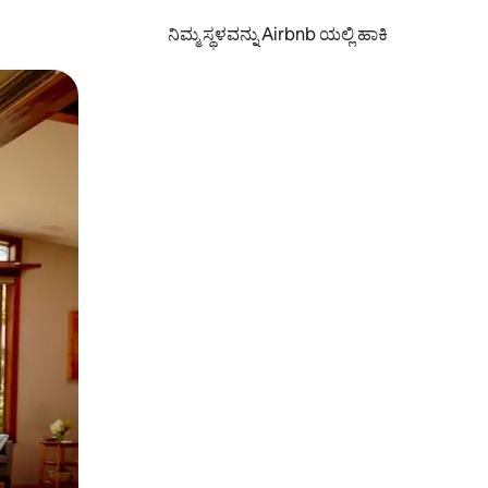
ನಿಮ್ಮ ಸ್ಥಳವನ್ನು Airbnb ಯಲ್ಲಿ ಹಾಕಿ