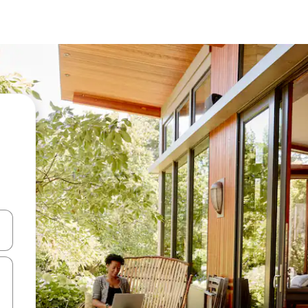
ಂದಿಗೆ ನ್ಯಾವಿಗೇಟ್ ಮಾಡಿ ಅಥವಾ ಸ್ಪರ್ಶ ಅಥವಾ ಸ್ವೈಪ್ ಗೆಸ್ಚರ್‌ಗಳ ಮೂಲಕ ಅನ್ವೇಷಿಸಿ.