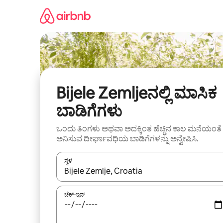
ವಿಷಯಕ್ಕೆ
ಹೋಗಿ
Bijele Zemljeನಲ್ಲಿ ಮಾಸಿಕ
ಬಾಡಿಗೆಗಳು
ಒಂದು ತಿಂಗಳು ಅಥವಾ ಅದಕ್ಕಿಂತ ಹೆಚ್ಚಿನ ಕಾಲ ಮನೆಯಂತೆ
ಅನಿಸುವ ದೀರ್ಘಾವಧಿಯ ಬಾಡಿಗೆಗಳನ್ನು ಅನ್ವೇಷಿಸಿ.
ಸ್ಥಳ
ಫಲಿತಾಂಶಗಳು ಲಭ್ಯವಿರುವಾಗ, ಅಪ್ ಮತ್ತು ಡೌನ್ ಬಾಣದ ಕೀಲಿಗಳೊ
ಚೆಕ್-ಇನ್