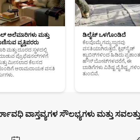
ಟಲ್ ಅಲೆಮಾರಿಗಳು ಮತ್ತು
ಡಿಲೈಟ್ ಒಳಗೊಂಡಿದೆ
ಣಿಸುವ ವೃತ್ತಿಪರರು
ಕೆಲವೊಮ್ಮೆ ಗಮ್ಯಸ್ಥಾನವು
ವಸತಿಯಾಗಿರುತ್ತದೆ. ಕ್ಲಿಫ್‌ಸೈಡ್
ರಿ ಮತ್ತು ದೂರದ ಸ್ಥಳದಲ್ಲಿ
ಕ್ಯಾಬಿನ್‌ಗಳಿಂದ ಹಿಡಿದು ಪ್ರಶಾ
ಮಾಡುವ ಪ್ರೊಫೆಷನಲ್‌ಗಳಿಗೆ
ಹೌಸ್ ಬೋಟ್‌ಗಳವರೆಗೆ, ಈ
ಮತ್ತು ಮೀಸಲಾದ ಕೆಲಸದ
ಬಾಡಿಗೆಗಳು ವಿಶಿಷ್ಟ ವೈಶಿಷ್ಟ್ಯಗಳಿ
ಗಳೊಂದಿಗೆ ಆರಾಮದಾಯಕ ವಸತಿ
ತುಂಬಿವೆ.
್ಯಗಳು.
್ಘಾವಧಿ ವಾಸ್ತವ್ಯಗಳ ಸೌಲಭ್ಯಗಳು ಮತ್ತು ಸವಲತ್ತ