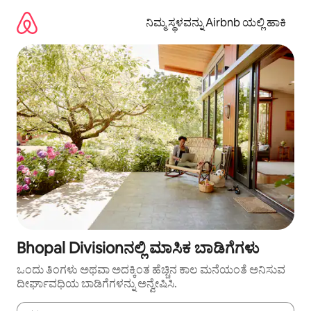
ವಿಷಯಕ್ಕೆ
ಹೋಗಿ
ನಿಮ್ಮ ಸ್ಥಳವನ್ನು Airbnb ಯಲ್ಲಿ ಹಾಕಿ
Bhopal Divisionನಲ್ಲಿ ಮಾಸಿಕ ಬಾಡಿಗೆಗಳು
ಒಂದು ತಿಂಗಳು ಅಥವಾ ಅದಕ್ಕಿಂತ ಹೆಚ್ಚಿನ ಕಾಲ ಮನೆಯಂತೆ ಅನಿಸುವ
ದೀರ್ಘಾವಧಿಯ ಬಾಡಿಗೆಗಳನ್ನು ಅನ್ವೇಷಿಸಿ.