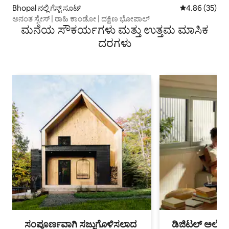
Bhopal ನಲ್ಲಿ ಗೆಸ್ಟ್ ಸೂಟ್
5 ರಲ್ಲಿ 4.86 ಸರ
4.86 (35)
ಅನಂತ ಸ್ಟೇಸ್ | ರಾಹಿ ಕಾಂಡೋ | ದಕ್ಷಿಣ ಭೋಪಾಲ್
ಮನೆಯ ಸೌಕರ್ಯಗಳು ಮತ್ತು ಉತ್ತಮ ಮಾಸಿಕ
ದರಗಳು
ಸಂಪೂರ್ಣವಾಗಿ ಸಜ್ಜುಗೊಳಿಸಲಾದ
ಡಿಜಿಟಲ್ ಅಲೆಮಾ