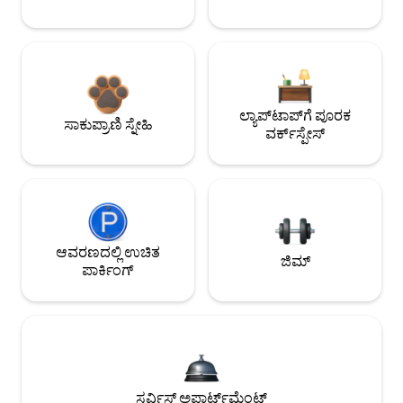
ಲ್ಯಾಪ್‌ಟಾಪ್‌ಗೆ ಪೂರಕ
ಸಾಕುಪ್ರಾಣಿ ಸ್ನೇಹಿ
ವರ್ಕ್‌ಸ್ಪೇಸ್
ಆವರಣದಲ್ಲಿ ಉಚಿತ
ಜಿಮ್
ಪಾರ್ಕಿಂಗ್
ಸರ್ವಿಸ್ಡ್ ಅಪಾರ್ಟ್‌ಮೆಂಟ್