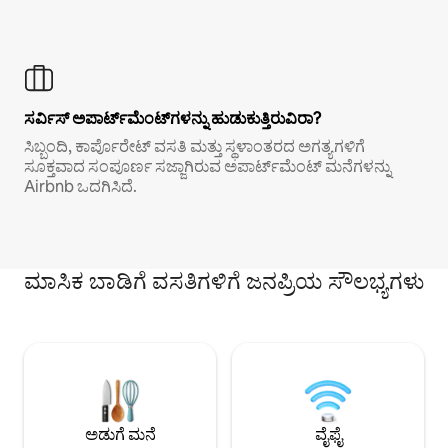
ಸರ್ವಿಸ್ ಅಪಾರ್ಟ್‌ಮೆಂಟ್‌ಗಳನ್ನು ಹುಡುಕುತ್ತಿರುವಿರಾ?
ಸಿಬ್ಬಂದಿ, ಕಾರ್ಪೊರೇಟ್ ವಸತಿ ಮತ್ತು ಸ್ಥಳಾಂತರದ ಅಗತ್ಯಗಳಿಗೆ
ಸೂಕ್ತವಾದ ಸಂಪೂರ್ಣ ಸಜ್ಜಾಗಿರುವ ಅಪಾರ್ಟ್‌ಮೆಂಟ್ ಮನೆಗಳನ್ನು
Airbnb ಒದಗಿಸಿದೆ.
ಮಾಸಿಕ ಬಾಡಿಗೆ ವಸತಿಗಳಿಗೆ ಜನಪ್ರಿಯ ಸೌಲಭ್ಯಗಳು
ಅಡುಗೆ ಮನೆ
ವೈಫೈ