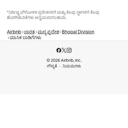
*ನಿರ್ದಿಷ್ಟ ಭೌಗೋಳಿಕ ಪ್ರದೇಶಗಳಿಗೆ ಮತ್ತು ಕೆಲವು ಸ್ಥಳಗಳಿಗೆ ಕೆಲವು
ಹೊರಗಿಡುವಿಕೆಗಳು ಅನ್ವಯವಾಗಬಹುದು.
Airbnb
ಭಾರತ
ಮಧ್ಯ ಪ್ರದೇಶ
Bhopal Division
ಮಾಸಿಕ ಬಾಡಿಗೆಗಳು
© 2026 Airbnb, Inc.
ಗೌಪ್ಯತೆ
ನಿಯಮಗಳು