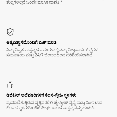
ಶುಲ್ಕಗಳಿಲ್ಲದೆ ಒಂದೇ ಮಾಸಿಕ ಪಾವತಿ.*
ಆತ್ಮವಿಶ್ವಾಸದೊಂದಿಗೆ ಬುಕ್ ಮಾಡಿ
ನಿಮ್ಮ ವಿಸ್ತೃತ ವಾಸ್ತವ್ಯದ ಸಮಯದಲ್ಲಿ ನಮ್ಮ ವಿಶ್ವಾಸಾರ್ಹ ಗೆಸ್ಟ್‌ಗಳ
ಸಮುದಾಯ ಮತ್ತು 24/7 ಬೆಂಬಲದಿಂದ ಪರಿಶೀಲಿಸಲಾಗಿದೆ.
ಡಿಜಿಟಲ್ ಅಲೆಮಾರಿಗಳಿಗೆ ಕೆಲಸ-ಸ್ನೇಹಿ ಸ್ಥಳಗಳು
ಪ್ರಯಾಣಿಸುತ್ತಿರುವ ವೃತ್ತಿಪರರೇ? ಹೈ-ಸ್ಪೀಡ್ ವೈಫೈ ಮತ್ತು ಮೀಸಲಾದ
ಕೆಲಸದ ಸ್ಥಳಗಳೊಂದಿಗೆ ದೀರ್ಘಕಾಲದ ವಾಸ್ತವ್ಯವನ್ನು ಹುಡುಕಿ.