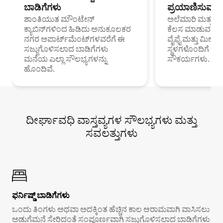
ಬಾಡಿಗೆಗಳು
ಪ್ರಯಾಣಿಸುವ ವೃತ
ಶಾಂತಿಯುತ ಮೌಂಟೇನ್
ಅಲೆಮಾರಿ ಮತ್ತು ದೂ
ಕ್ಯಾಬಿನ್‌ಗಳಿಂದ ಹಿಡಿದು ಅನುಕೂಲಕರ
ಕೆಲಸ ಮಾಡುವ ಪ್ರೊ
ನಗರ ಅಪಾರ್ಟ್‌ಮೆಂಟ್‌ಗಳವರೆಗೆ ಈ
ವೈಫೈ ಮತ್ತು ಮೀಸ
ಸಜ್ಜುಗೊಳಿಸಲಾದ ಬಾಡಿಗೆಗಳು
ಸ್ಥಳಗಳೊಂದಿಗೆ 
ಮನೆಯ ಎಲ್ಲಾ ಸೌಲಭ್ಯಗಳನ್ನು
ಸೌಕರ್ಯಗಳು.
ಹೊಂದಿವೆ.
ದೀರ್ಘಾವಧಿ ವಾಸ್ತವ್ಯಗಳ ಸೌಲಭ್ಯಗಳು ಮತ್ತು
ಸವಲತ್ತುಗಳು
ಫರ್ನಿಷ್ಡ್ ಬಾಡಿಗೆಗಳು
ಒಂದು ತಿಂಗಳು ಅಥವಾ ಅದಕ್ಕಿಂತ ಹೆಚ್ಚಿನ ಕಾಲ ಆರಾಮವಾಗಿ ವಾಸಿಸಲು
ಅಡುಗೆಮನೆ ಸೇರಿದಂತೆ ಸಂಪೂರ್ಣವಾಗಿ ಸಜ್ಜುಗೊಳಿಸಲಾದ ಬಾಡಿಗೆಗಳು