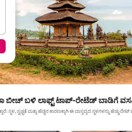
ಾ ಬೀಚ್ ಬಳಿ ಲಾಫ್ಟ್ ಟಾಪ್-ರೇಟೆಡ್ ಬಾಡಿಗೆ ವಸ
ುತ್ತಾರೆ: ಸ್ಥಳ, ಸ್ವಚ್ಛತೆ ಮತ್ತು ಹೆಚ್ಚಿನ ಕಾರಣಕ್ಕಾಗಿ ಈ ವಾಸ್ತವ್ಯದ ಸ್ಥಳಗಳನ್ನು ಹೆಚ್ಚು ರೇ