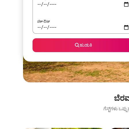
ಚೆಕ್-ಔಟ್
ಹುಡುಕಿ
ಬೆರವ
ಗೆಸ್ಟ್‌ಗಳು ಒಪ್ಪ