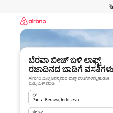
ವಿಷಯಕ್ಕೆ
ಹೋಗಿ
ಬೆರವಾ ಬೀಚ್ ಬಳಿ ಲಾಫ್ಟ್
ರಜಾದಿನದ ಬಾಡಿಗೆ ವಸತಿಗಳ
Airbnb ಯಲ್ಲಿ ಅನನ್ಯವಾದ ಲಾಫ್ಟ್ ಬಾಡಿಗೆಗಳನ್ನು ಹುಡುಕಿ
ಮತ್ತು ಬುಕ್ ಮಾಡಿ
ಸ್ಥಳ
ಫಲಿತಾಂಶಗಳು ಲಭ್ಯವಿರುವಾಗ, ಅಪ್ ಮತ್ತು ಡೌನ್ ಬಾಣದ ಕೀಲಿಗಳೊ
ಚೆಕ್-ಇನ್