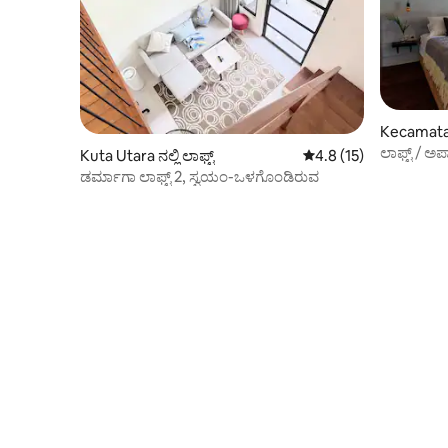
Kecamatan 
Kuta Utara ನಲ್ಲಿ ಲಾಫ್ಟ್
5 ರಲ್ಲಿ 4.8 ಸರಾಸರಿ ರೇಟಿ
4.8 (15)
ಡರ್ಮಾಗಾ ಲಾಫ್ಟ್ 2, ಸ್ವಯಂ-ಒಳಗೊಂಡಿರುವ