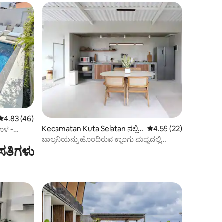
5 ರಲ್ಲಿ 4.83 ಸರಾಸರಿ ರೇಟಿಂಗ್, 46 ವಿಮರ್ಶೆಗಳು
4.83 (46)
Kecamatan Kuta Selatan ನಲ್ಲಿ
5 ರಲ್ಲಿ 4.59 ಸರಾಸರಿ ರೇಟಿ
4.59 (22)
ಕೊಳ -
ಲಾಫ್ಟ್
ಬಾಲ್ಕನಿಯನ್ನು ಹೊಂದಿರುವ ಕ್ಯಾಂಗು ಮಧ್ಯದಲ್ಲಿ
ಸತಿಗಳು
ಕಲಾತ್ಮಕ ಲಾಫ್ಟ್