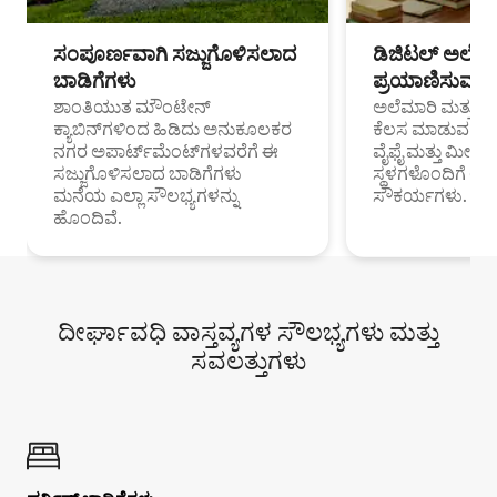
ಸಂಪೂರ್ಣವಾಗಿ ಸಜ್ಜುಗೊಳಿಸಲಾದ
ಡಿಜಿಟಲ್ ಅಲೆಮಾ
ಬಾಡಿಗೆಗಳು
ಪ್ರಯಾಣಿಸುವ ವೃತ
ಶಾಂತಿಯುತ ಮೌಂಟೇನ್
ಅಲೆಮಾರಿ ಮತ್ತು ದೂ
ಕ್ಯಾಬಿನ್‌ಗಳಿಂದ ಹಿಡಿದು ಅನುಕೂಲಕರ
ಕೆಲಸ ಮಾಡುವ ಪ್ರೊ
ನಗರ ಅಪಾರ್ಟ್‌ಮೆಂಟ್‌ಗಳವರೆಗೆ ಈ
ವೈಫೈ ಮತ್ತು ಮೀಸ
ಸಜ್ಜುಗೊಳಿಸಲಾದ ಬಾಡಿಗೆಗಳು
ಸ್ಥಳಗಳೊಂದಿಗೆ 
ಮನೆಯ ಎಲ್ಲಾ ಸೌಲಭ್ಯಗಳನ್ನು
ಸೌಕರ್ಯಗಳು.
ಹೊಂದಿವೆ.
ದೀರ್ಘಾವಧಿ ವಾಸ್ತವ್ಯಗಳ ಸೌಲಭ್ಯಗಳು ಮತ್ತು
ಸವಲತ್ತುಗಳು