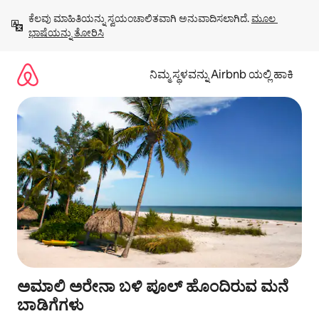
ವಿಷಯಕ್ಕೆ
ಕೆಲವು ಮಾಹಿತಿಯನ್ನು ಸ್ವಯಂಚಾಲಿತವಾಗಿ ಅನುವಾದಿಸಲಾಗಿದೆ. 
ಮೂಲ 
ಹೋಗಿ
ಭಾಷೆಯನ್ನು ತೋರಿಸಿ
ನಿಮ್ಮ ಸ್ಥಳವನ್ನು Airbnb ಯಲ್ಲಿ ಹಾಕಿ
ಅಮಾಲಿ ಅರೇನಾ ಬಳಿ ಪೂಲ್ ಹೊಂದಿರುವ ಮನೆ
ಬಾಡಿಗೆಗಳು