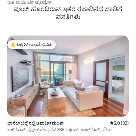
ರಾಕಿ ಪಾಯಿಂಟ್ ಪ್ಯಾರಡೈಸ್
ಪೂಲ್‌ ಹೊಂದಿರುವ ಇತರ ರಜಾದಿನದ ಬಾಡಿಗೆ
ವಸತಿಗಳು
ಗೆಸ್ಟ್‌ಗಳ ಅಚ್ಚುಮೆಚ್ಚಿನದು
ಗೆಸ್ಟ್‌ಗಳಿಗೆ ಅತಿ ಹೆಚ್ಚು ಅಚ್ಚುಮೆಚ್ಚಿನದು
ಚಾನೆಲ್ ಜಿಲ್ಲೆ ನಲ್ಲಿ ಅಪಾರ್ಟ್‌ಮಂಟ್
5 ರಲ್ಲಿ 5.0 ಸರ
5.0 (33)
ಲಕ್ಸ್ ಟಾಪ್-ಫ್ಲೋರ್ ಬೇಫ್ರಂಟ್ 2BR | ಪೂಲ್, ಹಾಟ್ ಟಬ್, ಸೌನಾ