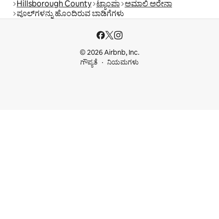
Hillsborough County
ಟ್ಯಾಂಪಾ
ಅಮಾಲಿ ಅರೇನಾ
ಪೂಲ್‍ಗಳನ್ನು ಹೊಂದಿರುವ ಬಾಡಿಗೆಗಳು
© 2026 Airbnb, Inc.
ಗೌಪ್ಯತೆ
ನಿಯಮಗಳು