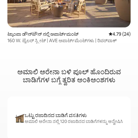
ಟ್ಯಾಂಪಾ ಡೌನ್‌ಟೌನ್ ನಲ್ಲಿ ಅಪಾರ್ಟ್‌ಮಂಟ್
5 ರಲ್ಲಿ 4.79 ಸರ
4.79 (24)
160 W. ಟೈಲರ್ ಸ್ಟ್ರೀಟ್ | AVE ಅಪಾರ್ಟ್‌ಮೆಂಟ್‌ಗಳು | ರಿವರ್‌ವಾಕ್
ಅಮಾಲಿ ಅರೇನಾ ಬಳಿ ಪೂಲ್ ಹೊಂದಿರುವ
ಬಾಡಿಗೆಗಳ ಬಗ್ಗೆ ತ್ವರಿತ ಅಂಕಿಅಂಶಗಳು
ಒಟ್ಟು ರಜಾದಿನದ ಬಾಡಿಗೆ ವಸತಿಗಳು
ಅಮಾಲಿ ಅರೇನಾ ನಲ್ಲಿ 120 ರಜಾದಿನದ ಬಾಡಿಗೆಗಳನ್ನು ಅನ್ವೇಷಿಸಿ