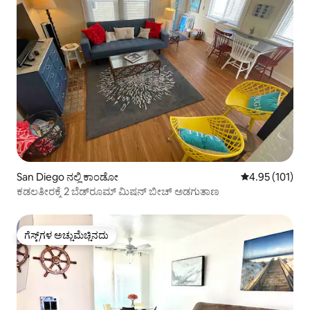
San Diego ನಲ್ಲಿ ಕಾಂಡೋ
5 ರಲ್ಲಿ 4.95 ಸರಾ
4.95 (101)
ಕಡಲತೀರಕ್ಕೆ 2 ಬೆಡ್‌ರೂಮ್ ಮಿಷನ್ ಬೀಚ್ ಅಡಗುತಾಣ
ಗೆಸ್ಟ್‌ಗಳ ಅಚ್ಚುಮೆಚ್ಚಿನದು
ಗೆಸ್ಟ್‌ಗಳ ಅಚ್ಚುಮೆಚ್ಚಿನದು