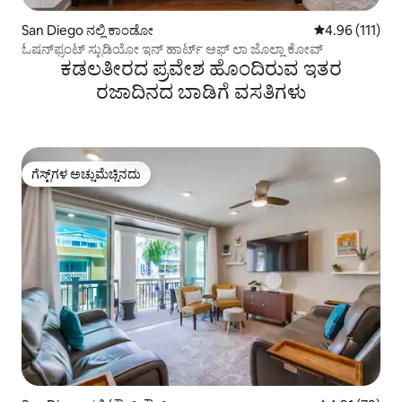
San Diego ನಲ್ಲಿ ಕಾಂಡೋ
5 ರಲ್ಲಿ 4.96 ಸರಾ
4.96 (111)
ಓಷನ್‌ಫ್ರಂಟ್ ಸ್ಟುಡಿಯೋ ಇನ್ ಹಾರ್ಟ್ ಆಫ್ ಲಾ ಜೊಲ್ಲಾ ಕೋವ್
ಕಡಲತೀರದ ಪ್ರವೇಶ ಹೊಂದಿರುವ ಇತರ
ರಜಾದಿನದ ಬಾಡಿಗೆ ವಸತಿಗಳು
ಗೆಸ್ಟ್‌ಗಳ ಅಚ್ಚುಮೆಚ್ಚಿನದು
ಗೆಸ್ಟ್‌ಗಳ ಅಚ್ಚುಮೆಚ್ಚಿನದು