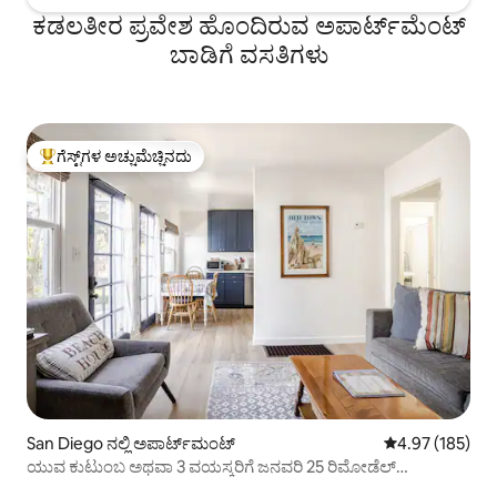
ಕಡಲತೀರ ಪ್ರವೇಶ ಹೊಂದಿರುವ ಅಪಾರ್ಟ್‌ಮೆಂಟ್
ಬಾಡಿಗೆ ವಸತಿಗಳು
ಗೆಸ್ಟ್‌ಗಳ ಅಚ್ಚುಮೆಚ್ಚಿನದು
ಗೆಸ್ಟ್‌ಗಳಿಗೆ ಅತಿ ಹೆಚ್ಚು ಅಚ್ಚುಮೆಚ್ಚಿನದು
San Diego ನಲ್ಲಿ ಅಪಾರ್ಟ್‌ಮಂಟ್
5 ರಲ್ಲಿ 4.97 ಸರಾ
4.97 (185)
ಯುವ ಕುಟುಂಬ ಅಥವಾ 3 ವಯಸ್ಕರಿಗೆ ಜನವರಿ 25 ರಿಮೋಡೆಲ್
ಅಪಾರ್ಟ್‌ಮೆಂಟ್