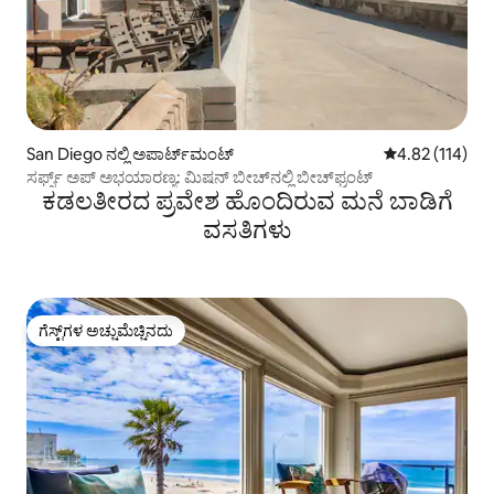
San Diego ನಲ್ಲಿ ಅಪಾರ್ಟ್‌ಮಂಟ್
5 ರಲ್ಲಿ 4.82 ಸರಾ
4.82 (114)
ಸರ್ಫ್ಸ್ ಅಪ್ ಅಭಯಾರಣ್ಯ: ಮಿಷನ್ ಬೀಚ್‌ನಲ್ಲಿ ಬೀಚ್‌ಫ್ರಂಟ್
ಕಡಲತೀರದ ಪ್ರವೇಶ ಹೊಂದಿರುವ ಮನೆ ಬಾಡಿಗೆ
ವಸತಿಗಳು
ಗೆಸ್ಟ್‌ಗಳ ಅಚ್ಚುಮೆಚ್ಚಿನದು
ಗೆಸ್ಟ್‌ಗಳ ಅಚ್ಚುಮೆಚ್ಚಿನದು