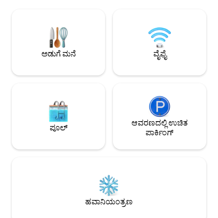
ಅವಕಾಶವನ್ನು ಅನುಮತಿಸುತ್ತದೆ. ಕಡಲತೀರ, ಕೊಲ್ಲಿ
ಕಡಲತೀರದ ವಾಲಿಬಾಲ್, 
ಮತ್ತು ಪಾರ್ಕ್‌ಗೆ ಒಂದು ಬ್ಲಾಕ್ ಮತ್ತು ಕಾಫಿ
ಸರ್ಫಿಂಗ್‌ನಲ್ಲಿ ತೊಡಗಿಸ
ಅಂಗಡಿಗಳು, ರೆಸ್ಟೋರೆಂಟ್‌ಗಳು ಮತ್ತು ಬಾರ್‌ಗಳಿಗೆ
ಕಳೆಯಿರಿ ಮತ್ತು ಸೂರ್ಯ 
ನಡೆಯುವ ದೂರ. ಸ್ಯಾನ್ ಡಿಯಾಗೋ ನೀಡುವ
ಛಾವಣಿಯ ಮೇಲೆ ಹಿಂತ
ಎಲ್ಲದಕ್ಕೂ ನೀವು ಎಷ್ಟು ಹತ್ತಿರವಾಗಿದ್ದೀರಿ ಎಂಬುದನ್ನು
ಬೋರ್ಡ್‌ವಾಕ್‌ನಲ್ಲಿ ನ
ನೀವು ಇಷ್ಟಪಡುತ್ತೀರಿ!
ಅಲೆಗಳನ್ನು ಆಲಿಸಿ.
ಅಡುಗೆ ಮನೆ
ವೈಫೈ
ಆವರಣದಲ್ಲಿ ಉಚಿತ
ಪೂಲ್
ಪಾರ್ಕಿಂಗ್
ಹವಾನಿಯಂತ್ರಣ