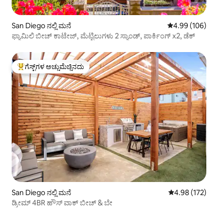
San Diego ನಲ್ಲಿ ಮನೆ
5 ರಲ್ಲಿ 4.99 ಸರಾ
4.99 (106)
ಫ್ಯಾಮಿಲಿ ಬೀಚ್ ಕಾಟೇಜ್, ಮೆಟ್ಟಿಲುಗಳು 2 ಸ್ಯಾಂಡ್, ಪಾರ್ಕಿಂಗ್ x2, ಡೆಕ್
ಗೆಸ್ಟ್‌ಗಳ ಅಚ್ಚುಮೆಚ್ಚಿನದು
ಗೆಸ್ಟ್‌ಗಳಿಗೆ ಅತಿ ಹೆಚ್ಚು ಅಚ್ಚುಮೆಚ್ಚಿನದು
San Diego ನಲ್ಲಿ ಮನೆ
5 ರಲ್ಲಿ 4.98 ಸರಾ
4.98 (172)
ಡ್ರೀಮ್ 4BR ಹೌಸ್ ವಾಕ್ ಬೀಚ್ & ಬೇ