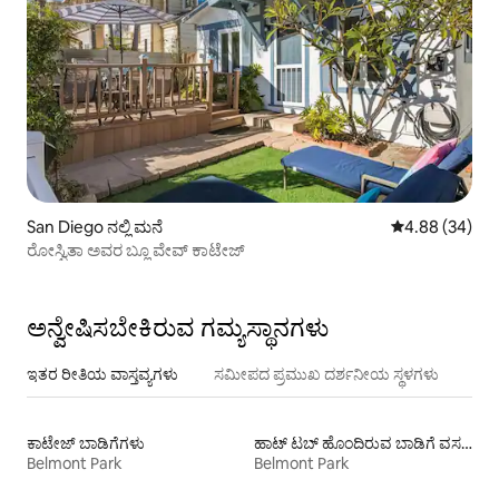
San Diego ನಲ್ಲಿ ಮನೆ
5 ರಲ್ಲಿ 4.88 ಸರ
4.88 (34)
ರೋಸ್ವಿತಾ ಅವರ ಬ್ಲೂ ವೇವ್ ಕಾಟೇಜ್
ಅನ್ವೇಷಿಸಬೇಕಿರುವ ಗಮ್ಯಸ್ಥಾನಗಳು
ಇತರ ರೀತಿಯ ವಾಸ್ತವ್ಯಗಳು
ಸಮೀಪದ ಪ್ರಮುಖ ದರ್ಶನೀಯ ಸ್ಥಳಗಳು
ಕಾಟೇಜ್‌ ಬಾಡಿಗೆಗಳು
ಹಾಟ್ ಟಬ್ ಹೊಂದಿರುವ ಬಾಡಿಗೆ ವಸತಿಗಳು
Belmont Park
Belmont Park