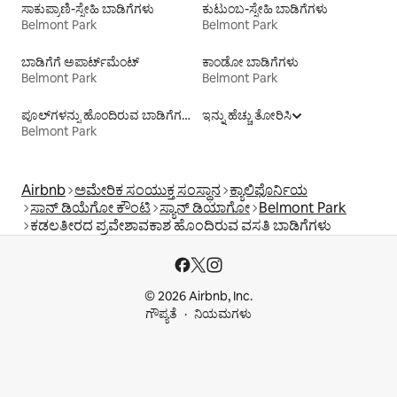
ಸಾಕುಪ್ರಾಣಿ-ಸ್ನೇಹಿ ಬಾಡಿಗೆಗಳು
ಕುಟುಂಬ-ಸ್ನೇಹಿ ಬಾಡಿಗೆಗಳು
Belmont Park
Belmont Park
ಬಾಡಿಗೆಗೆ ಅಪಾರ್ಟ್‌ಮೆಂಟ್‌
ಕಾಂಡೋ ಬಾಡಿಗೆಗಳು
Belmont Park
Belmont Park
ಪೂಲ್‍ಗಳನ್ನು ಹೊಂದಿರುವ ಬಾಡಿಗೆಗಳು
ಇನ್ನು ಹೆಚ್ಚು ತೋರಿಸಿ
Belmont Park
Airbnb
ಅಮೇರಿಕ ಸಂಯುಕ್ತ ಸಂಸ್ಥಾನ
ಕ್ಯಾಲಿಫೊರ್ನಿಯ
ಸಾನ್ ಡಿಯೆಗೋ ಕೌಂಟಿ
ಸ್ಯಾನ್ ಡಿಯಾಗೋ
Belmont Park
ಕಡಲತೀರದ ಪ್ರವೇಶಾವಕಾಶ ಹೊಂದಿರುವ ವಸತಿ ಬಾಡಿಗೆಗಳು
© 2026 Airbnb, Inc.
ಗೌಪ್ಯತೆ
ನಿಯಮಗಳು