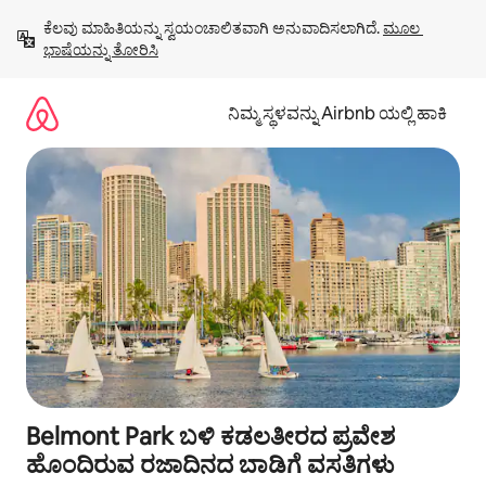
ವಿಷಯಕ್ಕೆ
ಕೆಲವು ಮಾಹಿತಿಯನ್ನು ಸ್ವಯಂಚಾಲಿತವಾಗಿ ಅನುವಾದಿಸಲಾಗಿದೆ. 
ಮೂಲ 
ಹೋಗಿ
ಭಾಷೆಯನ್ನು ತೋರಿಸಿ
ನಿಮ್ಮ ಸ್ಥಳವನ್ನು Airbnb ಯಲ್ಲಿ ಹಾಕಿ
Belmont Park ಬಳಿ ಕಡಲತೀರದ ಪ್ರವೇಶ
ಹೊಂದಿರುವ ರಜಾದಿನದ ಬಾಡಿಗೆ ವಸತಿಗಳು