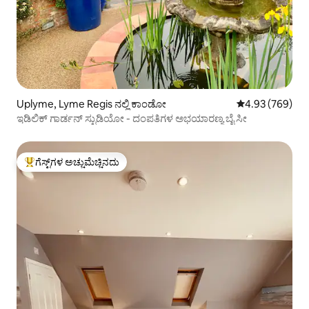
Uplyme, Lyme Regis ನಲ್ಲಿ ಕಾಂಡೋ
5 ರಲ್ಲಿ 4.93 ಸರಾ
4.93 (769)
ಇಡಿಲಿಕ್ ಗಾರ್ಡನ್ ಸ್ಟುಡಿಯೋ - ದಂಪತಿಗಳ ಅಭಯಾರಣ್ಯ ಬೈ ಸೀ
ಗೆಸ್ಟ್‌ಗಳ ಅಚ್ಚುಮೆಚ್ಚಿನದು
ಗೆಸ್ಟ್‌ಗಳಿಗೆ ಅತಿ ಹೆಚ್ಚು ಅಚ್ಚುಮೆಚ್ಚಿನದು