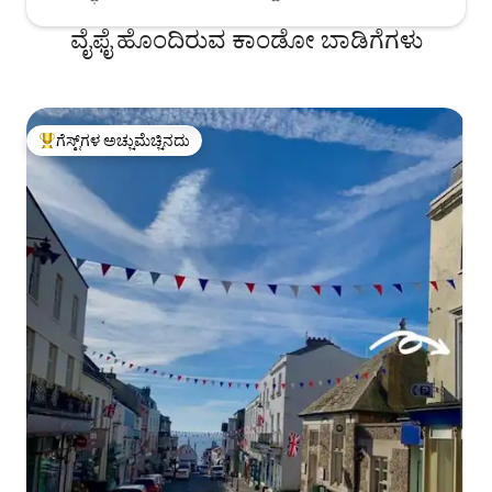
ವೈಫೈ ಹೊಂದಿರುವ ಕಾಂಡೋ ಬಾಡಿಗೆಗಳು
ಗೆಸ್ಟ್‌ಗಳ ಅಚ್ಚುಮೆಚ್ಚಿನದು
ಗೆಸ್ಟ್‌ಗಳಿಗೆ ಅತಿ ಹೆಚ್ಚು ಅಚ್ಚುಮೆಚ್ಚಿನದು