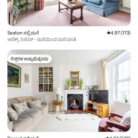
Seaton ನಲ್ಲಿ ಮನೆ
5 ರಲ್ಲಿ 4.97 ಸರಾ
4.97 (173)
ಅನೆಕ್ಸ್, ಸೀಟನ್ - ಮನೆಯಿಂದ ಮನೆ ವಸತಿ
ಗೆಸ್ಟ್‌ಗಳ ಅಚ್ಚುಮೆಚ್ಚಿನದು
ಗೆಸ್ಟ್‌ಗಳ ಅಚ್ಚುಮೆಚ್ಚಿನದು