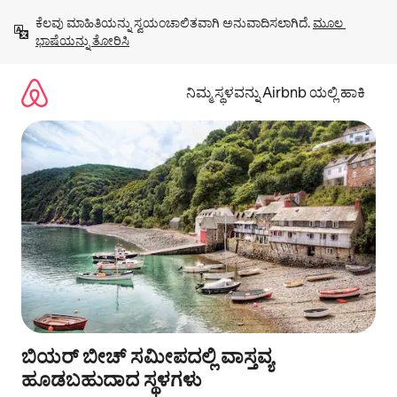
ವಿಷಯಕ್ಕೆ
ಕೆಲವು ಮಾಹಿತಿಯನ್ನು ಸ್ವಯಂಚಾಲಿತವಾಗಿ ಅನುವಾದಿಸಲಾಗಿದೆ. 
ಮೂಲ 
ಹೋಗಿ
ಭಾಷೆಯನ್ನು ತೋರಿಸಿ
ನಿಮ್ಮ ಸ್ಥಳವನ್ನು Airbnb ಯಲ್ಲಿ ಹಾಕಿ
ಬಿಯರ್ ಬೀಚ್ ಸಮೀಪದಲ್ಲಿ ವಾಸ್ತವ್ಯ
ಹೂಡಬಹುದಾದ ಸ್ಥಳಗಳು