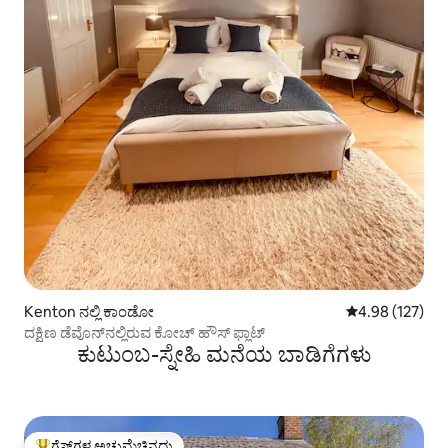
Kenton ನಲ್ಲಿ ಕಾಂಡೋ
5 ರಲ್ಲಿ 4.98 ಸರಾ
4.98 (127)
ದಕ್ಷಿಣ ಡೆವೊನ್‌ನಲ್ಲಿರುವ ಕೋಚ್ ಹೌಸ್ ಫ್ಲಾಟ್
ಕುಟುಂಬ-ಸ್ನೇಹಿ ಮನೆಯ ಬಾಡಿಗೆಗಳು
ಗೆಸ್ಟ್‌ಗಳ ಅಚ್ಚುಮೆಚ್ಚಿನದು