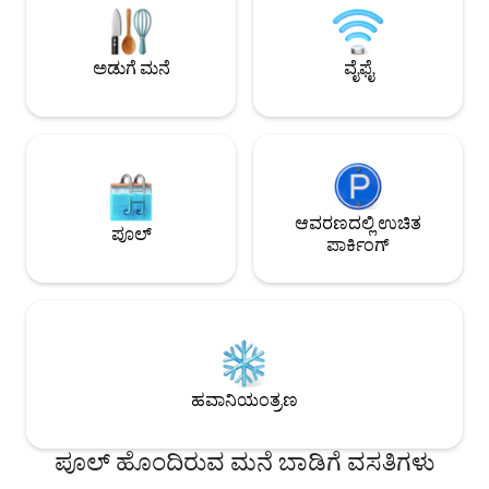
ಹೊಂದಿದೆ. 🚙ಕಾರನ್ನು ನಿಲ್ಲಿಸಿ ಮತ್ತು ದ್ವೀಪದ
ಅಂಗಡಿಗಳು ಅಥವಾ ಪ್ಯಾಡಲ್ ಬೋರ್ಡ್/ಕಯಾಕ್
ಸಾಹಸಗಳು ಪ್ರಾರಂಭವಾಗಲ
ಡೆಲಿವರಿ ಸೌಲಭ್ಯವಿದೆ, ಐತಿಹಾಸಿಕ ಟ್ರೇಲ್‌ಗೆ
6-ವ್ಯಕ್ತಿಗಳ ಗಾಲ್ಫ್ ಕಾರ
ಹೋಗಬಹುದು. ಬೇ ಫ್ರಂಟ್ ಬೀಚ್ ಮತ್ತು ಅಮ್ಮಾ
ಅಡುಗೆ ಮನೆ
ವೈಫೈ
ಮಾರಿಯಾ ಪಿಯರ್‌ಗೆ ಅಥವಾ ವಿಶ್ವದ ಅತ್ಯಂತ
ಸುಂದರವಾದ ಬೀಚ್‌ಗಳಲ್ಲಿ ಒಂದು ಎಂದು
ಆಯ್ಕೆಯಾದ "ಬೀನ್ ಪಾಯಿಂಟ್"ಗೆ 7 ನಿಮಿಷಗಳ
ನಡಿಗೆ.
ಆವರಣದಲ್ಲಿ ಉಚಿತ
ಪೂಲ್
ಪಾರ್ಕಿಂಗ್
ಹವಾನಿಯಂತ್ರಣ
ಪೂಲ್ ಹೊಂದಿರುವ ಮನೆ ಬಾಡಿಗೆ ವಸತಿಗಳು