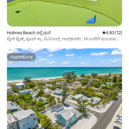
Holmes Beach ನಲ್ಲಿ ಮನೆ
5 ರಲ್ಲಿ 4.83 ಸರ
4.83 (12)
ಟ್ವಿನ್ ಟೈಡ್ಸ್, ಪೂಲ್ ಸ್ಪಾ, ಮಿನಿಗಾಲ್ಫ್, ಗಾಲ್ಫ್‌ಕಾರ್ಟ್, 14 ಜನರಿಗೆ ಮಲಗುವ
ವ್ಯವಸ್ಥೆ
ಸೂಪರ್‌ಹೋಸ್ಟ್
ಸೂಪರ್‌ಹೋಸ್ಟ್