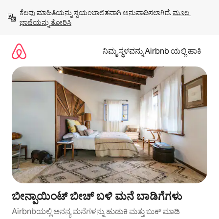
ವಿಷಯಕ್ಕೆ
ಕೆಲವು ಮಾಹಿತಿಯನ್ನು ಸ್ವಯಂಚಾಲಿತವಾಗಿ ಅನುವಾದಿಸಲಾಗಿದೆ. 
ಮೂಲ 
ಹೋಗಿ
ಭಾಷೆಯನ್ನು ತೋರಿಸಿ
ನಿಮ್ಮ ಸ್ಥಳವನ್ನು Airbnb ಯಲ್ಲಿ ಹಾಕಿ
ಬೀನ್ಪಾಯಿಂಟ್ ಬೀಚ್ ಬಳಿ ಮನೆ ಬಾಡಿಗೆಗಳು
Airbnbಯಲ್ಲಿ ಅನನ್ಯ ಮನೆಗಳನ್ನು ಹುಡುಕಿ ಮತ್ತು ಬುಕ್ ಮಾಡಿ