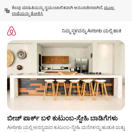
ವಿಷಯಕ್ಕೆ
ಕೆಲವು ಮಾಹಿತಿಯನ್ನು ಸ್ವಯಂಚಾಲಿತವಾಗಿ ಅನುವಾದಿಸಲಾಗಿದೆ. 
ಮೂಲ 
ಹೋಗಿ
ಭಾಷೆಯನ್ನು ತೋರಿಸಿ
ನಿಮ್ಮ ಸ್ಥಳವನ್ನು Airbnb ಯಲ್ಲಿ ಹಾಕಿ
ಬೀಚ್ ಪಾರ್ಕ್ ಬಳಿ ಕುಟುಂಬ-ಸ್ನೇಹಿ ಬಾಡಿಗೆಗಳು
Airbnb ಯಲ್ಲಿ ಅನನ್ಯವಾದ ಕುಟುಂಬ-ಸ್ನೇಹಿ ಮನೆಗಳನ್ನು ಹುಡುಕಿ ಮತ್ತು