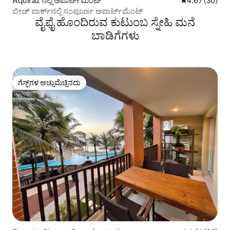
Aquiraz ನಲ್ಲಿ ಅಪಾರ್ಟ್‌ಮಂಟ್
5 ರಲ್ಲಿ 4.67 ಸರ
4.67 (30)
ಬೀಚ್ ಪಾರ್ಕ್‌ನಲ್ಲಿ ಸಂಪೂರ್ಣ ಅಪಾರ್ಟ್‌ಮೆಂಟ್
ವೈಫೈ ಹೊಂದಿರುವ ಕುಟುಂಬ ಸ್ನೇಹಿ ಮನೆ
ಬಾಡಿಗೆಗಳು
ಗೆಸ್ಟ್‌ಗಳ ಅಚ್ಚುಮೆಚ್ಚಿನದು
ಗೆಸ್ಟ್‌ಗಳ ಅಚ್ಚುಮೆಚ್ಚಿನದು