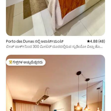
Porto das Dunas ನಲ್ಲಿ ಅಪಾರ್ಟ್‌ಮಂಟ್
5 ರಲ್ಲಿ 4.88 ಸರ
4.88 (48)
ಬೀಚ್ ಪಾರ್ಕ್‌ನಿಂದ 300 ಮೀಟರ್ ದೂರದಲ್ಲಿರುವ ಸ್ಟುಡಿಯೋ ವಿಲ್ಲಾ ಡೊ
ಪೋರ್ಟೊ ಸೂಟ್‌ಗಳು
ಗೆಸ್ಟ್‌ಗಳ ಅಚ್ಚುಮೆಚ್ಚಿನದು
ಗೆಸ್ಟ್‌ಗಳಿಗೆ ಅತಿ ಹೆಚ್ಚು ಅಚ್ಚುಮೆಚ್ಚಿನದು