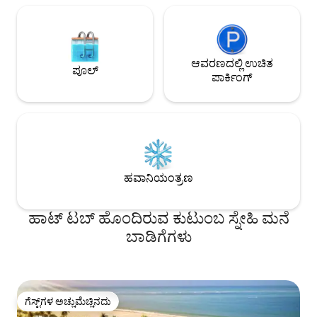
ಆವರಣದಲ್ಲಿ ಉಚಿತ
ಪೂಲ್
ಪಾರ್ಕಿಂಗ್
ಹವಾನಿಯಂತ್ರಣ
ಹಾಟ್ ಟಬ್ ಹೊಂದಿರುವ ಕುಟುಂಬ ಸ್ನೇಹಿ ಮನೆ
ಬಾಡಿಗೆಗಳು
ಗೆಸ್ಟ್‌ಗಳ ಅಚ್ಚುಮೆಚ್ಚಿನದು
ಗೆಸ್ಟ್‌ಗಳ ಅಚ್ಚುಮೆಚ್ಚಿನದು