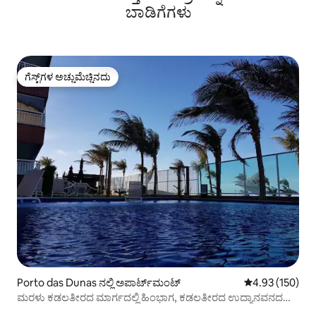
ಬಾಡಿಗೆಗಳು
ಗೆಸ್ಟ್‌ಗಳ ಅಚ್ಚುಮೆಚ್ಚಿನದು
ಗೆಸ್ಟ್‌ಗಳ ಅಚ್ಚುಮೆಚ್ಚಿನದು
Porto das Dunas ನಲ್ಲಿ ಅಪಾರ್ಟ್‌ಮಂಟ್
5 ರಲ್ಲಿ 4.93 ಸರಾ
4.93 (150)
ಮರಳು ಕಡಲತೀರದ ಮಾರ್ಗದಲ್ಲಿ ಹಿಂಭಾಗ, ಕಡಲತೀರದ ಉದ್ಯಾನವನದ
ಬಳಿ