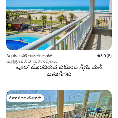
Aquiraz ನಲ್ಲಿ ಅಪಾರ್ಟ್‌ಮಂಟ್
5 ರಲ್ಲಿ 5.0 ಸ
5.0 (8)
ಡ್ಯುಪ್ಲೆಕ್ಸ್ ಕವರೇಜ್, ಮರಳಿನಲ್ಲಿ ಕಾಲು
ಪೂಲ್ ಹೊಂದಿರುವ ಕುಟುಂಬ ಸ್ನೇಹಿ ಮನೆ
ಬಾಡಿಗೆಗಳು
ಗೆಸ್ಟ್‌ಗಳ ಅಚ್ಚುಮೆಚ್ಚಿನದು
ಗೆಸ್ಟ್‌ಗಳ ಅಚ್ಚುಮೆಚ್ಚಿನದು