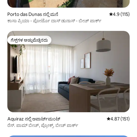
Porto das Dunas ನಲ್ಲಿ ಮನೆ
5 ರಲ್ಲಿ 4.9 ಸರಾ
4.9 (115)
ಕಾಸಾ ಪ್ರಿಯಾ - ಪೋರ್ಟೊ ದಾಸ್ ಡುನಾಸ್ - ಬೀಚ್ ಪಾರ್ಕ್
ಗೆಸ್ಟ್‌ಗಳ ಅಚ್ಚುಮೆಚ್ಚಿನದು
ಗೆಸ್ಟ್‌ಗಳ ಅಚ್ಚುಮೆಚ್ಚಿನದು
Aquiraz ನಲ್ಲಿ ಅಪಾರ್ಟ್‌ಮಂಟ್
5 ರಲ್ಲಿ 4.87 ಸರಾ
4.87 (151)
ರೆಸ್. ಪಾಮ್ ಬೀಚ್, ಪ್ರೋಕ್ಸ್. ಬೀಚ್ ಪಾರ್ಕ್