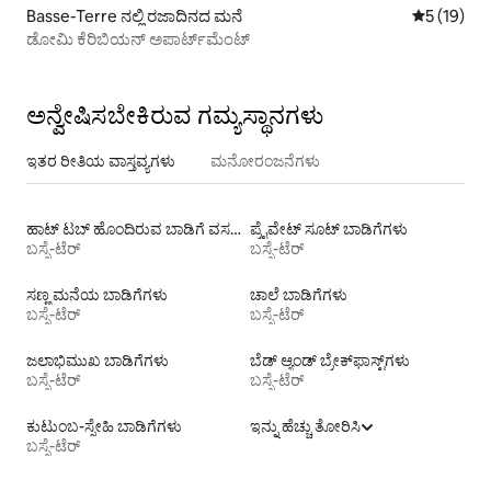
Basse-Terre ನಲ್ಲಿ ರಜಾದಿನದ ಮನೆ
5 ರಲ್ಲಿ 5 ಸ
5 (19)
ಡೋಮಿ ಕೆರಿಬಿಯನ್ ಅಪಾರ್ಟ್‌ಮೆಂಟ್
ಅನ್ವೇಷಿಸಬೇಕಿರುವ ಗಮ್ಯಸ್ಥಾನಗಳು
ಇತರ ರೀತಿಯ ವಾಸ್ತವ್ಯಗಳು
ಮನೋರಂಜನೆಗಳು
ಹಾಟ್ ಟಬ್ ಹೊಂದಿರುವ ಬಾಡಿಗೆ ವಸತಿಗಳು
ಪ್ರೈವೇಟ್ ಸೂಟ್ ಬಾಡಿಗೆಗಳು
ಬಸ್ಸೆ-ಟೆರ್
ಬಸ್ಸೆ-ಟೆರ್
ಸಣ್ಣ ಮನೆಯ ಬಾಡಿಗೆಗಳು
ಚಾಲೆ ಬಾಡಿಗೆಗಳು
ಬಸ್ಸೆ-ಟೆರ್
ಬಸ್ಸೆ-ಟೆರ್
ಜಲಾಭಿಮುಖ ಬಾಡಿಗೆಗಳು
ಬೆಡ್ ಆ್ಯಂಡ್ ಬ್ರೇಕ್‌ಫಾಸ್ಟ್‌ಗಳು
ಬಸ್ಸೆ-ಟೆರ್
ಬಸ್ಸೆ-ಟೆರ್
ಕುಟುಂಬ-ಸ್ನೇಹಿ ಬಾಡಿಗೆಗಳು
ಇನ್ನು ಹೆಚ್ಚು ತೋರಿಸಿ
ಬಸ್ಸೆ-ಟೆರ್