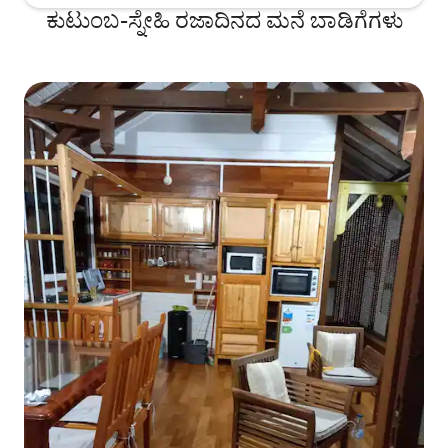
ಕುಟುಂಬ-ಸ್ನೇಹಿ ರಜಾದಿನದ ಮನೆ ಬಾಡಿಗೆಗಳು