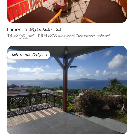
Lamentin ನಲ್ಲಿ ರಜಾದಿನದ ಮನೆ
T4 ಮಲ್ಟಿಪ್ಲೈಂಟ್ - PRM ಗಳಿಗೆ ಸೂಕ್ತವಾದ ವಿಶಾಲವಾದ ಕಾಟೇಜ್
ಗೆಸ್ಟ್‌ಗಳ ಅಚ್ಚುಮೆಚ್ಚಿನದು
ಗೆಸ್ಟ್‌ಗಳ ಅಚ್ಚುಮೆಚ್ಚಿನದು