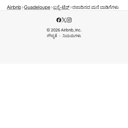
Airbnb
Guadeloupe
ಬಸ್ಸೆ-ಟೆರ್
ರಜಾದಿನದ ಮನೆ ಬಾಡಿಗೆಗಳು
© 2026 Airbnb, Inc.
ಗೌಪ್ಯತೆ
ನಿಯಮಗಳು