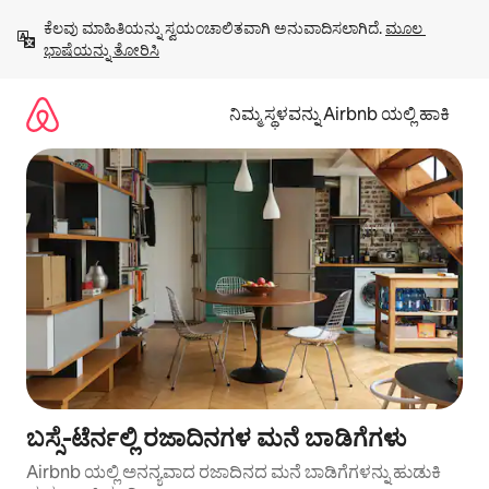
ವಿಷಯಕ್ಕೆ
ಕೆಲವು ಮಾಹಿತಿಯನ್ನು ಸ್ವಯಂಚಾಲಿತವಾಗಿ ಅನುವಾದಿಸಲಾಗಿದೆ. 
ಮೂಲ 
ಹೋಗಿ
ಭಾಷೆಯನ್ನು ತೋರಿಸಿ
ನಿಮ್ಮ ಸ್ಥಳವನ್ನು Airbnb ಯಲ್ಲಿ ಹಾಕಿ
ಬಸ್ಸೆ-ಟೆರ್ನಲ್ಲಿ ರಜಾದಿನಗಳ ಮನೆ ಬಾಡಿಗೆಗಳು
Airbnb ಯಲ್ಲಿ ಅನನ್ಯವಾದ ರಜಾದಿನದ ಮನೆ ಬಾಡಿಗೆಗಳನ್ನು ಹುಡುಕಿ