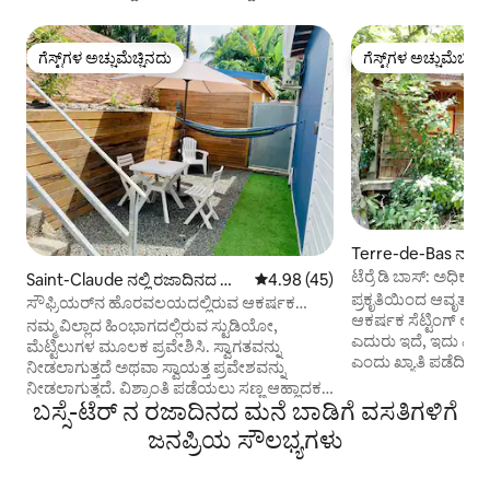
ಗೆಸ್ಟ್‌ಗಳ ಅಚ್ಚುಮೆಚ್ಚಿನದು
ಗೆಸ್ಟ್‌ಗಳ ಅಚ್ಚುಮೆಚ್ಚಿನ
ಗೆಸ್ಟ್‌ಗಳ ಅಚ್ಚುಮೆಚ್ಚಿನದು
ಗೆಸ್ಟ್‌ಗಳ ಅಚ್ಚುಮೆಚ್ಚಿನ
Terre-de-Bas ನಲ್ಲಿ
ನೆ
ಟೆರ್ರೆ ಡಿ ಬಾಸ್: ಅಧಿಕೃ
Saint-Claude ನಲ್ಲಿ ರಜಾದಿನದ ಮ
5 ರಲ್ಲಿ 4.98 ಸರಾಸರಿ ರೇಟಿಂಗ್, 45 ವಿ
4.98 (45)
ಪ್ರಕೃತಿಯಿಂದ ಆವೃ
ನೆ
ಸೌಫ್ರಿಯರ್‌ನ ಹೊರವಲಯದಲ್ಲಿರುವ ಆಕರ್ಷಕ
ಆಕರ್ಷಕ ಸೆಟ್ಟಿಂಗ್ ಅನ್
ಸ್ಟುಡಿಯೋ 1/2 p
ನಮ್ಮ ವಿಲ್ಲಾದ ಹಿಂಭಾಗದಲ್ಲಿರುವ ಸ್ಟುಡಿಯೋ,
ಎದುರು ಇದೆ, ಇದು ವಿಶ್
ಮೆಟ್ಟಿಲುಗಳ ಮೂಲಕ ಪ್ರವೇಶಿಸಿ. ಸ್ವಾಗತವನ್ನು
ಎಂದು ಖ್ಯಾತಿ ಪಡೆದಿದೆ. ಈ ಕ್ರಿಯೋಲ್ ಗುಡಿಸಲು
ನೀಡಲಾಗುತ್ತದೆ ಅಥವಾ ಸ್ವಾಯತ್ತ ಪ್ರವೇಶವನ್ನು
ಪರಿಸರ ಸ್ನೇಹಿಯಾಗಿದೆ ಏ
ನೀಡಲಾಗುತ್ತದೆ. ವಿಶ್ರಾಂತಿ ಪಡೆಯಲು ಸಣ್ಣ ಆಹ್ಲಾದಕರ
ನೀರು ಮತ್ತು ವಿದ್ಯುತ್‌ನ
ಬಸ್ಸೆ-ಟೆರ್ ನ ರಜಾದಿನದ ಮನೆ ಬಾಡಿಗೆ ವಸತಿಗಳಿಗೆ
ಅಂಗಳವನ್ನು ವ್ಯವಸ್ಥೆಗೊಳಿಸಲಾಗಿದೆ. BZ ಸೋಫಾ
ನೀರು ಮತ್ತು ಸೌರ ವಿದ್ಯುತ್). ಹಸಿರು ಸೆಟ್ಟಿಂಗ
ಹಾಸಿಗೆ, ಮಿನಿ ಲಿವಿಂಗ್ ರೂಮ್, ಊಟದ ಪ್ರದೇಶ
ಜನಪ್ರಿಯ ಸೌಲಭ್ಯಗಳು
ರೂಮ್ ತಾಪಮಾನದಲ್ಲಿ
ಮತ್ತು ಸುಸಜ್ಜಿತ ಅಡುಗೆಮನೆ ಹೊಂದಿರುವ ಹೊಸ
ದೃಶ್ಯಾವಳಿಗಳ ಖಾತರಿಪ
ಮತ್ತು ಆಕರ್ಷಕ ಸ್ಟುಡಿಯೋ. ಹಸಿರು ಪ್ರವಾಸೋದ್ಯಮ
ನೀಡುತ್ತದೆ. ಕ್ರಿಯೋಲ್ ಸ್ಪಿರಿಟ್‌ನಲ್ಲಿ