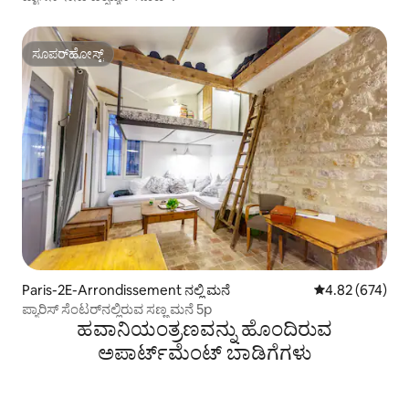
ಸೂಪರ್‌ಹೋಸ್ಟ್
ಸೂಪರ್‌ಹೋಸ್ಟ್
Paris-2E-Arrondissement ನಲ್ಲಿ ಮನೆ
5 ರಲ್ಲಿ 4.82 ಸರಾ
4.82 (674)
ಪ್ಯಾರಿಸ್ ಸೆಂಟರ್‌ನಲ್ಲಿರುವ ಸಣ್ಣ ಮನೆ 5p
ಹವಾನಿಯಂತ್ರಣವನ್ನು ಹೊಂದಿರುವ
ಅಪಾರ್ಟ್‌ಮೆಂಟ್‌ ಬಾಡಿಗೆಗಳು