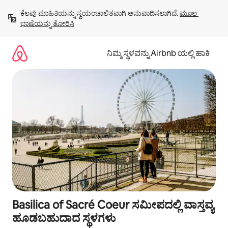
ವಿಷಯಕ್ಕೆ
ಕೆಲವು ಮಾಹಿತಿಯನ್ನು ಸ್ವಯಂಚಾಲಿತವಾಗಿ ಅನುವಾದಿಸಲಾಗಿದೆ. 
ಮೂಲ 
ಹೋಗಿ
ಭಾಷೆಯನ್ನು ತೋರಿಸಿ
ನಿಮ್ಮ ಸ್ಥಳವನ್ನು Airbnb ಯಲ್ಲಿ ಹಾಕಿ
Basilica of Sacré Coeur ಸಮೀಪದಲ್ಲಿ ವಾಸ್ತವ್ಯ
ಹೂಡಬಹುದಾದ ಸ್ಥಳಗಳು