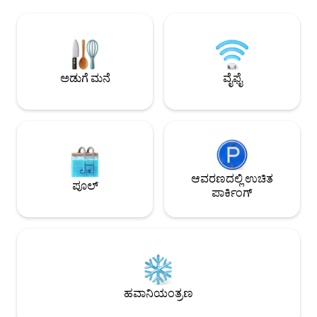
m² ಟೆರೇಸ್, ಈ ಐಕಾನಿಕ್ ಪ್ರದೇಶದಲ್ಲಿ ಅಪರೂಪದ
ಉಸಿರುಕಟ್ಟಿಸುವ ವೀಕ್ಷಣೆಗಳ
ಹೊರಾಂಗಣ ಸ್ಥಳವನ್ನು ಹೊಂದಿದೆ. ಸಂಪೂರ್ಣವಾಗಿ
ಫ್ಲಾಟ್ 45 ಚದರ ಮೀಟರ್ 
ಸಜ್ಜುಗೊಂಡಿರುವ ಮತ್ತು ರುಚಿಕರವಾಗಿ
ಬಹಳ ಹತ್ತಿರದಲ್ಲಿರುವ ಮೆ
ಅಲಂಕರಿಸಲ್ಪಟ್ಟಿರುವ ಇದು, ಬೆಚ್ಚಗಿನ,
ನೀವು ಪ್ಯಾರಿಸ್‌ನ ಯಾ
ಆರಾಮದಾಯಕ ವಾತಾವರಣವನ್ನು ನೀಡುತ್ತದೆ —
ತಲುಪಬಹುದು. ಫ್ಲಾಟ್ 
ನಗರವನ್ನು ಅನ್ವೇಷಿಸಿದ ನಂತರ ವಿಶ್ರಾಂತಿ ಪಡೆಯಲು
ಮತ್ತು ಶಾಂತವಾಗಿದೆ.
ಅಡುಗೆ ಮನೆ
ವೈಫೈ
ಸೂಕ್ತ ಸ್ಥಳವಾಗಿದೆ.
ಆವರಣದಲ್ಲಿ ಉಚಿತ
ಪೂಲ್
ಪಾರ್ಕಿಂಗ್
ಹವಾನಿಯಂತ್ರಣ