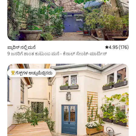
ಪ್ಯಾರಿಸ್ ನಲ್ಲಿ ಮನೆ
5 ರಲ್ಲಿ 4.95 ಸರಾ
4.95 (176)
9 ಜನರಿಗೆ ಶಾಂತ ಕುಟುಂಬ ಮನೆ - ಕೆನಾಲ್ ಸೇಂಟ್-ಮಾರ್ಟಿನ್
ಗೆಸ್ಟ್‌ಗಳ ಅಚ್ಚುಮೆಚ್ಚಿನದು
ಗೆಸ್ಟ್‌ಗಳಿಗೆ ಅತಿ ಹೆಚ್ಚು ಅಚ್ಚುಮೆಚ್ಚಿನದು