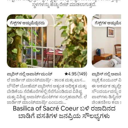
ಸ್ಥಳಗಳನ್ನು ಹೆಚ್ಚು ರೇಟ್ ಮಾಡಲಾಗುತ್ತದೆ.
ಗೆಸ್ಟ್‌ಗಳ ಅಚ್ಚುಮೆಚ್ಚಿನದು
ಗೆಸ್ಟ್‌ಗಳ ಅಚ್ಚುಮೆಚ್ಚಿನ
ಗೆಸ್ಟ್‌ಗಳ ಅಚ್ಚುಮೆಚ್ಚಿನದು
ಗೆಸ್ಟ್‌ಗಳ ಅಚ್ಚುಮೆಚ್ಚಿನ
ಪ್ಯಾರಿಸ್ ನಲ್ಲಿ ಅಪಾರ್ಟ್‌ಮಂಟ್
5 ರಲ್ಲಿ 4.95 ಸರಾಸರಿ ರೇಟಿಂಗ್, 149 ವಿ
4.95 (149)
ಪ್ಯಾರಿಸ್ ನಲ್ಲಿ ಅಪಾರ್ಟ
ಲೆ ಜಾರ್ಡಿನ್ ಮಾಂಟ್‌ಮಾರ್ಟ್ರೆ · ಶಾಂತ ಮತ್ತು ಖಾಸಗಿ
ಸ್ಯಾಕ್ರೆ ಕೊಯೂರ್ ವೀಕ್
ಟೆರೇಸ್
ಸುಂದರ ಡ್ಯುಪ್ಲೆಕ್ಸ್!
ಬೌಟಿಕ್ ಬೋಹೆಮ್ ಪ್ಯಾರಿಸ್‌ನ ಅತ್ಯಂತ ಅಧಿಕೃತ ಮತ್ತು
ಈ ಆಕರ್ಷಕ ಡ್ಯುಪ್ಲೆಕ್ಸ್
ಬೇಡಿಕೆಯ ನೆರೆಹೊರೆಗಳಲ್ಲಿ ನೆಲೆಗೊಂಡಿರುವ ವಿಶಿಷ್ಟ
ಸೌಂದರ್ಯವನ್ನು ರಚಿಸ
ಮತ್ತು ವಿಶಿಷ್ಟ ಅಪಾರ್ಟ್‌ಮೆಂಟ್‌ಗಳ ಸಂಗ್ರಹವಾಗಿದೆ. ಲೆ
ಪಾಪ್‌ಗಳು ಡಿಸೈನರ್ ಮಾದ
ಜಾರ್ಡಿನ್ ಮಾಂಟ್‌ಮಾರ್ಟ್ರೆ ಎಂಬುದು
ಚಿಂತನಶೀಲ ಕಲಾ ತುಣು
Basilica of Sacré Coeur ಬಳಿ ರಜಾದಿನದ
ಮಾಂಟ್‌ಮಾರ್ಟ್ರೆಯ ಮೇಲ್ಭಾಗದಲ್ಲಿರುವ ಶಾಂತ,
ಫಿಕ್ಚರ್‌ಗಳು ಪ್ರತಿ ಸ್ಥಳಕ್ಕ
ವಿನ್ಯಾಸದಿಂದ ನೇತೃತ್ವದ ಅಪಾರ್ಟ್‌ಮೆಂಟ್ ಆಗಿದೆ,
ಭಾವನೆಯನ್ನು ನೀಡುವ ನಿ
ಬಾಡಿಗೆ ವಸತಿಗಳ ಜನಪ್ರಿಯ ಸೌಲಭ್ಯಗಳು
ಇದು ಸ್ಯಾಕ್ರೆ-ಕೋರ್ ಮತ್ತು ಪ್ಲೇಸ್ ಡು ಟೆರ್ಟ್ರೆಯಿಂದ
ವ್ಯಕ್ತಪಡಿಸುತ್ತವೆ. ನೀವು 
ಕೇವಲ 5 ನಿಮಿಷಗಳ ನಡಿಗೆಯಾಗಿದೆ. ಇದು ಖಾಸಗಿ 23
ರುಚಿಯನ್ನು ಆನಂದಿಸುತ್ತೀ