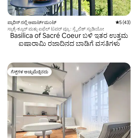
ಪ್ಯಾರಿಸ್ ನಲ್ಲಿ ಅಪಾರ್ಟ್‌ಮಂಟ್
5 ರಲ್ಲಿ 5 ಸರ
5 (43)
ಸ್ಯಾಕ್ರೆ-ಕ್ಯೂರ್ ಮತ್ತು ಐಫೆಲ್ ಟವರ್ ವ್ಯೂ : ಸ್ಟೈಲಿಶ್ ಸ್ಟುಡಿಯೋ
Basilica of Sacré Coeur ಬಳಿ ಇತರ ಉತ್ತಮ
ಐಷಾರಾಮಿ ರಜಾದಿನದ ಬಾಡಿಗೆ ವಸತಿಗಳು
ಗೆಸ್ಟ್‌ಗಳ ಅಚ್ಚುಮೆಚ್ಚಿನದು
ಗೆಸ್ಟ್‌ಗಳ ಅಚ್ಚುಮೆಚ್ಚಿನದು